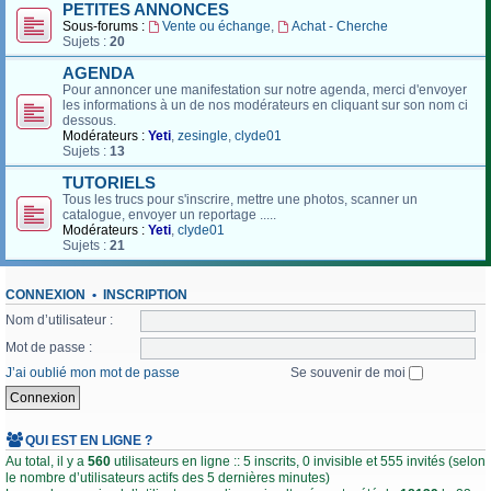
PETITES ANNONCES
Sous-forums :
Vente ou échange
,
Achat - Cherche
Sujets :
20
AGENDA
Pour annoncer une manifestation sur notre agenda, merci d'envoyer
les informations à un de nos modérateurs en cliquant sur son nom ci
dessous.
Modérateurs :
Yeti
,
zesingle
,
clyde01
Sujets :
13
TUTORIELS
Tous les trucs pour s'inscrire, mettre une photos, scanner un
catalogue, envoyer un reportage .....
Modérateurs :
Yeti
,
clyde01
Sujets :
21
CONNEXION
•
INSCRIPTION
Nom d’utilisateur :
Mot de passe :
J’ai oublié mon mot de passe
Se souvenir de moi
QUI EST EN LIGNE ?
Au total, il y a
560
utilisateurs en ligne :: 5 inscrits, 0 invisible et 555 invités (selon
le nombre d’utilisateurs actifs des 5 dernières minutes)