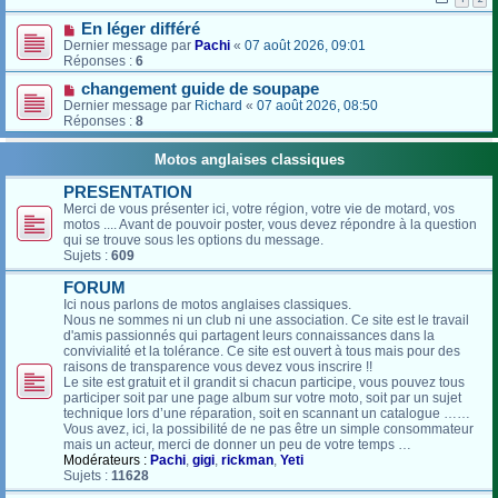
En léger différé
Dernier message par
Pachi
«
07 août 2026, 09:01
Réponses :
6
changement guide de soupape
Dernier message par
Richard
«
07 août 2026, 08:50
Réponses :
8
Motos anglaises classiques
PRESENTATION
Merci de vous présenter ici, votre région, votre vie de motard, vos
motos .... Avant de pouvoir poster, vous devez répondre à la question
qui se trouve sous les options du message.
Sujets :
609
FORUM
Ici nous parlons de motos anglaises classiques.
Nous ne sommes ni un club ni une association. Ce site est le travail
d'amis passionnés qui partagent leurs connaissances dans la
convivialité et la tolérance. Ce site est ouvert à tous mais pour des
raisons de transparence vous devez vous inscrire !!
Le site est gratuit et il grandit si chacun participe, vous pouvez tous
participer soit par une page album sur votre moto, soit par un sujet
technique lors d’une réparation, soit en scannant un catalogue ……
Vous avez, ici, la possibilité de ne pas être un simple consommateur
mais un acteur, merci de donner un peu de votre temps …
Modérateurs :
Pachi
,
gigi
,
rickman
,
Yeti
Sujets :
11628