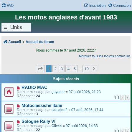
FAQ
Inscription
Connexion
Les motos anglaises d'avant 1983
Links
Accueil
Accueil du forum
Nous sommes le 07 août 2026, 22:27
Marquer tous les forums comme lus
Page
1
sur
10
1
2
3
4
5
10
Suivant
…
Sujets récents
RADIO MAC
Dernier message par
guyader
«
07 août 2026, 21:23
Réponses :
24
1
2
Motoclassiche Italie
Dernier message par
carcaien2
«
07 août 2026, 17:44
Réponses :
3
Sologne Rally VI
Dernier message par
Oliv44
«
07 août 2026, 14:33
Réponses :
22
1
2