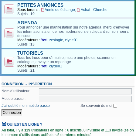
PETITES ANNONCES
Sous-forums :
Vente ou échange
,
Achat - Cherche
Sujets :
19
AGENDA
Pour annoncer une manifestation sur notre agenda, merci d'envoyer
les informations à un de nos modérateurs en cliquant sur son nom ci
dessous.
Modérateurs :
Yeti
,
zesingle
,
clyde01
Sujets :
13
TUTORIELS
Tous les trucs pour s'inscrire, mettre une photos, scanner un
catalogue, envoyer un reportage .....
Modérateurs :
Yeti
,
clyde01
Sujets :
21
CONNEXION
•
INSCRIPTION
Nom d’utilisateur :
Mot de passe :
J’ai oublié mon mot de passe
Se souvenir de moi
QUI EST EN LIGNE ?
Au total, il y a
119
utilisateurs en ligne :: 6 inscrits, 0 invisible et 113 invités (selon
le nombre d’utilisateurs actifs des 5 dernières minutes)