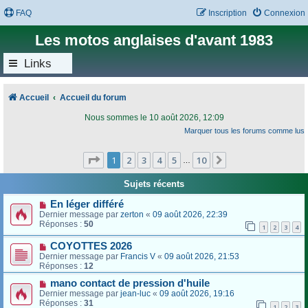
FAQ
Inscription
Connexion
Les motos anglaises d'avant 1983
Links
Accueil
Accueil du forum
Nous sommes le 10 août 2026, 12:09
Marquer tous les forums comme lus
Page
1
sur
10
1
2
3
4
5
10
Suivant
…
Sujets récents
En léger différé
Dernier message par
zerton
«
09 août 2026, 22:39
Réponses :
50
1
2
3
4
COYOTTES 2026
Dernier message par
Francis V
«
09 août 2026, 21:53
Réponses :
12
mano contact de pression d'huile
Dernier message par
jean-luc
«
09 août 2026, 19:16
Réponses :
31
1
2
3