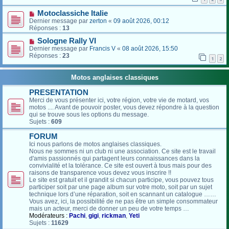
Motoclassiche Italie
Dernier message par
zerton
«
09 août 2026, 00:12
Réponses :
13
Sologne Rally VI
Dernier message par
Francis V
«
08 août 2026, 15:50
Réponses :
23
1
2
Motos anglaises classiques
PRESENTATION
Merci de vous présenter ici, votre région, votre vie de motard, vos
motos .... Avant de pouvoir poster, vous devez répondre à la question
qui se trouve sous les options du message.
Sujets :
609
FORUM
Ici nous parlons de motos anglaises classiques.
Nous ne sommes ni un club ni une association. Ce site est le travail
d'amis passionnés qui partagent leurs connaissances dans la
convivialité et la tolérance. Ce site est ouvert à tous mais pour des
raisons de transparence vous devez vous inscrire !!
Le site est gratuit et il grandit si chacun participe, vous pouvez tous
participer soit par une page album sur votre moto, soit par un sujet
technique lors d’une réparation, soit en scannant un catalogue ……
Vous avez, ici, la possibilité de ne pas être un simple consommateur
mais un acteur, merci de donner un peu de votre temps …
Modérateurs :
Pachi
,
gigi
,
rickman
,
Yeti
Sujets :
11629