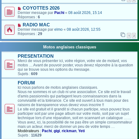
COYOTTES 2026
Dernier message par
Pachi
«
08 août 2026, 15:14
Réponses :
6
RADIO MAC
Dernier message par
elmo
«
08 août 2026, 12:55
Réponses :
29
1
2
Motos anglaises classiques
PRESENTATION
Merci de vous présenter ici, votre région, votre vie de motard, vos
motos .... Avant de pouvoir poster, vous devez répondre à la question
qui se trouve sous les options du message.
Sujets :
609
FORUM
Ici nous parlons de motos anglaises classiques.
Nous ne sommes ni un club ni une association. Ce site est le travail
d'amis passionnés qui partagent leurs connaissances dans la
convivialité et la tolérance. Ce site est ouvert à tous mais pour des
raisons de transparence vous devez vous inscrire !!
Le site est gratuit et il grandit si chacun participe, vous pouvez tous
participer soit par une page album sur votre moto, soit par un sujet
technique lors d’une réparation, soit en scannant un catalogue ……
Vous avez, ici, la possibilité de ne pas être un simple consommateur
mais un acteur, merci de donner un peu de votre temps …
Modérateurs :
Pachi
,
gigi
,
rickman
,
Yeti
Sujets :
11629