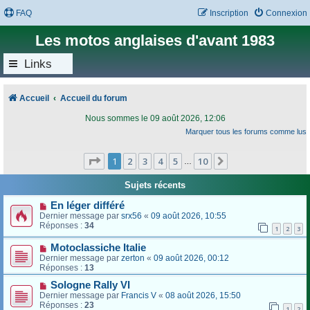
FAQ
Inscription
Connexion
Les motos anglaises d'avant 1983
Links
Accueil
Accueil du forum
Nous sommes le 09 août 2026, 12:06
Marquer tous les forums comme lus
Page
1
sur
10
1
2
3
4
5
10
Suivant
…
Sujets récents
En léger différé
Dernier message par
srx56
«
09 août 2026, 10:55
Réponses :
34
1
2
3
Motoclassiche Italie
Dernier message par
zerton
«
09 août 2026, 00:12
Réponses :
13
Sologne Rally VI
Dernier message par
Francis V
«
08 août 2026, 15:50
Réponses :
23
1
2