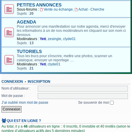
PETITES ANNONCES
Sous-forums :
Vente ou échange
,
Achat - Cherche
Sujets :
20
AGENDA
Pour annoncer une manifestation sur notre agenda, merci d'envoyer
les informations à un de nos modérateurs en cliquant sur son nom ci
dessous.
Modérateurs :
Yeti
,
zesingle
,
clyde01
Sujets :
13
TUTORIELS
Tous les trucs pour s'inscrire, mettre une photos, scanner un
catalogue, envoyer un reportage .....
Modérateurs :
Yeti
,
clyde01
Sujets :
21
CONNEXION
•
INSCRIPTION
Nom d’utilisateur :
Mot de passe :
J’ai oublié mon mot de passe
Se souvenir de moi
QUI EST EN LIGNE ?
Au total, il y a
46
utilisateurs en ligne :: 6 inscrits, 0 invisible et 40 invités (selon le
nombre d’utilisateurs actifs des 5 dernières minutes)