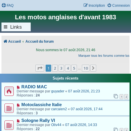
FAQ
Inscription
Connexion
Les motos anglaises d'avant 1983
Links
Accueil
Accueil du forum
Nous sommes le 07 août 2026, 21:46
Marquer tous les forums comme lus
Page
1
sur
10
1
2
3
4
5
10
Suivant
…
Sujets récents
RADIO MAC
Dernier message par
guyader
«
07 août 2026, 21:23
Réponses :
24
1
2
Motoclassiche Italie
Dernier message par
carcaien2
«
07 août 2026, 17:44
Réponses :
3
Sologne Rally VI
Dernier message par
Oliv44
«
07 août 2026, 14:33
Réponses :
22
1
2