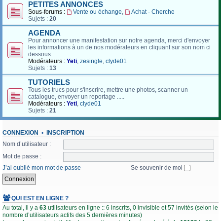
PETITES ANNONCES
Sous-forums :
Vente ou échange
,
Achat - Cherche
Sujets :
20
AGENDA
Pour annoncer une manifestation sur notre agenda, merci d'envoyer
les informations à un de nos modérateurs en cliquant sur son nom ci
dessous.
Modérateurs :
Yeti
,
zesingle
,
clyde01
Sujets :
13
TUTORIELS
Tous les trucs pour s'inscrire, mettre une photos, scanner un
catalogue, envoyer un reportage .....
Modérateurs :
Yeti
,
clyde01
Sujets :
21
CONNEXION
•
INSCRIPTION
Nom d’utilisateur :
Mot de passe :
J’ai oublié mon mot de passe
Se souvenir de moi
QUI EST EN LIGNE ?
Au total, il y a
63
utilisateurs en ligne :: 6 inscrits, 0 invisible et 57 invités (selon le
nombre d’utilisateurs actifs des 5 dernières minutes)