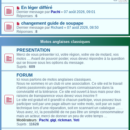
En léger différé
Dernier message par
Pachi
«
07 août 2026, 09:01
Réponses :
6
changement guide de soupape
Dernier message par
Richard
«
07 août 2026, 08:50
Réponses :
8
Motos anglaises classiques
PRESENTATION
Merci de vous présenter ici, votre région, votre vie de motard, vos
motos .... Avant de pouvoir poster, vous devez répondre à la question
qui se trouve sous les options du message.
Sujets :
609
FORUM
Ici nous parlons de motos anglaises classiques.
Nous ne sommes ni un club ni une association. Ce site est le travail
d'amis passionnés qui partagent leurs connaissances dans la
convivialité et la tolérance. Ce site est ouvert à tous mais pour des
raisons de transparence vous devez vous inscrire !!
Le site est gratuit et il grandit si chacun participe, vous pouvez tous
participer soit par une page album sur votre moto, soit par un sujet
technique lors d’une réparation, soit en scannant un catalogue ……
Vous avez, ici, la possibilité de ne pas être un simple consommateur
mais un acteur, merci de donner un peu de votre temps …
Modérateurs :
Pachi
,
gigi
,
rickman
,
Yeti
Sujets :
11628