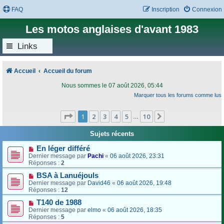
FAQ
Inscription
Connexion
Les motos anglaises d'avant 1983
Links
Accueil
Accueil du forum
Nous sommes le 07 août 2026, 05:44
Marquer tous les forums comme lus
Page
1
sur
10
1
2
3
4
5
10
Suivant
…
Sujets récents
En léger différé
Dernier message par
Pachi
«
06 août 2026, 23:31
Réponses :
2
BSA à Lanuéjouls
Dernier message par
David46
«
06 août 2026, 19:48
Réponses :
12
T140 de 1988
Dernier message par
elmo
«
06 août 2026, 18:35
Réponses :
5