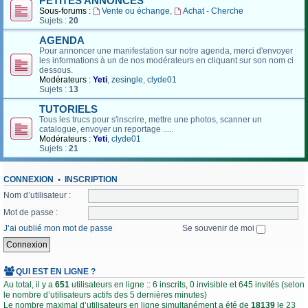
PETITES ANNONCES
Sous-forums :
Vente ou échange
,
Achat - Cherche
Sujets :
20
AGENDA
Pour annoncer une manifestation sur notre agenda, merci d'envoyer
les informations à un de nos modérateurs en cliquant sur son nom ci
dessous.
Modérateurs :
Yeti
,
zesingle
,
clyde01
Sujets :
13
TUTORIELS
Tous les trucs pour s'inscrire, mettre une photos, scanner un
catalogue, envoyer un reportage .....
Modérateurs :
Yeti
,
clyde01
Sujets :
21
CONNEXION
•
INSCRIPTION
Nom d’utilisateur :
Mot de passe :
J’ai oublié mon mot de passe
Se souvenir de moi
QUI EST EN LIGNE ?
Au total, il y a
651
utilisateurs en ligne :: 6 inscrits, 0 invisible et 645 invités (selon
le nombre d’utilisateurs actifs des 5 dernières minutes)
Le nombre maximal d’utilisateurs en ligne simultanément a été de
18139
le 23