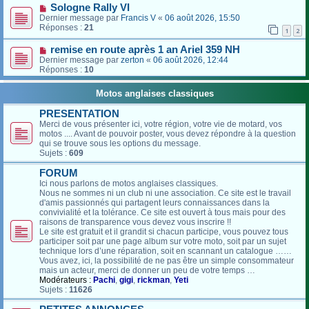
Sologne Rally VI
Dernier message par
Francis V
«
06 août 2026, 15:50
Réponses :
21
1
2
remise en route après 1 an Ariel 359 NH
Dernier message par
zerton
«
06 août 2026, 12:44
Réponses :
10
Motos anglaises classiques
PRESENTATION
Merci de vous présenter ici, votre région, votre vie de motard, vos
motos .... Avant de pouvoir poster, vous devez répondre à la question
qui se trouve sous les options du message.
Sujets :
609
FORUM
Ici nous parlons de motos anglaises classiques.
Nous ne sommes ni un club ni une association. Ce site est le travail
d'amis passionnés qui partagent leurs connaissances dans la
convivialité et la tolérance. Ce site est ouvert à tous mais pour des
raisons de transparence vous devez vous inscrire !!
Le site est gratuit et il grandit si chacun participe, vous pouvez tous
participer soit par une page album sur votre moto, soit par un sujet
technique lors d’une réparation, soit en scannant un catalogue ……
Vous avez, ici, la possibilité de ne pas être un simple consommateur
mais un acteur, merci de donner un peu de votre temps …
Modérateurs :
Pachi
,
gigi
,
rickman
,
Yeti
Sujets :
11626