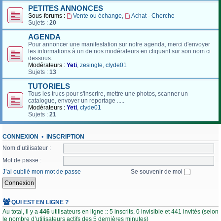
PETITES ANNONCES
Sous-forums :
Vente ou échange
,
Achat - Cherche
Sujets :
20
AGENDA
Pour annoncer une manifestation sur notre agenda, merci d'envoyer
les informations à un de nos modérateurs en cliquant sur son nom ci
dessous.
Modérateurs :
Yeti
,
zesingle
,
clyde01
Sujets :
13
TUTORIELS
Tous les trucs pour s'inscrire, mettre une photos, scanner un
catalogue, envoyer un reportage .....
Modérateurs :
Yeti
,
clyde01
Sujets :
21
CONNEXION
•
INSCRIPTION
Nom d’utilisateur :
Mot de passe :
J’ai oublié mon mot de passe
Se souvenir de moi
QUI EST EN LIGNE ?
Au total, il y a
446
utilisateurs en ligne :: 5 inscrits, 0 invisible et 441 invités (selon
le nombre d’utilisateurs actifs des 5 dernières minutes)