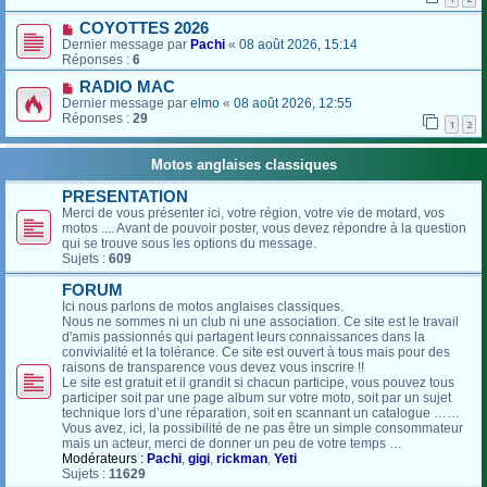
COYOTTES 2026
Dernier message par
Pachi
«
08 août 2026, 15:14
Réponses :
6
RADIO MAC
Dernier message par
elmo
«
08 août 2026, 12:55
Réponses :
29
1
2
Motos anglaises classiques
PRESENTATION
Merci de vous présenter ici, votre région, votre vie de motard, vos
motos .... Avant de pouvoir poster, vous devez répondre à la question
qui se trouve sous les options du message.
Sujets :
609
FORUM
Ici nous parlons de motos anglaises classiques.
Nous ne sommes ni un club ni une association. Ce site est le travail
d'amis passionnés qui partagent leurs connaissances dans la
convivialité et la tolérance. Ce site est ouvert à tous mais pour des
raisons de transparence vous devez vous inscrire !!
Le site est gratuit et il grandit si chacun participe, vous pouvez tous
participer soit par une page album sur votre moto, soit par un sujet
technique lors d’une réparation, soit en scannant un catalogue ……
Vous avez, ici, la possibilité de ne pas être un simple consommateur
mais un acteur, merci de donner un peu de votre temps …
Modérateurs :
Pachi
,
gigi
,
rickman
,
Yeti
Sujets :
11629