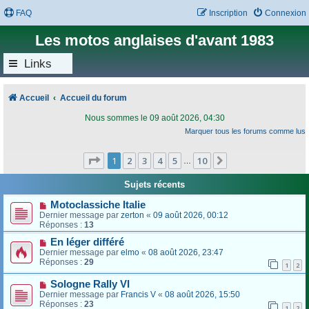
FAQ
Inscription
Connexion
Les motos anglaises d'avant 1983
Links
Accueil
Accueil du forum
Nous sommes le 09 août 2026, 04:30
Marquer tous les forums comme lus
Page
1
sur
10
1
2
3
4
5
10
Suivant
…
Sujets récents
Motoclassiche Italie
Dernier message par
zerton
«
09 août 2026, 00:12
Réponses :
13
En léger différé
Dernier message par
elmo
«
08 août 2026, 23:47
Réponses :
29
1
2
Sologne Rally VI
Dernier message par
Francis V
«
08 août 2026, 15:50
Réponses :
23
1
2