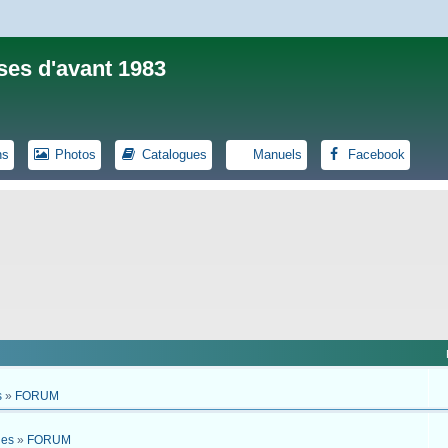
ses d'avant 1983
ns
Photos
Catalogues
Manuels
Facebook
s
»
FORUM
ues
»
FORUM