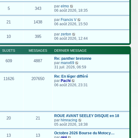
par
elmo
5
343
06 août 2026, 18:35
par
Francis V
21
1438
06 août 2026, 15:50
par
zerton
10
395
06 août 2026, 12:44
SUJETS
MESSAGES
DERNIER MESSAGE
Re: panther bretonne
609
4887
C
par
manx69
o
31 juil. 2026, 06:59
n
s
Re: En léger différé
11626
207650
u
C
par
Pachi
l
o
06 août 2026, 23:31
t
n
e
s
r
u
l
l
e
t
d
e
e
r
ROUE AVANT SEELEY DISQUE en 18
20
21
r
l
C
par
hlmracing
n
e
o
05 août 2026, 18:38
i
d
n
e
e
s
Octobre 2026 Bourse du Motocy…
13
13
r
r
C
u
par
gigi