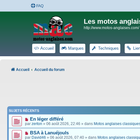
FAQ
Les motos anglai
http://www.motos-anglaises.com/
Accueil
Marques
Techniques
Lie
Accueil
Accueil du forum
SUJETS RÉCENTS
En léger différé
par
zerton
» 06 août 2026, 22:46 » dans
Motos anglaises classique
BSA à Lanuéjouls
par
David46
» 06 août 2026, 07:40 » dans
Motos anglaises classiq