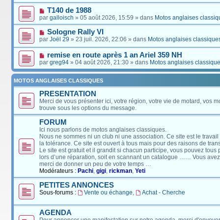
T140 de 1988
par
galloisch
» 05 août 2026, 15:59 » dans
Motos anglaises classiq
Sologne Rally VI
par
Joël 29
» 23 juil. 2026, 22:06 » dans
Motos anglaises classique
remise en route après 1 an Ariel 359 NH
par
greg94
» 04 août 2026, 21:30 » dans
Motos anglaises classiqu
MOTOS ANGLAISES CLASSIQUES
PRESENTATION
Merci de vous présenter ici, votre région, votre vie de motard, vos m
trouve sous les options du message.
FORUM
Ici nous parlons de motos anglaises classiques.
Nous ne sommes ni un club ni une association. Ce site est le travail
la tolérance. Ce site est ouvert à tous mais pour des raisons de tra
Le site est gratuit et il grandit si chacun participe, vous pouvez tou
lors d’une réparation, soit en scannant un catalogue …… Vous avez, 
merci de donner un peu de votre temps …
Modérateurs :
Pachi
,
gigi
,
rickman
,
Yeti
PETITES ANNONCES
Sous-forums :
Vente ou échange
,
Achat - Cherche
AGENDA