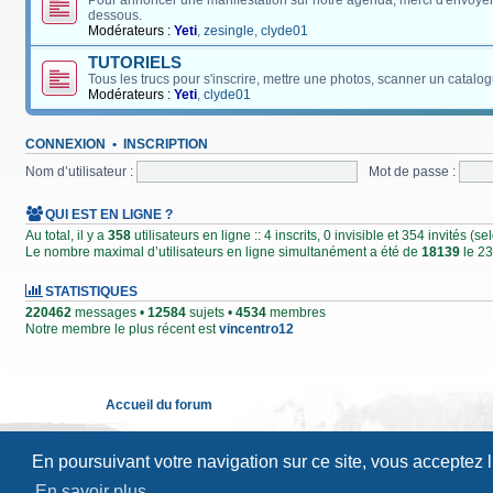
Pour annoncer une manifestation sur notre agenda, merci d'envoyer
dessous.
Modérateurs :
Yeti
,
zesingle
,
clyde01
TUTORIELS
Tous les trucs pour s'inscrire, mettre une photos, scanner un catalog
Modérateurs :
Yeti
,
clyde01
CONNEXION
•
INSCRIPTION
Nom d’utilisateur :
Mot de passe :
QUI EST EN LIGNE ?
Au total, il y a
358
utilisateurs en ligne :: 4 inscrits, 0 invisible et 354 invités (
Le nombre maximal d’utilisateurs en ligne simultanément a été de
18139
le 23
STATISTIQUES
220462
messages •
12584
sujets •
4534
membres
Notre membre le plus récent est
vincentro12
Accueil du forum
En poursuivant votre navigation sur ce site, vous acceptez 
En savoir plus…