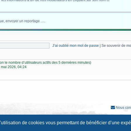
 les informations à un de nos modérateurs en cliquant sur son nom ci
ue, envoyer un reportage .....
J’ai oublié mon mot de passe
|
Se souvenir de m
selon le nombre d’utilisateurs actifs des 5 dernières minutes)
 mai 2026, 04:24
Nous con
Développé par
phpBB
® Forum Software © phpBB Limited
l’utilisation de cookies vous permettant de bénéficier d’une exp
Traduction française officielle
©
Qiaeru
Style
Prosilver New Edition
par ©
Origin