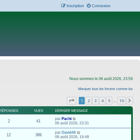
Inscription
Connexion
Nous sommes le 06 août 2026, 23:59
Marquer tous les forums comme lus
Page
1
sur
10
1
2
3
4
5
10
Su
…
RÉPONSES
VUES
DERNIER MESSAGE
par
Pachi
2
41
06 août 2026, 23:31
par
David46
12
386
06 août 2026, 19:48