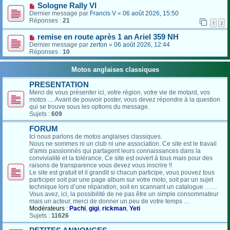
Sologne Rally VI
Dernier message par
Francis V
«
06 août 2026, 15:50
Réponses :
21
1
2
remise en route après 1 an Ariel 359 NH
Dernier message par
zerton
«
06 août 2026, 12:44
Réponses :
10
Motos anglaises classiques
PRESENTATION
Merci de vous présenter ici, votre région, votre vie de motard, vos
motos .... Avant de pouvoir poster, vous devez répondre à la question
qui se trouve sous les options du message.
Sujets :
609
FORUM
Ici nous parlons de motos anglaises classiques.
Nous ne sommes ni un club ni une association. Ce site est le travail
d'amis passionnés qui partagent leurs connaissances dans la
convivialité et la tolérance. Ce site est ouvert à tous mais pour des
raisons de transparence vous devez vous inscrire !!
Le site est gratuit et il grandit si chacun participe, vous pouvez tous
participer soit par une page album sur votre moto, soit par un sujet
technique lors d’une réparation, soit en scannant un catalogue ……
Vous avez, ici, la possibilité de ne pas être un simple consommateur
mais un acteur, merci de donner un peu de votre temps …
Modérateurs :
Pachi
,
gigi
,
rickman
,
Yeti
Sujets :
11626