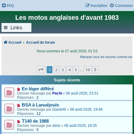
FAQ
Inscription
Connexion
Les motos anglaises d'avant 1983
Links
Accueil
Accueil du forum
Nous sommes le 07 août 2026, 01:53
Marquer tous les forums comme lus
Page
1
sur
10
1
2
3
4
5
10
Suivant
…
Sujets récents
En léger différé
Dernier message par
Pachi
«
06 août 2026, 23:31
Réponses :
2
BSA à Lanuéjouls
Dernier message par
David46
«
06 août 2026, 19:48
Réponses :
12
T140 de 1988
Dernier message par
elmo
«
06 août 2026, 18:35
Réponses :
5