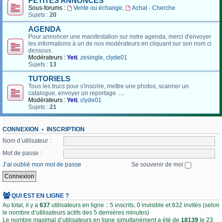
PETITES ANNONCES
Sous-forums :
Vente ou échange
,
Achat - Cherche
Sujets :
20
AGENDA
Pour annoncer une manifestation sur notre agenda, merci d'envoyer
les informations à un de nos modérateurs en cliquant sur son nom ci
dessous.
Modérateurs :
Yeti
,
zesingle
,
clyde01
Sujets :
13
TUTORIELS
Tous les trucs pour s'inscrire, mettre une photos, scanner un
catalogue, envoyer un reportage .....
Modérateurs :
Yeti
,
clyde01
Sujets :
21
CONNEXION
•
INSCRIPTION
Nom d’utilisateur :
Mot de passe :
J’ai oublié mon mot de passe
Se souvenir de moi
QUI EST EN LIGNE ?
Au total, il y a
637
utilisateurs en ligne :: 5 inscrits, 0 invisible et 632 invités (selon
le nombre d’utilisateurs actifs des 5 dernières minutes)
Le nombre maximal d’utilisateurs en ligne simultanément a été de
18139
le 23