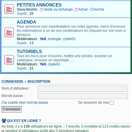
PETITES ANNONCES
Sous-forums :
Vente ou échange
,
Achat - Cherche
Sujets :
20
AGENDA
Pour annoncer une manifestation sur notre agenda, merci d'envoyer
les informations à un de nos modérateurs en cliquant sur son nom ci
dessous.
Modérateurs :
Yeti
,
zesingle
,
clyde01
Sujets :
13
TUTORIELS
Tous les trucs pour s'inscrire, mettre une photos, scanner un
catalogue, envoyer un reportage .....
Modérateurs :
Yeti
,
clyde01
Sujets :
21
CONNEXION
•
INSCRIPTION
Nom d’utilisateur :
Mot de passe :
J’ai oublié mon mot de passe
Se souvenir de moi
QUI EST EN LIGNE ?
Au total, il y a
130
utilisateurs en ligne :: 7 inscrits, 0 invisible et 123 invités (selon
le nombre d’utilisateurs actifs des 5 dernières minutes)