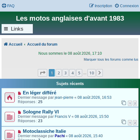
FAQ
Inscription
Connexion
Les motos anglaises d'avant 1983
Links
Accueil
Accueil du forum
Nous sommes le 08 août 2026, 17:10
Marquer tous les forums comme lus
Page
1
sur
10
1
2
3
4
5
10
Suivant
…
Sujets récents
En léger différé
Dernier message par
jean-pierre
«
08 août 2026, 16:53
Réponses :
25
1
2
Sologne Rally VI
Dernier message par
Francis V
«
08 août 2026, 15:50
Réponses :
23
1
2
Motoclassiche Italie
Dernier message par
Pachi
«
08 août 2026, 15:40