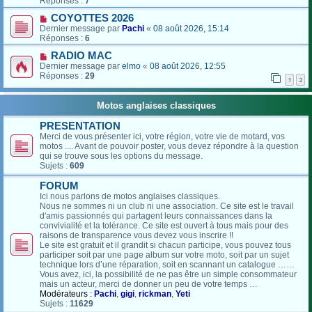
Réponses :
7
COYOTTES 2026
Dernier message par
Pachi
«
08 août 2026, 15:14
Réponses :
6
RADIO MAC
Dernier message par
elmo
«
08 août 2026, 12:55
Réponses :
29
1
2
Motos anglaises classiques
PRESENTATION
Merci de vous présenter ici, votre région, votre vie de motard, vos
motos .... Avant de pouvoir poster, vous devez répondre à la question
qui se trouve sous les options du message.
Sujets :
609
FORUM
Ici nous parlons de motos anglaises classiques.
Nous ne sommes ni un club ni une association. Ce site est le travail
d'amis passionnés qui partagent leurs connaissances dans la
convivialité et la tolérance. Ce site est ouvert à tous mais pour des
raisons de transparence vous devez vous inscrire !!
Le site est gratuit et il grandit si chacun participe, vous pouvez tous
participer soit par une page album sur votre moto, soit par un sujet
technique lors d’une réparation, soit en scannant un catalogue ……
Vous avez, ici, la possibilité de ne pas être un simple consommateur
mais un acteur, merci de donner un peu de votre temps …
Modérateurs :
Pachi
,
gigi
,
rickman
,
Yeti
Sujets :
11629