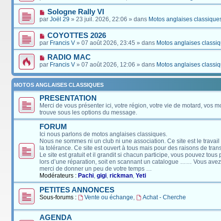
Sologne Rally VI
par
Joël 29
» 23 juil. 2026, 22:06 » dans
Motos anglaises classique
COYOTTES 2026
par
Francis V
» 07 août 2026, 23:45 » dans
Motos anglaises classi
RADIO MAC
par
Francis V
» 07 août 2026, 12:06 » dans
Motos anglaises classi
MOTOS ANGLAISES CLASSIQUES
PRESENTATION
Merci de vous présenter ici, votre région, votre vie de motard, vos m
trouve sous les options du message.
FORUM
Ici nous parlons de motos anglaises classiques.
Nous ne sommes ni un club ni une association. Ce site est le travail
la tolérance. Ce site est ouvert à tous mais pour des raisons de tra
Le site est gratuit et il grandit si chacun participe, vous pouvez tou
lors d’une réparation, soit en scannant un catalogue …… Vous avez, 
merci de donner un peu de votre temps …
Modérateurs :
Pachi
,
gigi
,
rickman
,
Yeti
PETITES ANNONCES
Sous-forums :
Vente ou échange
,
Achat - Cherche
AGENDA