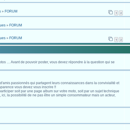
s
»
FORUM
1
2
ques
»
FORUM
ques
»
FORUM
1
2
otos .... Avant de pouvoir poster, vous devez répondre à la question qui se
 d'amis passionnés qui partagent leurs connaissances dans la convivialité et
nsparence vous devez vous inscrire !!
s participer soit par une page album sur votre moto, soit par un sujet technique
ici, la possibilité de ne pas être un simple consommateur mais un acteur,