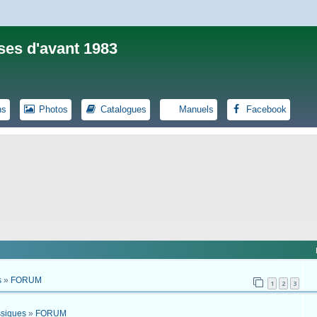
ses d'avant 1983
ns
Photos
Catalogues
Manuels
Facebook
s
»
FORUM
1
2
3
ssiques
»
FORUM