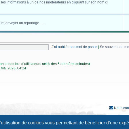
 les informations à un de nos modérateurs en cliquant sur son nom ci
ue, envoyer un reportage .....
J’ai oublié mon mot de passe
|
Se souvenir de m
selon le nombre d’utilisateurs actifs des 5 dernières minutes)
 mai 2026, 04:24
Nous con
Développé par
phpBB
® Forum Software © phpBB Limited
l’utilisation de cookies vous permettant de bénéficier d’une exp
Traduction française officielle
©
Qiaeru
Style
Prosilver New Edition
par ©
Origin