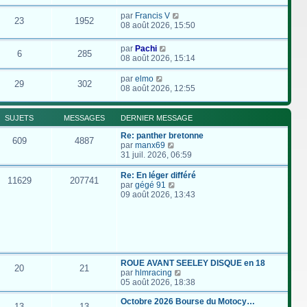
par
Francis V
23
1952
08 août 2026, 15:50
par
Pachi
6
285
08 août 2026, 15:14
par
elmo
29
302
08 août 2026, 12:55
SUJETS
MESSAGES
DERNIER MESSAGE
Re: panther bretonne
609
4887
C
par
manx69
o
31 juil. 2026, 06:59
n
s
Re: En léger différé
11629
207741
u
C
par
gégé 91
l
o
09 août 2026, 13:43
t
n
e
s
r
u
l
l
e
t
d
e
e
r
ROUE AVANT SEELEY DISQUE en 18
20
21
r
l
C
par
hlmracing
n
e
o
05 août 2026, 18:38
i
d
n
e
e
s
Octobre 2026 Bourse du Motocy…
13
13