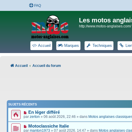
FAQ
Les motos anglai
http://www.motos-anglaises.com/
Accueil
Marques
Techniques
Lie
Accueil
Accueil du forum
SUJETS RÉCENTS
En léger différé
par
zerton
» 06 août 2026, 22:46 » dans
Motos anglaises classique
Motoclassiche Italie
par
manton1973
» 07 août 2026, 14:47 » dans
Motos anglaises cla