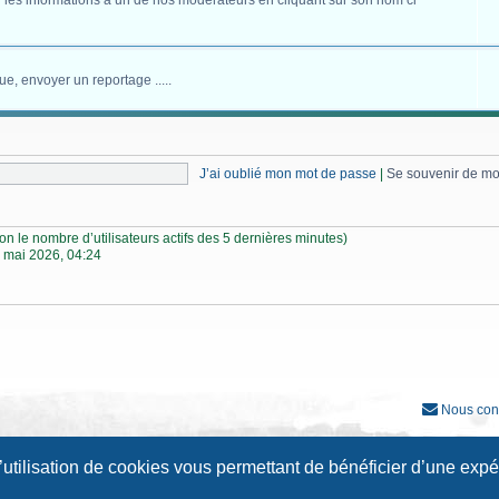
 les informations à un de nos modérateurs en cliquant sur son nom ci
ue, envoyer un reportage .....
J’ai oublié mon mot de passe
|
Se souvenir de m
selon le nombre d’utilisateurs actifs des 5 dernières minutes)
 mai 2026, 04:24
Nous con
Développé par
phpBB
® Forum Software © phpBB Limited
l’utilisation de cookies vous permettant de bénéficier d’une exp
Traduction française officielle
©
Qiaeru
Style
Prosilver New Edition
par ©
Origin