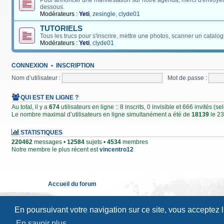
Pour annoncer une manifestation sur notre agenda, merci d'envoyer
dessous.
Modérateurs :
Yeti
,
zesingle
,
clyde01
TUTORIELS
Tous les trucs pour s'inscrire, mettre une photos, scanner un catalog
Modérateurs :
Yeti
,
clyde01
CONNEXION
•
INSCRIPTION
Nom d’utilisateur :
Mot de passe :
QUI EST EN LIGNE ?
Au total, il y a
674
utilisateurs en ligne :: 8 inscrits, 0 invisible et 666 invités (
Le nombre maximal d’utilisateurs en ligne simultanément a été de
18139
le 23
STATISTIQUES
220462
messages •
12584
sujets •
4534
membres
Notre membre le plus récent est
vincentro12
Accueil du forum
En poursuivant votre navigation sur ce site, vous acceptez 
En savoir plus…