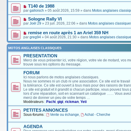
T140 de 1988
par
galloisch
» 05 août 2026, 15:59 » dans
Motos anglaises classiq
Sologne Rally VI
par
Joël 29
» 23 juil. 2026, 22:06 » dans
Motos anglaises classique
remise en route après 1 an Ariel 359 NH
par
greg94
» 04 août 2026, 21:30 » dans
Motos anglaises classiqu
MOTOS ANGLAISES CLASSIQUES
PRESENTATION
Merci de vous présenter ici, votre région, votre vie de motard, vos m
trouve sous les options du message.
FORUM
Ici nous parlons de motos anglaises classiques.
Nous ne sommes ni un club ni une association. Ce site est le travail
la tolérance. Ce site est ouvert à tous mais pour des raisons de tra
Le site est gratuit et il grandit si chacun participe, vous pouvez tou
lors d’une réparation, soit en scannant un catalogue …… Vous avez, 
merci de donner un peu de votre temps …
Modérateurs :
Pachi
,
gigi
,
rickman
,
Yeti
PETITES ANNONCES
Sous-forums :
Vente ou échange
,
Achat - Cherche
AGENDA