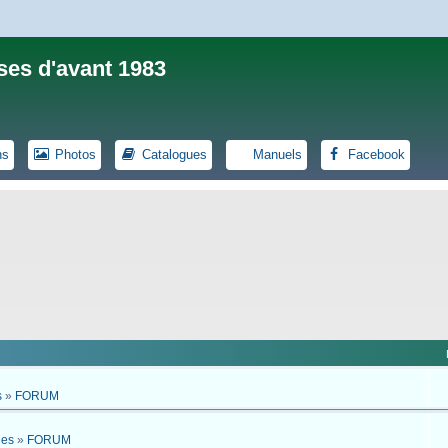
ses d'avant 1983
ns
Photos
Catalogues
Manuels
Facebook
s
»
FORUM
ues
»
FORUM