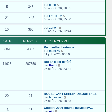
par
elmo
5
346
06 août 2026, 18:35
par
Francis V
21
1442
06 août 2026, 15:50
par
zerton
10
396
06 août 2026, 12:44
SUJETS
MESSAGES
DERNIER MESSAGE
Re: panther bretonne
609
4887
C
par
manx69
o
31 juil. 2026, 06:59
n
s
Re: En léger différé
11626
207650
u
C
par
Pachi
l
o
06 août 2026, 23:31
t
n
e
s
r
u
l
l
e
t
d
e
e
r
ROUE AVANT SEELEY DISQUE en 18
20
21
r
l
C
par
hlmracing
n
e
o
05 août 2026, 18:38
i
d
n
e
e
s
Octobre 2026 Bourse du Motocy…
13
13
r
r
C
u
par
gigi