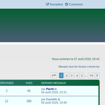
Inscription
Connexion
Nous sommes le 07 août 2026, 05:42
Marquer tous les forums comme lus
Page
1
sur
10
1
2
3
4
5
10
Su
…
RÉPONSES
VUES
DERNIER MESSAGE
par
Pachi
2
46
06 août 2026, 23:31
par
David46
12
390
06 août 2026, 19:48