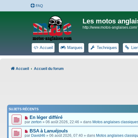
FAQ
Les motos anglai
http://www.motos-anglaises.com/
Accueil
Marques
Techniques
Lie
Accueil
Accueil du forum
SUJETS RÉCENTS
En léger différé
par
zerton
» 06 août 2026, 22:46 » dans
Motos anglaises classique
BSA à Lanuéjouls
par
David46
» 06 août 2026, 07:40 » dans
Motos anglaises classiq