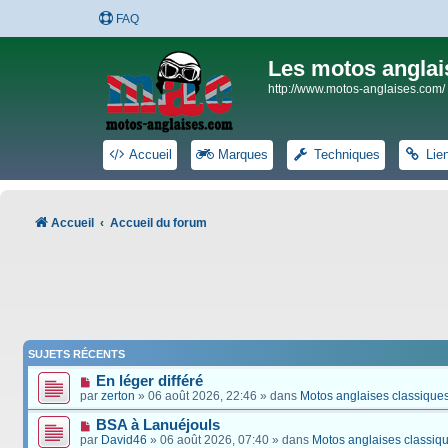
FAQ
Les motos anglai
http://www.motos-anglaises.com/
Accueil
Marques
Techniques
Lie
Accueil
Accueil du forum
SUJETS RÉCENTS
En léger différé
par
zerton
» 06 août 2026, 22:46 » dans
Motos anglaises classique
BSA à Lanuéjouls
par
David46
» 06 août 2026, 07:40 » dans
Motos anglaises classiq