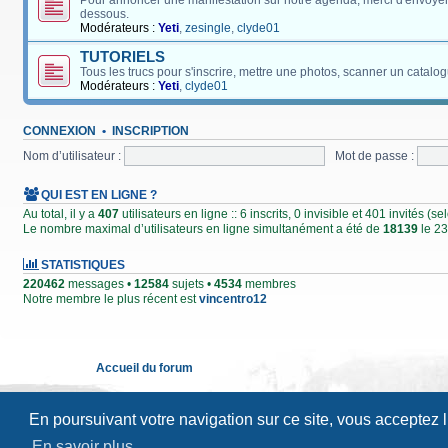
Pour annoncer une manifestation sur notre agenda, merci d'envoyer
dessous.
Modérateurs :
Yeti
,
zesingle
,
clyde01
TUTORIELS
Tous les trucs pour s'inscrire, mettre une photos, scanner un catalog
Modérateurs :
Yeti
,
clyde01
CONNEXION
•
INSCRIPTION
Nom d’utilisateur :
Mot de passe :
QUI EST EN LIGNE ?
Au total, il y a
407
utilisateurs en ligne :: 6 inscrits, 0 invisible et 401 invités (
Le nombre maximal d’utilisateurs en ligne simultanément a été de
18139
le 23
STATISTIQUES
220462
messages •
12584
sujets •
4534
membres
Notre membre le plus récent est
vincentro12
Accueil du forum
En poursuivant votre navigation sur ce site, vous acceptez 
En savoir plus…