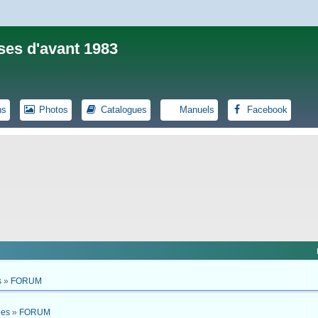
ses d'avant 1983
ns
Photos
Catalogues
Manuels
Facebook
s
»
FORUM
ues
»
FORUM