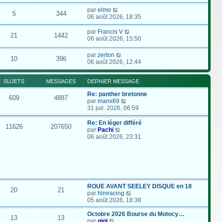
par
elmo
5
344
06 août 2026, 18:35
par
Francis V
21
1442
06 août 2026, 15:50
par
zerton
10
396
06 août 2026, 12:44
SUJETS
MESSAGES
DERNIER MESSAGE
Re: panther bretonne
609
4887
C
par
manx69
o
31 juil. 2026, 06:59
n
s
Re: En léger différé
11626
207650
u
C
par
Pachi
l
o
06 août 2026, 23:31
t
n
e
s
r
u
l
l
e
t
d
e
e
r
ROUE AVANT SEELEY DISQUE en 18
20
21
r
l
C
par
hlmracing
n
e
o
05 août 2026, 18:38
i
d
n
e
e
s
Octobre 2026 Bourse du Motocy…
13
13
r
r
C
u
par
gigi