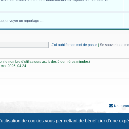
 les informations à un de nos modérateurs en cliquant sur son nom ci
ue, envoyer un reportage .....
J’ai oublié mon mot de passe
|
Se souvenir de m
selon le nombre d’utilisateurs actifs des 5 dernières minutes)
 mai 2026, 04:24
Nous con
Développé par
phpBB
® Forum Software © phpBB Limited
l’utilisation de cookies vous permettant de bénéficier d’une exp
Traduction française officielle
©
Qiaeru
Style
Prosilver New Edition
par ©
Origin