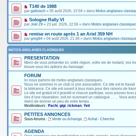
T140 de 1988
par
galloisch
» 05 août 2026, 15:59 » dans
Motos anglaises classiq
Sologne Rally VI
par
Joël 29
» 23 juil. 2026, 22:06 » dans
Motos anglaises classique
remise en route après 1 an Ariel 359 NH
par
greg94
» 04 août 2026, 21:30 » dans
Motos anglaises classiqu
MOTOS ANGLAISES CLASSIQUES
PRESENTATION
Merci de vous présenter ici, votre région, votre vie de motard, vos m
trouve sous les options du message.
FORUM
Ici nous parlons de motos anglaises classiques.
Nous ne sommes ni un club ni une association. Ce site est le travail
la tolérance. Ce site est ouvert à tous mais pour des raisons de tra
Le site est gratuit et il grandit si chacun participe, vous pouvez tou
lors d’une réparation, soit en scannant un catalogue …… Vous avez, 
merci de donner un peu de votre temps …
Modérateurs :
Pachi
,
gigi
,
rickman
,
Yeti
PETITES ANNONCES
Sous-forums :
Vente ou échange
,
Achat - Cherche
AGENDA