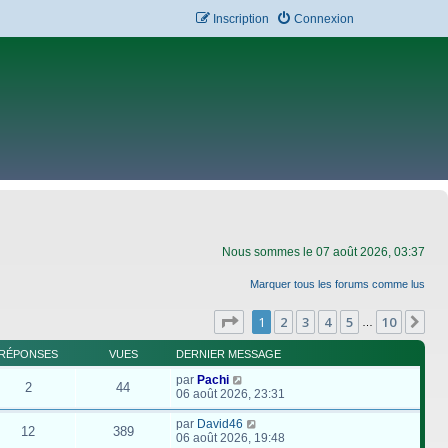
Inscription
Connexion
Nous sommes le 07 août 2026, 03:37
Marquer tous les forums comme lus
Page
1
sur
10
1
2
3
4
5
10
Su
…
RÉPONSES
VUES
DERNIER MESSAGE
par
Pachi
2
44
06 août 2026, 23:31
par
David46
12
389
06 août 2026, 19:48