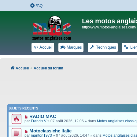
FAQ
Les motos anglai
http://www.motos-anglaises.com/
Accueil
Marques
Techniques
Lie
Accueil
Accueil du forum
SUJETS RÉCENTS
RADIO MAC
par
Francis V
» 07 août 2026, 12:06 » dans
Motos anglaises classi
Motoclassiche Italie
par
manton1973
» 07 août 2026, 14:47 » dans
Motos anglaises cla