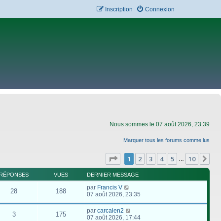
Inscription
Connexion
Nous sommes le 07 août 2026, 23:39
Marquer tous les forums comme lus
Page
1
sur
10
1
2
3
4
5
10
Su
…
RÉPONSES
VUES
DERNIER MESSAGE
par
Francis V
28
188
07 août 2026, 23:35
par
carcaien2
3
175
07 août 2026, 17:44