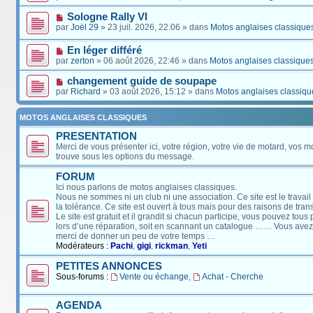
Sologne Rally VI
par
Joël 29
» 23 juil. 2026, 22:06 » dans
Motos anglaises classique
En léger différé
par
zerton
» 06 août 2026, 22:46 » dans
Motos anglaises classique
changement guide de soupape
par
Richard
» 03 août 2026, 15:12 » dans
Motos anglaises classiqu
MOTOS ANGLAISES CLASSIQUES
PRESENTATION
Merci de vous présenter ici, votre région, votre vie de motard, vos m
trouve sous les options du message.
FORUM
Ici nous parlons de motos anglaises classiques.
Nous ne sommes ni un club ni une association. Ce site est le travail
la tolérance. Ce site est ouvert à tous mais pour des raisons de tra
Le site est gratuit et il grandit si chacun participe, vous pouvez tou
lors d’une réparation, soit en scannant un catalogue …… Vous avez, 
merci de donner un peu de votre temps …
Modérateurs :
Pachi
,
gigi
,
rickman
,
Yeti
PETITES ANNONCES
Sous-forums :
Vente ou échange
,
Achat - Cherche
AGENDA