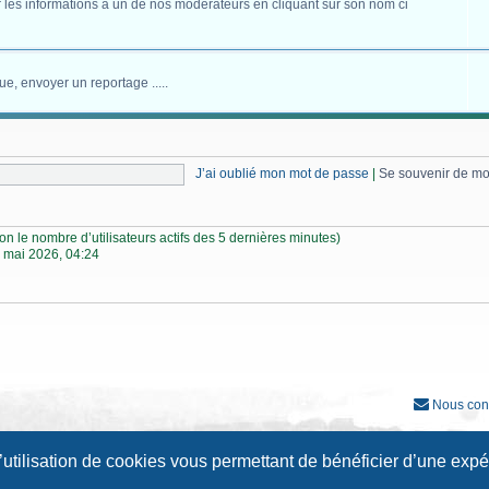
 les informations à un de nos modérateurs en cliquant sur son nom ci
ue, envoyer un reportage .....
J’ai oublié mon mot de passe
|
Se souvenir de m
selon le nombre d’utilisateurs actifs des 5 dernières minutes)
 mai 2026, 04:24
Nous con
Développé par
phpBB
® Forum Software © phpBB Limited
l’utilisation de cookies vous permettant de bénéficier d’une exp
Traduction française officielle
©
Qiaeru
Style
Prosilver New Edition
par ©
Origin