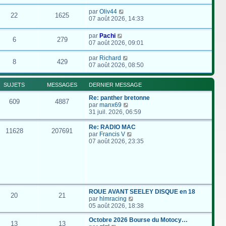
par
Oliv44
22
1625
07 août 2026, 14:33
par
Pachi
6
279
07 août 2026, 09:01
par
Richard
8
429
07 août 2026, 08:50
SUJETS
MESSAGES
DERNIER MESSAGE
Re: panther bretonne
609
4887
C
par
manx69
o
31 juil. 2026, 06:59
n
s
Re: RADIO MAC
11628
207691
u
C
par
Francis V
l
o
07 août 2026, 23:35
t
n
e
s
r
u
l
l
e
t
d
e
e
r
ROUE AVANT SEELEY DISQUE en 18
20
21
r
l
C
par
hlmracing
n
e
o
05 août 2026, 18:38
i
d
n
e
e
s
Octobre 2026 Bourse du Motocy…
13
13
r
r