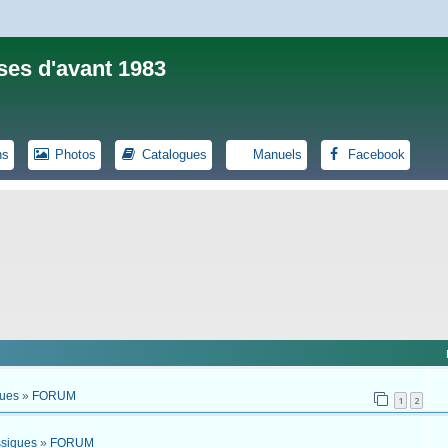
ses d'avant 1983
ns
Photos
Catalogues
Manuels
Facebook
ques
»
FORUM
1
2
ssiques
»
FORUM