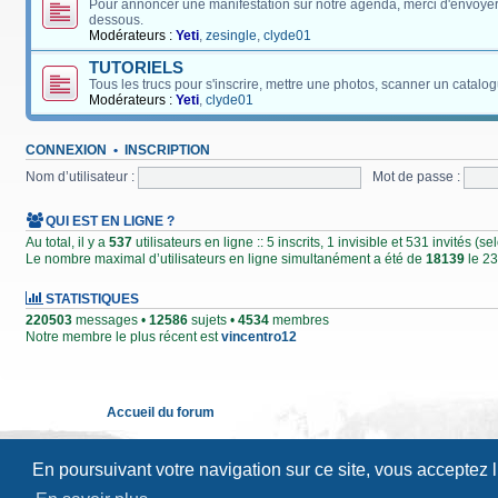
Pour annoncer une manifestation sur notre agenda, merci d'envoyer
dessous.
Modérateurs :
Yeti
,
zesingle
,
clyde01
TUTORIELS
Tous les trucs pour s'inscrire, mettre une photos, scanner un catalog
Modérateurs :
Yeti
,
clyde01
CONNEXION
•
INSCRIPTION
Nom d’utilisateur :
Mot de passe :
QUI EST EN LIGNE ?
Au total, il y a
537
utilisateurs en ligne :: 5 inscrits, 1 invisible et 531 invités (
Le nombre maximal d’utilisateurs en ligne simultanément a été de
18139
le 23
STATISTIQUES
220503
messages •
12586
sujets •
4534
membres
Notre membre le plus récent est
vincentro12
Accueil du forum
En poursuivant votre navigation sur ce site, vous acceptez 