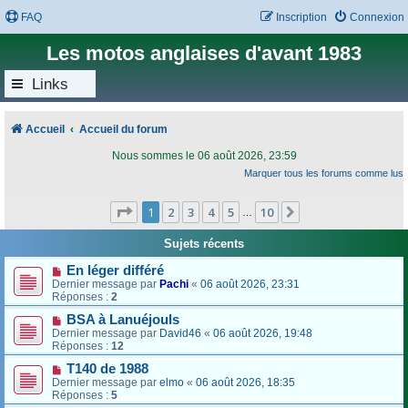
FAQ
Inscription
Connexion
Les motos anglaises d'avant 1983
Links
Accueil
Accueil du forum
Nous sommes le 06 août 2026, 23:59
Marquer tous les forums comme lus
Page
1
sur
10
1
2
3
4
5
10
Suivant
…
Sujets récents
En léger différé
Dernier message par
Pachi
«
06 août 2026, 23:31
Réponses :
2
BSA à Lanuéjouls
Dernier message par
David46
«
06 août 2026, 19:48
Réponses :
12
T140 de 1988
Dernier message par
elmo
«
06 août 2026, 18:35
Réponses :
5