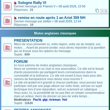
Sologne Rally VI
Dernier message par
Francis V
«
06 août 2026, 15:50
Réponses :
21
1
2
remise en route après 1 an Ariel 359 NH
Dernier message par
zerton
«
06 août 2026, 12:44
Réponses :
10
Motos anglaises classiques
PRESENTATION
Merci de vous présenter ici, votre région, votre vie de motard, vos
motos .... Avant de pouvoir poster, vous devez répondre à la question
qui se trouve sous les options du message.
Sujets :
609
FORUM
Ici nous parlons de motos anglaises classiques.
Nous ne sommes ni un club ni une association. Ce site est le travail
d'amis passionnés qui partagent leurs connaissances dans la
convivialité et la tolérance. Ce site est ouvert à tous mais pour des
raisons de transparence vous devez vous inscrire !!
Le site est gratuit et il grandit si chacun participe, vous pouvez tous
participer soit par une page album sur votre moto, soit par un sujet
technique lors d’une réparation, soit en scannant un catalogue ……
Vous avez, ici, la possibilité de ne pas être un simple consommateur
mais un acteur, merci de donner un peu de votre temps …
Modérateurs :
Pachi
,
gigi
,
rickman
,
Yeti
Sujets :
11626