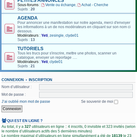
PETITES ANNONCES
Sous-forums :
Vente ou échange
,
Achat - Cherche
Sujets :
20
AGENDA
Pour annoncer une manifestation sur notre agenda, merci d'envoyer
les informations à un de nos modérateurs en cliquant sur son nom ci
dessous.
Modérateurs :
Yeti
,
zesingle
,
clyde01
Sujets :
13
TUTORIELS
Tous les trucs pour s'inscrire, mettre une photos, scanner un
catalogue, envoyer un reportage .....
Modérateurs :
Yeti
,
clyde01
Sujets :
21
CONNEXION
•
INSCRIPTION
Nom d’utilisateur :
Mot de passe :
J’ai oublié mon mot de passe
Se souvenir de moi
QUI EST EN LIGNE ?
Au total, il y a
327
utilisateurs en ligne :: 4 inscrits, 0 invisible et 323 invités (selon
le nombre d’utilisateurs actifs des 5 dernières minutes)
Le nombre maximal d’utilisateurs en ligne simultanément a été de
18139
le 23