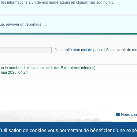
 les informations à un de nos modérateurs en cliquant sur son nom ci
ue, envoyer un reportage .....
J’ai oublié mon mot de passe
|
Se souvenir de m
selon le nombre d’utilisateurs actifs des 5 dernières minutes)
 mai 2026, 04:24
Nous con
Développé par
phpBB
® Forum Software © phpBB Limited
l’utilisation de cookies vous permettant de bénéficier d’une exp
Traduction française officielle
©
Qiaeru
Style
Prosilver New Edition
par ©
Origin