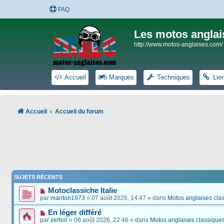
FAQ
Les motos anglai
http://www.motos-anglaises.com/
Accueil
Marques
Techniques
Lie
Accueil
Accueil du forum
SUJETS RÉCENTS
Motoclassiche Italie
par
manton1973
» 07 août 2026, 14:47 » dans
Motos anglaises cla
En léger différé
par
zerton
» 06 août 2026, 22:46 » dans
Motos anglaises classique