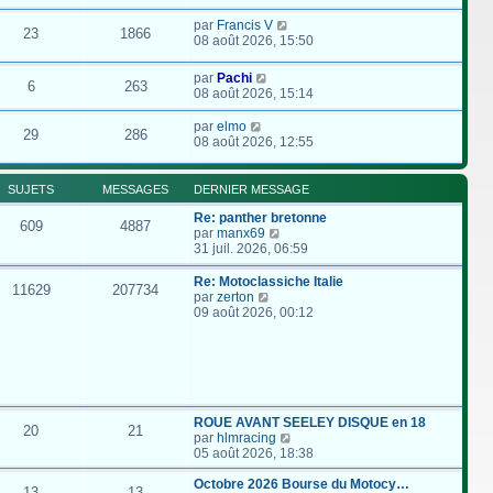
par
Francis V
23
1866
08 août 2026, 15:50
par
Pachi
6
263
08 août 2026, 15:14
par
elmo
29
286
08 août 2026, 12:55
SUJETS
MESSAGES
DERNIER MESSAGE
Re: panther bretonne
609
4887
C
par
manx69
o
31 juil. 2026, 06:59
n
s
Re: Motoclassiche Italie
11629
207734
u
C
par
zerton
l
o
09 août 2026, 00:12
t
n
e
s
r
u
l
l
e
t
d
e
e
r
ROUE AVANT SEELEY DISQUE en 18
20
21
r
l
C
par
hlmracing
n
e
o
05 août 2026, 18:38
i
d
n
e
e
s
Octobre 2026 Bourse du Motocy…
13
13