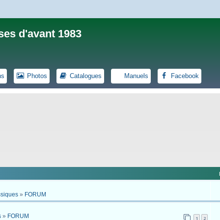
ses d'avant 1983
ns
Photos
Catalogues
Manuels
Facebook
ssiques
»
FORUM
s
»
FORUM
1
2