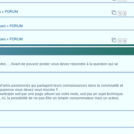
s
»
FORUM
1
2
ques
»
FORUM
ques
»
FORUM
1
2
otos .... Avant de pouvoir poster, vous devez répondre à la question qui se
 d'amis passionnés qui partagent leurs connaissances dans la convivialité et
nsparence vous devez vous inscrire !!
s participer soit par une page album sur votre moto, soit par un sujet technique
ici, la possibilité de ne pas être un simple consommateur mais un acteur,