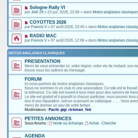
Sologne Rally VI
par
Joël 29
» 23 juil. 2026, 22:06 » dans
Motos anglaises classique
COYOTTES 2026
par
Francis V
» 07 août 2026, 23:45 » dans
Motos anglaises classi
RADIO MAC
par
Francis V
» 07 août 2026, 12:06 » dans
Motos anglaises classi
MOTOS ANGLAISES CLASSIQUES
PRESENTATION
Merci de vous présenter ici, votre région, votre vie de motard, vos m
trouve sous les options du message.
FORUM
Ici nous parlons de motos anglaises classiques.
Nous ne sommes ni un club ni une association. Ce site est le travail
la tolérance. Ce site est ouvert à tous mais pour des raisons de tra
Le site est gratuit et il grandit si chacun participe, vous pouvez tou
lors d’une réparation, soit en scannant un catalogue …… Vous avez, 
merci de donner un peu de votre temps …
Modérateurs :
Pachi
,
gigi
,
rickman
,
Yeti
PETITES ANNONCES
Sous-forums :
Vente ou échange
,
Achat - Cherche
AGENDA