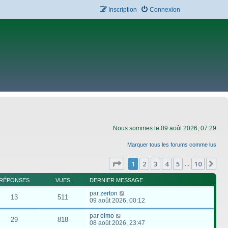
Inscription
Connexion
Nous sommes le 09 août 2026, 07:29
Marquer tous les forums comme lus
Page
1
sur
10
1
2
3
4
5
10
Su
…
RÉPONSES
VUES
DERNIER MESSAGE
par
zerton
13
511
09 août 2026, 00:12
par
elmo
29
818
08 août 2026, 23:47