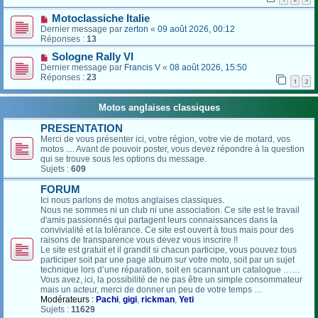
Motoclassiche Italie
Dernier message par
zerton
«
09 août 2026, 00:12
Réponses :
13
Sologne Rally VI
Dernier message par
Francis V
«
08 août 2026, 15:50
Réponses :
23
1
2
Motos anglaises classiques
PRESENTATION
Merci de vous présenter ici, votre région, votre vie de motard, vos
motos .... Avant de pouvoir poster, vous devez répondre à la question
qui se trouve sous les options du message.
Sujets :
609
FORUM
Ici nous parlons de motos anglaises classiques.
Nous ne sommes ni un club ni une association. Ce site est le travail
d'amis passionnés qui partagent leurs connaissances dans la
convivialité et la tolérance. Ce site est ouvert à tous mais pour des
raisons de transparence vous devez vous inscrire !!
Le site est gratuit et il grandit si chacun participe, vous pouvez tous
participer soit par une page album sur votre moto, soit par un sujet
technique lors d’une réparation, soit en scannant un catalogue ……
Vous avez, ici, la possibilité de ne pas être un simple consommateur
mais un acteur, merci de donner un peu de votre temps …
Modérateurs :
Pachi
,
gigi
,
rickman
,
Yeti
Sujets :
11629