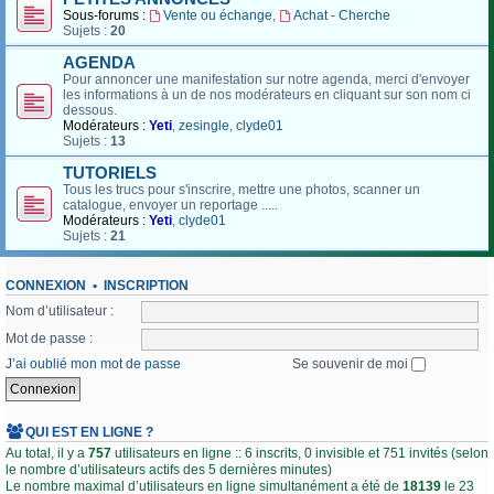
Sous-forums :
Vente ou échange
,
Achat - Cherche
Sujets :
20
AGENDA
Pour annoncer une manifestation sur notre agenda, merci d'envoyer
les informations à un de nos modérateurs en cliquant sur son nom ci
dessous.
Modérateurs :
Yeti
,
zesingle
,
clyde01
Sujets :
13
TUTORIELS
Tous les trucs pour s'inscrire, mettre une photos, scanner un
catalogue, envoyer un reportage .....
Modérateurs :
Yeti
,
clyde01
Sujets :
21
CONNEXION
•
INSCRIPTION
Nom d’utilisateur :
Mot de passe :
J’ai oublié mon mot de passe
Se souvenir de moi
QUI EST EN LIGNE ?
Au total, il y a
757
utilisateurs en ligne :: 6 inscrits, 0 invisible et 751 invités (selon
le nombre d’utilisateurs actifs des 5 dernières minutes)
Le nombre maximal d’utilisateurs en ligne simultanément a été de
18139
le 23