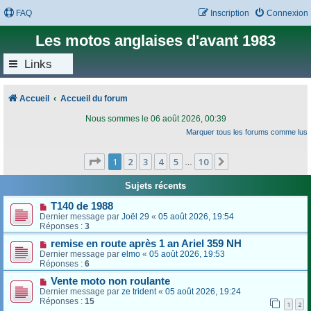
FAQ
Inscription
Connexion
Les motos anglaises d'avant 1983
Links
Accueil
Accueil du forum
Nous sommes le 06 août 2026, 00:39
Marquer tous les forums comme lus
Page
1
sur
10
1
2
3
4
5
10
Suivant
…
Sujets récents
T140 de 1988
Dernier message par
Joël 29
«
05 août 2026, 19:54
Réponses :
3
remise en route après 1 an Ariel 359 NH
Dernier message par
elmo
«
05 août 2026, 19:53
Réponses :
6
Vente moto non roulante
Dernier message par
ze trident
«
05 août 2026, 19:24
Réponses :
15
1
2