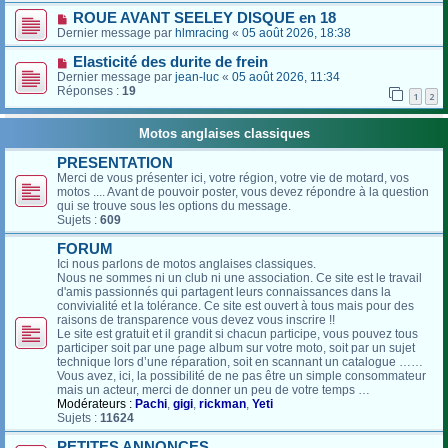
ROUE AVANT SEELEY DISQUE en 18
Dernier message par
hlmracing
«
05 août 2026, 18:38
Elasticité des durite de frein
Dernier message par
jean-luc
«
05 août 2026, 11:34
Réponses :
19
1
2
Motos anglaises classiques
PRESENTATION
Merci de vous présenter ici, votre région, votre vie de motard, vos
motos .... Avant de pouvoir poster, vous devez répondre à la question
qui se trouve sous les options du message.
Sujets :
609
FORUM
Ici nous parlons de motos anglaises classiques.
Nous ne sommes ni un club ni une association. Ce site est le travail
d'amis passionnés qui partagent leurs connaissances dans la
convivialité et la tolérance. Ce site est ouvert à tous mais pour des
raisons de transparence vous devez vous inscrire !!
Le site est gratuit et il grandit si chacun participe, vous pouvez tous
participer soit par une page album sur votre moto, soit par un sujet
technique lors d’une réparation, soit en scannant un catalogue ……
Vous avez, ici, la possibilité de ne pas être un simple consommateur
mais un acteur, merci de donner un peu de votre temps …
Modérateurs :
Pachi
,
gigi
,
rickman
,
Yeti
Sujets :
11624
PETITES ANNONCES