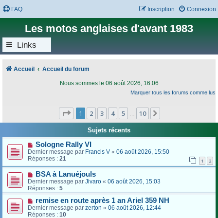
FAQ
Inscription
Connexion
Les motos anglaises d'avant 1983
Links
Accueil
Accueil du forum
Nous sommes le 06 août 2026, 16:06
Marquer tous les forums comme lus
Page
1
sur
10
1
2
3
4
5
10
Suivant
…
Sujets récents
Sologne Rally VI
Dernier message par
Francis V
«
06 août 2026, 15:50
Réponses :
21
1
2
BSA à Lanuéjouls
Dernier message par
Jivaro
«
06 août 2026, 15:03
Réponses :
5
remise en route après 1 an Ariel 359 NH
Dernier message par
zerton
«
06 août 2026, 12:44
Réponses :
10