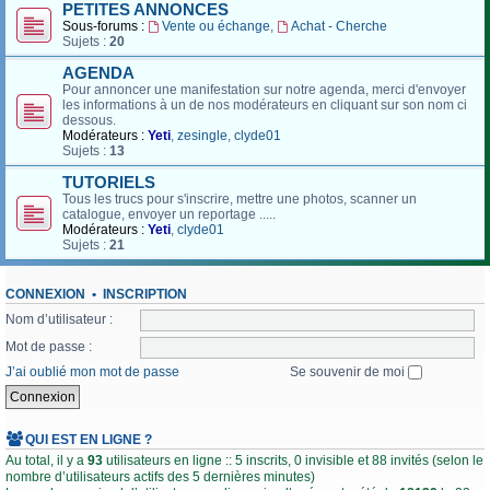
PETITES ANNONCES
Sous-forums :
Vente ou échange
,
Achat - Cherche
Sujets :
20
AGENDA
Pour annoncer une manifestation sur notre agenda, merci d'envoyer
les informations à un de nos modérateurs en cliquant sur son nom ci
dessous.
Modérateurs :
Yeti
,
zesingle
,
clyde01
Sujets :
13
TUTORIELS
Tous les trucs pour s'inscrire, mettre une photos, scanner un
catalogue, envoyer un reportage .....
Modérateurs :
Yeti
,
clyde01
Sujets :
21
CONNEXION
•
INSCRIPTION
Nom d’utilisateur :
Mot de passe :
J’ai oublié mon mot de passe
Se souvenir de moi
QUI EST EN LIGNE ?
Au total, il y a
93
utilisateurs en ligne :: 5 inscrits, 0 invisible et 88 invités (selon le
nombre d’utilisateurs actifs des 5 dernières minutes)