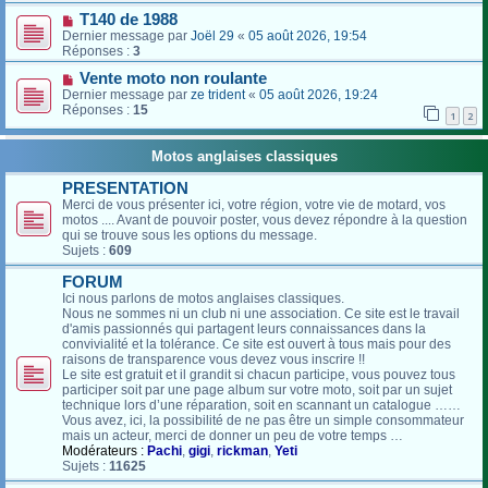
T140 de 1988
Dernier message par
Joël 29
«
05 août 2026, 19:54
Réponses :
3
Vente moto non roulante
Dernier message par
ze trident
«
05 août 2026, 19:24
Réponses :
15
1
2
Motos anglaises classiques
PRESENTATION
Merci de vous présenter ici, votre région, votre vie de motard, vos
motos .... Avant de pouvoir poster, vous devez répondre à la question
qui se trouve sous les options du message.
Sujets :
609
FORUM
Ici nous parlons de motos anglaises classiques.
Nous ne sommes ni un club ni une association. Ce site est le travail
d'amis passionnés qui partagent leurs connaissances dans la
convivialité et la tolérance. Ce site est ouvert à tous mais pour des
raisons de transparence vous devez vous inscrire !!
Le site est gratuit et il grandit si chacun participe, vous pouvez tous
participer soit par une page album sur votre moto, soit par un sujet
technique lors d’une réparation, soit en scannant un catalogue ……
Vous avez, ici, la possibilité de ne pas être un simple consommateur
mais un acteur, merci de donner un peu de votre temps …
Modérateurs :
Pachi
,
gigi
,
rickman
,
Yeti
Sujets :
11625