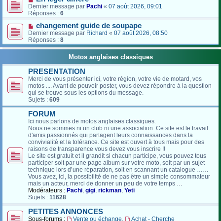
Dernier message par
Pachi
«
07 août 2026, 09:01
Réponses :
6
changement guide de soupape
Dernier message par
Richard
«
07 août 2026, 08:50
Réponses :
8
Motos anglaises classiques
PRESENTATION
Merci de vous présenter ici, votre région, votre vie de motard, vos
motos .... Avant de pouvoir poster, vous devez répondre à la question
qui se trouve sous les options du message.
Sujets :
609
FORUM
Ici nous parlons de motos anglaises classiques.
Nous ne sommes ni un club ni une association. Ce site est le travail
d'amis passionnés qui partagent leurs connaissances dans la
convivialité et la tolérance. Ce site est ouvert à tous mais pour des
raisons de transparence vous devez vous inscrire !!
Le site est gratuit et il grandit si chacun participe, vous pouvez tous
participer soit par une page album sur votre moto, soit par un sujet
technique lors d’une réparation, soit en scannant un catalogue ……
Vous avez, ici, la possibilité de ne pas être un simple consommateur
mais un acteur, merci de donner un peu de votre temps …
Modérateurs :
Pachi
,
gigi
,
rickman
,
Yeti
Sujets :
11628
PETITES ANNONCES
Sous-forums :
Vente ou échange
,
Achat - Cherche