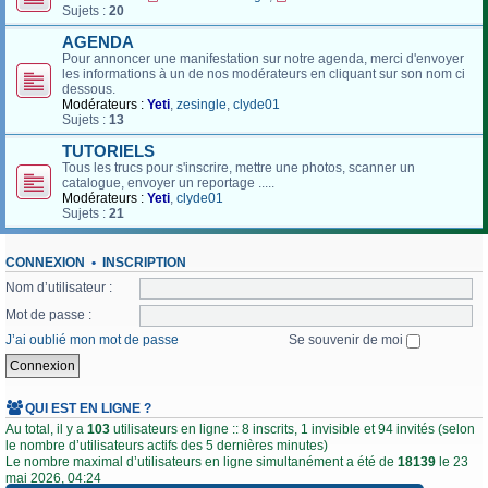
Sujets :
20
AGENDA
Pour annoncer une manifestation sur notre agenda, merci d'envoyer
les informations à un de nos modérateurs en cliquant sur son nom ci
dessous.
Modérateurs :
Yeti
,
zesingle
,
clyde01
Sujets :
13
TUTORIELS
Tous les trucs pour s'inscrire, mettre une photos, scanner un
catalogue, envoyer un reportage .....
Modérateurs :
Yeti
,
clyde01
Sujets :
21
CONNEXION
•
INSCRIPTION
Nom d’utilisateur :
Mot de passe :
J’ai oublié mon mot de passe
Se souvenir de moi
QUI EST EN LIGNE ?
Au total, il y a
103
utilisateurs en ligne :: 8 inscrits, 1 invisible et 94 invités (selon
le nombre d’utilisateurs actifs des 5 dernières minutes)
Le nombre maximal d’utilisateurs en ligne simultanément a été de
18139
le 23
mai 2026, 04:24