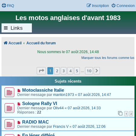
FAQ
Inscription
Connexion
Les motos anglaises d'avant 1983
Links
Accueil
Accueil du forum
Nous sommes le 07 août 2026, 14:48
Marquer tous les forums comme lus
Page
1
sur
10
1
2
3
4
5
10
Suivant
…
Sujets récents
Motoclassiche Italie
Dernier message par
manton1973
«
07 août 2026, 14:47
Sologne Rally VI
Dernier message par
Oliv44
«
07 août 2026, 14:33
Réponses :
22
1
2
RADIO MAC
Dernier message par
Francis V
«
07 août 2026, 12:06
En léger différé