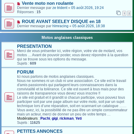
Vente moto non roulante
Dernier message par
ze trident
«
05 août 2026, 19:24
Réponses :
15
1
2
ROUE AVANT SEELEY DISQUE en 18
Dernier message par
hlmracing
«
05 août 2026, 18:38
Motos anglaises classiques
PRESENTATION
Merci de vous présenter ici, votre région, votre vie de motard, vos
motos .... Avant de pouvoir poster, vous devez répondre à la question
qui se trouve sous les options du message.
Sujets :
609
FORUM
Ici nous parlons de motos anglaises classiques.
Nous ne sommes ni un club ni une association. Ce site est le travail
d'amis passionnés qui partagent leurs connaissances dans la
convivialité et la tolérance. Ce site est ouvert à tous mais pour des
raisons de transparence vous devez vous inscrire !!
Le site est gratuit et il grandit si chacun participe, vous pouvez tous
participer soit par une page album sur votre moto, soit par un sujet
technique lors d’une réparation, soit en scannant un catalogue ……
Vous avez, ici, la possibilité de ne pas être un simple consommateur
mais un acteur, merci de donner un peu de votre temps …
Modérateurs :
Pachi
,
gigi
,
rickman
,
Yeti
Sujets :
11625
PETITES ANNONCES