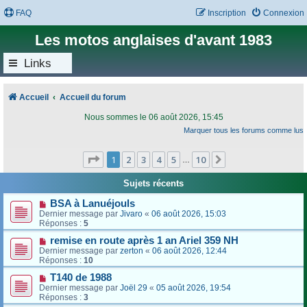
FAQ
Inscription
Connexion
Les motos anglaises d'avant 1983
Links
Accueil
Accueil du forum
Nous sommes le 06 août 2026, 15:45
Marquer tous les forums comme lus
Page
1
sur
10
1
2
3
4
5
10
Suivant
…
Sujets récents
BSA à Lanuéjouls
Dernier message par
Jivaro
«
06 août 2026, 15:03
Réponses :
5
remise en route après 1 an Ariel 359 NH
Dernier message par
zerton
«
06 août 2026, 12:44
Réponses :
10
T140 de 1988
Dernier message par
Joël 29
«
05 août 2026, 19:54
Réponses :
3