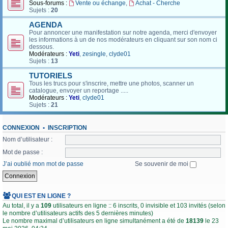
Sous-forums :
Vente ou échange
,
Achat - Cherche
Sujets :
20
AGENDA
Pour annoncer une manifestation sur notre agenda, merci d'envoyer
les informations à un de nos modérateurs en cliquant sur son nom ci
dessous.
Modérateurs :
Yeti
,
zesingle
,
clyde01
Sujets :
13
TUTORIELS
Tous les trucs pour s'inscrire, mettre une photos, scanner un
catalogue, envoyer un reportage .....
Modérateurs :
Yeti
,
clyde01
Sujets :
21
CONNEXION
•
INSCRIPTION
Nom d’utilisateur :
Mot de passe :
J’ai oublié mon mot de passe
Se souvenir de moi
QUI EST EN LIGNE ?
Au total, il y a
109
utilisateurs en ligne :: 6 inscrits, 0 invisible et 103 invités (selon
le nombre d’utilisateurs actifs des 5 dernières minutes)
Le nombre maximal d’utilisateurs en ligne simultanément a été de
18139
le 23