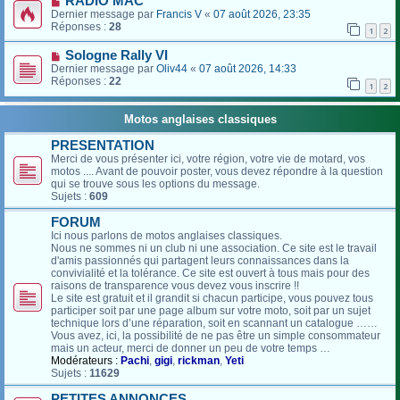
RADIO MAC
Dernier message par
Francis V
«
07 août 2026, 23:35
Réponses :
28
1
2
Sologne Rally VI
Dernier message par
Oliv44
«
07 août 2026, 14:33
Réponses :
22
1
2
Motos anglaises classiques
PRESENTATION
Merci de vous présenter ici, votre région, votre vie de motard, vos
motos .... Avant de pouvoir poster, vous devez répondre à la question
qui se trouve sous les options du message.
Sujets :
609
FORUM
Ici nous parlons de motos anglaises classiques.
Nous ne sommes ni un club ni une association. Ce site est le travail
d'amis passionnés qui partagent leurs connaissances dans la
convivialité et la tolérance. Ce site est ouvert à tous mais pour des
raisons de transparence vous devez vous inscrire !!
Le site est gratuit et il grandit si chacun participe, vous pouvez tous
participer soit par une page album sur votre moto, soit par un sujet
technique lors d’une réparation, soit en scannant un catalogue ……
Vous avez, ici, la possibilité de ne pas être un simple consommateur
mais un acteur, merci de donner un peu de votre temps …
Modérateurs :
Pachi
,
gigi
,
rickman
,
Yeti
Sujets :
11629
PETITES ANNONCES