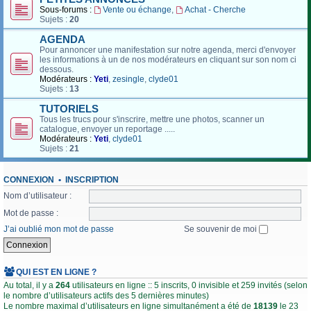
Sous-forums :
Vente ou échange
,
Achat - Cherche
Sujets :
20
AGENDA
Pour annoncer une manifestation sur notre agenda, merci d'envoyer
les informations à un de nos modérateurs en cliquant sur son nom ci
dessous.
Modérateurs :
Yeti
,
zesingle
,
clyde01
Sujets :
13
TUTORIELS
Tous les trucs pour s'inscrire, mettre une photos, scanner un
catalogue, envoyer un reportage .....
Modérateurs :
Yeti
,
clyde01
Sujets :
21
CONNEXION
•
INSCRIPTION
Nom d’utilisateur :
Mot de passe :
J’ai oublié mon mot de passe
Se souvenir de moi
QUI EST EN LIGNE ?
Au total, il y a
264
utilisateurs en ligne :: 5 inscrits, 0 invisible et 259 invités (selon
le nombre d’utilisateurs actifs des 5 dernières minutes)
Le nombre maximal d’utilisateurs en ligne simultanément a été de
18139
le 23