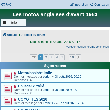
FAQ
Inscription
Connexion
Les motos anglaises d'avant 1983
Links
Accueil
Accueil du forum
Nous sommes le 08 août 2026, 01:17
Marquer tous les forums comme lus
Page
1
sur
10
1
2
3
4
5
10
Suivant
…
Sujets récents
Motoclassiche Italie
Dernier message par
zerton
«
08 août 2026, 00:15
Réponses :
4
En léger différé
Dernier message par
zerton
«
08 août 2026, 00:14
Réponses :
7
COYOTTES 2026
Dernier message par
Francis V
«
07 août 2026, 23:45