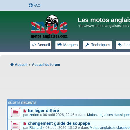
FAQ
Les motos anglai
http://www.motos-anglaises.com/
Accueil
Marques
Techniques
Lie
Accueil
Accueil du forum
SUJETS RÉCENTS
En léger différé
par
zerton
» 06 août 2026, 22:46 » dans
Motos anglaises classique
changement guide de soupape
par
Richard
» 03 août 2026, 15:12 » dans
Motos anglaises classiqu