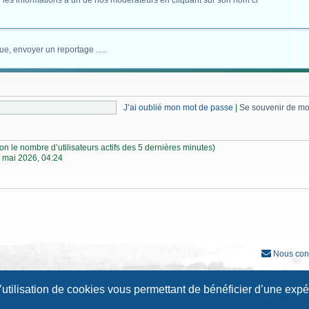
 les informations à un de nos modérateurs en cliquant sur son nom ci
ue, envoyer un reportage .....
J’ai oublié mon mot de passe
|
Se souvenir de m
selon le nombre d’utilisateurs actifs des 5 dernières minutes)
 mai 2026, 04:24
Nous con
Développé par
phpBB
® Forum Software © phpBB Limited
l’utilisation de cookies vous permettant de bénéficier d’une exp
Traduction française officielle
©
Qiaeru
Style
Prosilver New Edition
par ©
Origin