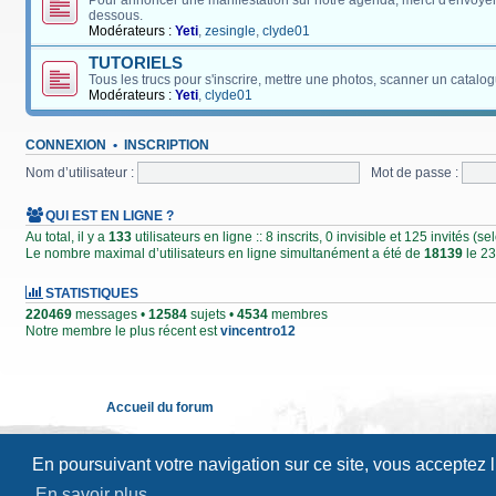
Pour annoncer une manifestation sur notre agenda, merci d'envoyer
dessous.
Modérateurs :
Yeti
,
zesingle
,
clyde01
TUTORIELS
Tous les trucs pour s'inscrire, mettre une photos, scanner un catalog
Modérateurs :
Yeti
,
clyde01
CONNEXION
•
INSCRIPTION
Nom d’utilisateur :
Mot de passe :
QUI EST EN LIGNE ?
Au total, il y a
133
utilisateurs en ligne :: 8 inscrits, 0 invisible et 125 invités (
Le nombre maximal d’utilisateurs en ligne simultanément a été de
18139
le 23
STATISTIQUES
220469
messages •
12584
sujets •
4534
membres
Notre membre le plus récent est
vincentro12
Accueil du forum
En poursuivant votre navigation sur ce site, vous acceptez 
En savoir plus…