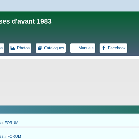
ses d'avant 1983
ns
Photos
Catalogues
Manuels
Facebook
s
»
FORUM
es
»
FORUM