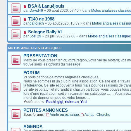
BSA à Lanuéjouls
par
David46
» 06 août 2026, 07:40 » dans
Motos anglaises classiq
T140 de 1988
par
galloisch
» 05 août 2026, 15:59 » dans
Motos anglaises classiq
Sologne Rally VI
par
Joël 29
» 23 juil. 2026, 22:06 » dans
Motos anglaises classique
MOTOS ANGLAISES CLASSIQUES
PRESENTATION
Merci de vous présenter ici, votre région, votre vie de motard, vos m
trouve sous les options du message.
FORUM
Ici nous parlons de motos anglaises classiques.
Nous ne sommes ni un club ni une association. Ce site est le travail
la tolérance. Ce site est ouvert à tous mais pour des raisons de tra
Le site est gratuit et il grandit si chacun participe, vous pouvez tou
lors d’une réparation, soit en scannant un catalogue …… Vous avez, 
merci de donner un peu de votre temps …
Modérateurs :
Pachi
,
gigi
,
rickman
,
Yeti
PETITES ANNONCES
Sous-forums :
Vente ou échange
,
Achat - Cherche
AGENDA