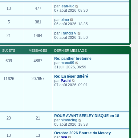
par
jean-luc
13
477
07 août 2026, 08:30
par
elmo
5
381
06 août 2026, 18:35
par
Francis V
21
1484
06 août 2026, 15:50
SUJETS
MESSAGES
DERNIER MESSAGE
Re: panther bretonne
609
4887
C
par
manx69
o
31 juil. 2026, 06:59
n
s
Re: En léger différé
11626
207657
u
C
par
Pachi
l
o
07 août 2026, 09:01
t
n
e
s
r
u
l
l
e
t
d
e
e
r
ROUE AVANT SEELEY DISQUE en 18
20
21
r
l
C
par
hlmracing
n
e
o
05 août 2026, 18:38
i
d
n
e
e
s
Octobre 2026 Bourse du Motocy…
13
13
r
r
C
u
par
gigi