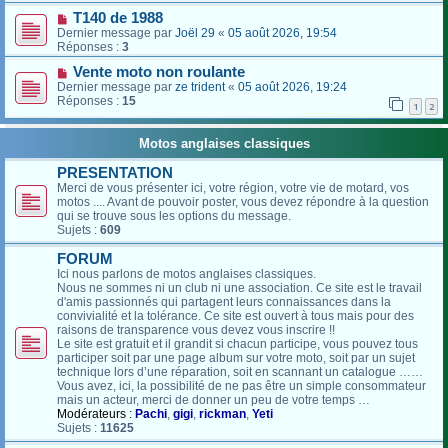
T140 de 1988
Dernier message par
Joël 29
«
05 août 2026, 19:54
Réponses :
3
Vente moto non roulante
Dernier message par
ze trident
«
05 août 2026, 19:24
Réponses :
15
1
2
Motos anglaises classiques
PRESENTATION
Merci de vous présenter ici, votre région, votre vie de motard, vos
motos .... Avant de pouvoir poster, vous devez répondre à la question
qui se trouve sous les options du message.
Sujets :
609
FORUM
Ici nous parlons de motos anglaises classiques.
Nous ne sommes ni un club ni une association. Ce site est le travail
d'amis passionnés qui partagent leurs connaissances dans la
convivialité et la tolérance. Ce site est ouvert à tous mais pour des
raisons de transparence vous devez vous inscrire !!
Le site est gratuit et il grandit si chacun participe, vous pouvez tous
participer soit par une page album sur votre moto, soit par un sujet
technique lors d’une réparation, soit en scannant un catalogue ……
Vous avez, ici, la possibilité de ne pas être un simple consommateur
mais un acteur, merci de donner un peu de votre temps …
Modérateurs :
Pachi
,
gigi
,
rickman
,
Yeti
Sujets :
11625