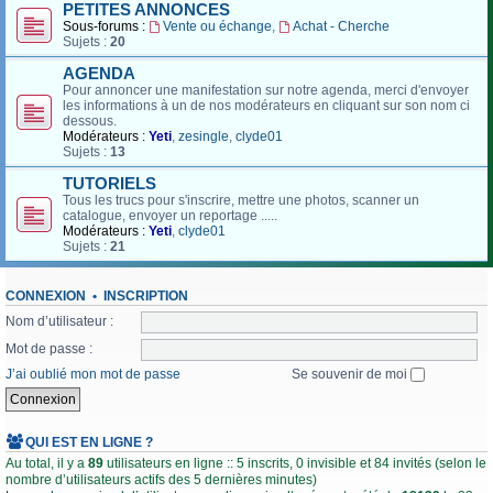
PETITES ANNONCES
Sous-forums :
Vente ou échange
,
Achat - Cherche
Sujets :
20
AGENDA
Pour annoncer une manifestation sur notre agenda, merci d'envoyer
les informations à un de nos modérateurs en cliquant sur son nom ci
dessous.
Modérateurs :
Yeti
,
zesingle
,
clyde01
Sujets :
13
TUTORIELS
Tous les trucs pour s'inscrire, mettre une photos, scanner un
catalogue, envoyer un reportage .....
Modérateurs :
Yeti
,
clyde01
Sujets :
21
CONNEXION
•
INSCRIPTION
Nom d’utilisateur :
Mot de passe :
J’ai oublié mon mot de passe
Se souvenir de moi
QUI EST EN LIGNE ?
Au total, il y a
89
utilisateurs en ligne :: 5 inscrits, 0 invisible et 84 invités (selon le
nombre d’utilisateurs actifs des 5 dernières minutes)