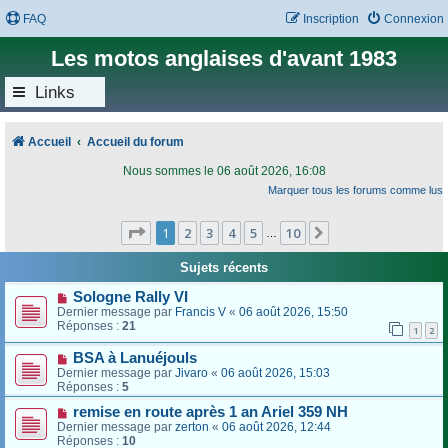
FAQ
Inscription
Connexion
Les motos anglaises d'avant 1983
Links
Accueil
Accueil du forum
Nous sommes le 06 août 2026, 16:08
Marquer tous les forums comme lus
Page
1
sur
10
1
2
3
4
5
10
Suivant
…
Sujets récents
Sologne Rally VI
Dernier message par
Francis V
«
06 août 2026, 15:50
Réponses :
21
1
2
BSA à Lanuéjouls
Dernier message par
Jivaro
«
06 août 2026, 15:03
Réponses :
5
remise en route après 1 an Ariel 359 NH
Dernier message par
zerton
«
06 août 2026, 12:44
Réponses :
10