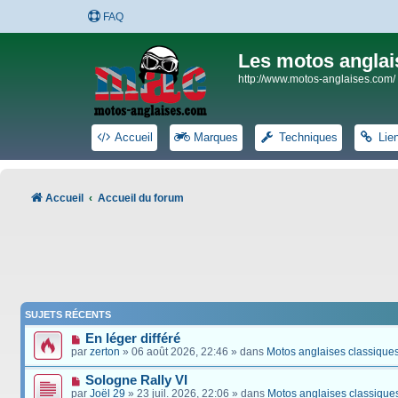
FAQ
Les motos anglai
http://www.motos-anglaises.com/
Accueil
Marques
Techniques
Lie
Accueil
Accueil du forum
SUJETS RÉCENTS
En léger différé
par
zerton
» 06 août 2026, 22:46 » dans
Motos anglaises classique
Sologne Rally VI
par
Joël 29
» 23 juil. 2026, 22:06 » dans
Motos anglaises classique