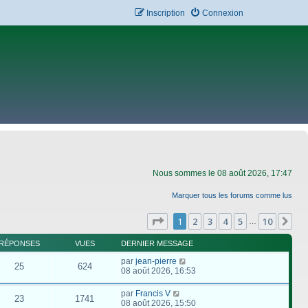
Inscription
Connexion
Nous sommes le 08 août 2026, 17:47
Marquer tous les forums comme lus
Page
1
sur
10
1
2
3
4
5
10
Su
…
RÉPONSES
VUES
DERNIER MESSAGE
par
jean-pierre
25
624
08 août 2026, 16:53
par
Francis V
23
1741
08 août 2026, 15:50