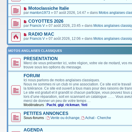
Motoclassiche Italie
par
manton1973
» 07 août 2026, 14:47 » dans
Motos anglaises cla
COYOTTES 2026
par
Francis V
» 07 août 2026, 23:45 » dans
Motos anglaises classi
RADIO MAC
par
Francis V
» 07 août 2026, 12:06 » dans
Motos anglaises classi
MOTOS ANGLAISES CLASSIQUES
PRESENTATION
Merci de vous présenter ici, votre région, votre vie de motard, vos m
trouve sous les options du message.
FORUM
Ici nous parlons de motos anglaises classiques.
Nous ne sommes ni un club ni une association. Ce site est le travail
la tolérance. Ce site est ouvert à tous mais pour des raisons de tra
Le site est gratuit et il grandit si chacun participe, vous pouvez tou
lors d’une réparation, soit en scannant un catalogue …… Vous avez, 
merci de donner un peu de votre temps …
Modérateurs :
Pachi
,
gigi
,
rickman
,
Yeti
PETITES ANNONCES
Sous-forums :
Vente ou échange
,
Achat - Cherche
AGENDA