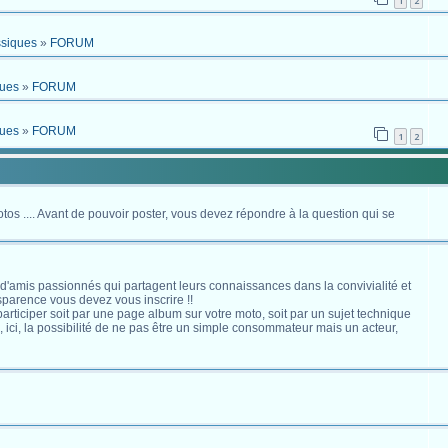
1
2
ssiques
»
FORUM
ques
»
FORUM
ques
»
FORUM
1
2
otos .... Avant de pouvoir poster, vous devez répondre à la question qui se
 d'amis passionnés qui partagent leurs connaissances dans la convivialité et
nsparence vous devez vous inscrire !!
s participer soit par une page album sur votre moto, soit par un sujet technique
ici, la possibilité de ne pas être un simple consommateur mais un acteur,