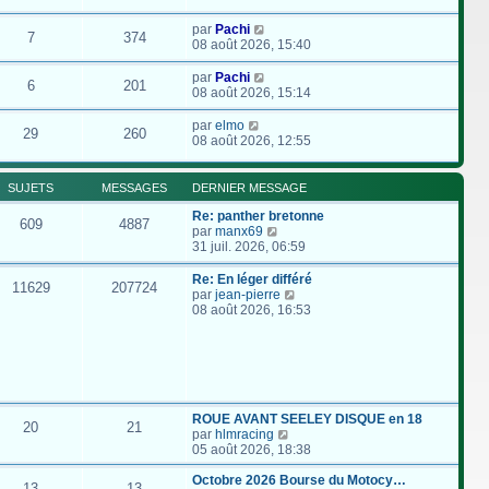
par
Pachi
7
374
08 août 2026, 15:40
par
Pachi
6
201
08 août 2026, 15:14
par
elmo
29
260
08 août 2026, 12:55
SUJETS
MESSAGES
DERNIER MESSAGE
Re: panther bretonne
609
4887
C
par
manx69
o
31 juil. 2026, 06:59
n
s
Re: En léger différé
11629
207724
u
C
par
jean-pierre
l
o
08 août 2026, 16:53
t
n
e
s
r
u
l
l
e
t
d
e
e
r
ROUE AVANT SEELEY DISQUE en 18
20
21
r
l
C
par
hlmracing
n
e
o
05 août 2026, 18:38
i
d
n
e
e
s
Octobre 2026 Bourse du Motocy…
13
13