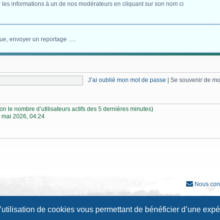
 les informations à un de nos modérateurs en cliquant sur son nom ci
ue, envoyer un reportage .....
J’ai oublié mon mot de passe
|
Se souvenir de m
selon le nombre d’utilisateurs actifs des 5 dernières minutes)
 mai 2026, 04:24
Nous con
Développé par
phpBB
® Forum Software © phpBB Limited
l’utilisation de cookies vous permettant de bénéficier d’une exp
Traduction française officielle
©
Qiaeru
Style
Prosilver New Edition
par ©
Origin