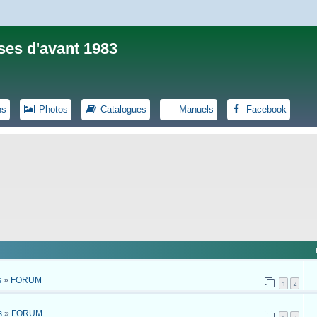
ses d'avant 1983
ns
Photos
Catalogues
Manuels
Facebook
s
»
FORUM
1
2
s
»
FORUM