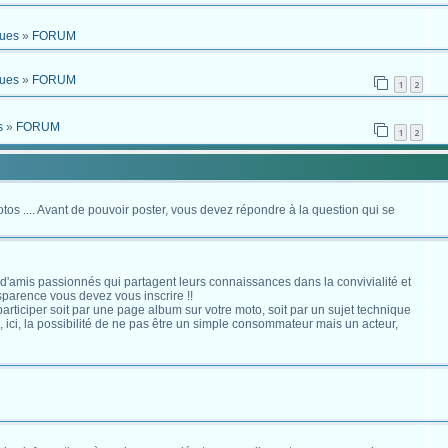
ques
»
FORUM
ques
»
FORUM
1
2
s
»
FORUM
1
2
otos .... Avant de pouvoir poster, vous devez répondre à la question qui se
 d'amis passionnés qui partagent leurs connaissances dans la convivialité et
nsparence vous devez vous inscrire !!
s participer soit par une page album sur votre moto, soit par un sujet technique
ici, la possibilité de ne pas être un simple consommateur mais un acteur,