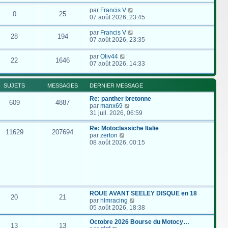
par
Francis V
0
25
07 août 2026, 23:45
par
Francis V
28
194
07 août 2026, 23:35
par
Oliv44
22
1646
07 août 2026, 14:33
SUJETS
MESSAGES
DERNIER MESSAGE
Re: panther bretonne
609
4887
C
par
manx69
o
31 juil. 2026, 06:59
n
s
Re: Motoclassiche Italie
11629
207694
u
C
par
zerton
l
o
08 août 2026, 00:15
t
n
e
s
r
u
l
l
e
t
d
e
e
r
ROUE AVANT SEELEY DISQUE en 18
20
21
r
l
C
par
hlmracing
n
e
o
05 août 2026, 18:38
i
d
n
e
e
s
Octobre 2026 Bourse du Motocy…
13
13
r
r