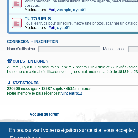
Pour annoncer une manifestation sur notre agenda, merci d'envoyer
dessous.
Modérateurs :
Yeti
,
zesingle
,
clyde01
TUTORIELS
Tous les trucs pour s'inscrire, mettre une photos, scanner un catalog
Modérateurs :
Yeti
,
clyde01
CONNEXION
•
INSCRIPTION
Nom d’utilisateur :
Mot de passe :
QUI EST EN LIGNE ?
Au total, il y a
83
utilisateurs en ligne :: 6 inscrits, 0 invisible et 77 invités (se
Le nombre maximal d’utilisateurs en ligne simultanément a été de
18139
le 23
STATISTIQUES
220506
messages •
12587
sujets •
4534
membres
Notre membre le plus récent est
vincentro12
Accueil du forum
En poursuivant votre navigation sur ce site, vous acceptez 