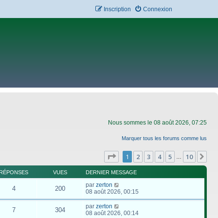
Inscription
Connexion
Nous sommes le 08 août 2026, 07:25
Marquer tous les forums comme lus
Page
1
sur
10
1
2
3
4
5
10
Su
…
RÉPONSES
VUES
DERNIER MESSAGE
par
zerton
4
200
08 août 2026, 00:15
par
zerton
7
304
08 août 2026, 00:14