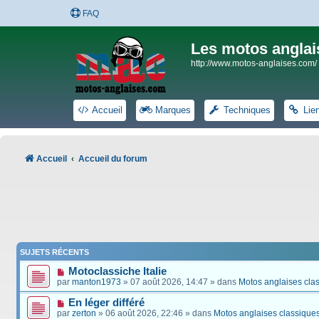
FAQ
Les motos anglai
http://www.motos-anglaises.com/
Accueil
Marques
Techniques
Lie
Accueil
Accueil du forum
SUJETS RÉCENTS
Motoclassiche Italie
par
manton1973
» 07 août 2026, 14:47 » dans
Motos anglaises cla
En léger différé
par
zerton
» 06 août 2026, 22:46 » dans
Motos anglaises classique