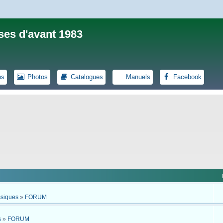
ses d'avant 1983
ns
Photos
Catalogues
Manuels
Facebook
ssiques
»
FORUM
s
»
FORUM