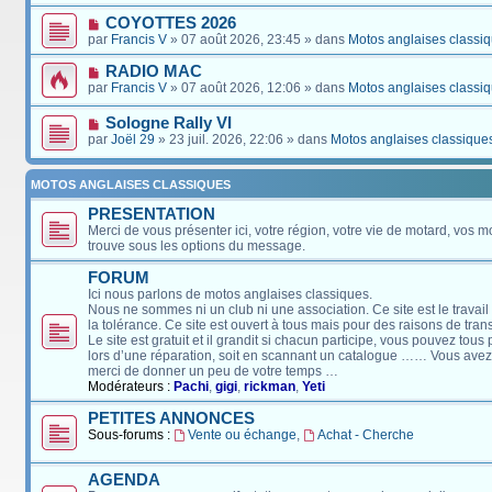
COYOTTES 2026
par
Francis V
» 07 août 2026, 23:45 » dans
Motos anglaises classi
RADIO MAC
par
Francis V
» 07 août 2026, 12:06 » dans
Motos anglaises classi
Sologne Rally VI
par
Joël 29
» 23 juil. 2026, 22:06 » dans
Motos anglaises classique
MOTOS ANGLAISES CLASSIQUES
PRESENTATION
Merci de vous présenter ici, votre région, votre vie de motard, vos m
trouve sous les options du message.
FORUM
Ici nous parlons de motos anglaises classiques.
Nous ne sommes ni un club ni une association. Ce site est le travail
la tolérance. Ce site est ouvert à tous mais pour des raisons de tra
Le site est gratuit et il grandit si chacun participe, vous pouvez tou
lors d’une réparation, soit en scannant un catalogue …… Vous avez, 
merci de donner un peu de votre temps …
Modérateurs :
Pachi
,
gigi
,
rickman
,
Yeti
PETITES ANNONCES
Sous-forums :
Vente ou échange
,
Achat - Cherche
AGENDA