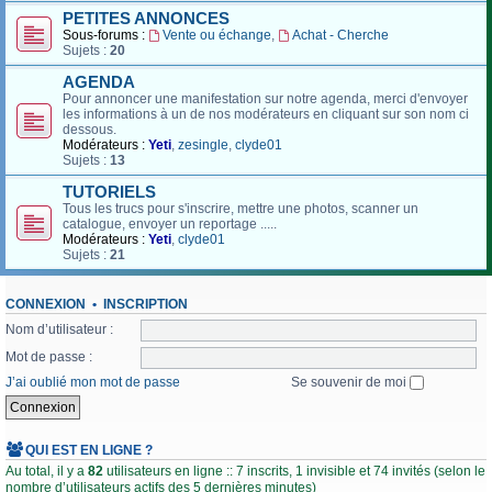
PETITES ANNONCES
Sous-forums :
Vente ou échange
,
Achat - Cherche
Sujets :
20
AGENDA
Pour annoncer une manifestation sur notre agenda, merci d'envoyer
les informations à un de nos modérateurs en cliquant sur son nom ci
dessous.
Modérateurs :
Yeti
,
zesingle
,
clyde01
Sujets :
13
TUTORIELS
Tous les trucs pour s'inscrire, mettre une photos, scanner un
catalogue, envoyer un reportage .....
Modérateurs :
Yeti
,
clyde01
Sujets :
21
CONNEXION
•
INSCRIPTION
Nom d’utilisateur :
Mot de passe :
J’ai oublié mon mot de passe
Se souvenir de moi
QUI EST EN LIGNE ?
Au total, il y a
82
utilisateurs en ligne :: 7 inscrits, 1 invisible et 74 invités (selon le
nombre d’utilisateurs actifs des 5 dernières minutes)