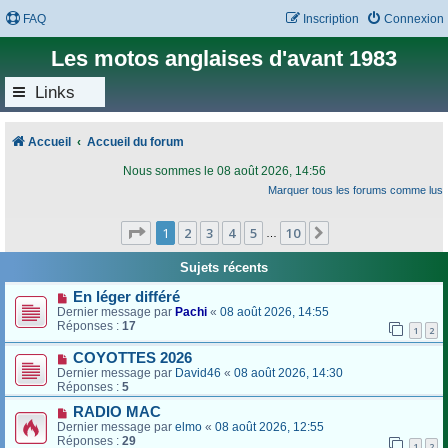
FAQ
Inscription
Connexion
Les motos anglaises d'avant 1983
Links
Accueil
Accueil du forum
Nous sommes le 08 août 2026, 14:56
Marquer tous les forums comme lus
Page
1
sur
10
1
2
3
4
5
10
Suivant
…
Sujets récents
En léger différé
Dernier message par
Pachi
«
08 août 2026, 14:55
Réponses :
17
1
2
COYOTTES 2026
Dernier message par
David46
«
08 août 2026, 14:30
Réponses :
5
RADIO MAC
Dernier message par
elmo
«
08 août 2026, 12:55
Réponses :
29
1
2