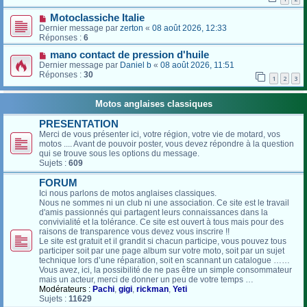
Motoclassiche Italie
Dernier message par
zerton
«
08 août 2026, 12:33
Réponses :
6
mano contact de pression d'huile
Dernier message par
Daniel b
«
08 août 2026, 11:51
Réponses :
30
1
2
3
Motos anglaises classiques
PRESENTATION
Merci de vous présenter ici, votre région, votre vie de motard, vos
motos .... Avant de pouvoir poster, vous devez répondre à la question
qui se trouve sous les options du message.
Sujets :
609
FORUM
Ici nous parlons de motos anglaises classiques.
Nous ne sommes ni un club ni une association. Ce site est le travail
d'amis passionnés qui partagent leurs connaissances dans la
convivialité et la tolérance. Ce site est ouvert à tous mais pour des
raisons de transparence vous devez vous inscrire !!
Le site est gratuit et il grandit si chacun participe, vous pouvez tous
participer soit par une page album sur votre moto, soit par un sujet
technique lors d’une réparation, soit en scannant un catalogue ……
Vous avez, ici, la possibilité de ne pas être un simple consommateur
mais un acteur, merci de donner un peu de votre temps …
Modérateurs :
Pachi
,
gigi
,
rickman
,
Yeti
Sujets :
11629