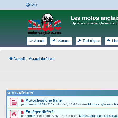
FAQ
Les motos anglai
http://www.motos-anglaises.com/
Accueil
Marques
Techniques
Lie
Accueil
Accueil du forum
SUJETS RÉCENTS
Motoclassiche Italie
par
manton1973
» 07 août 2026, 14:47 » dans
Motos anglaises cla
En léger différé
par
zerton
» 06 août 2026, 22:46 » dans
Motos anglaises classique