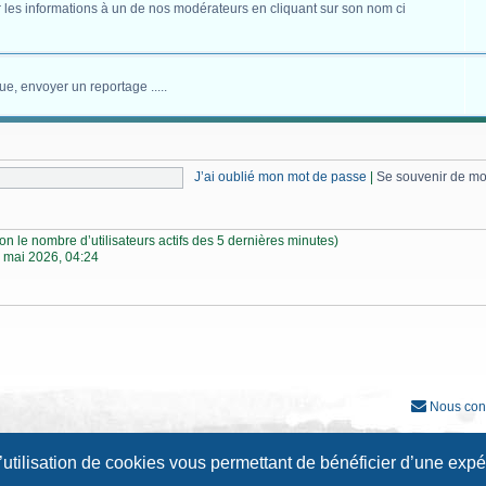
 les informations à un de nos modérateurs en cliquant sur son nom ci
ue, envoyer un reportage .....
J’ai oublié mon mot de passe
|
Se souvenir de m
selon le nombre d’utilisateurs actifs des 5 dernières minutes)
 mai 2026, 04:24
Nous con
Développé par
phpBB
® Forum Software © phpBB Limited
l’utilisation de cookies vous permettant de bénéficier d’une exp
Traduction française officielle
©
Qiaeru
Style
Prosilver New Edition
par ©
Origin