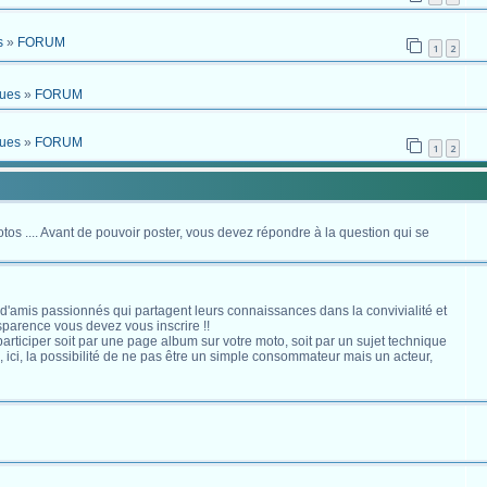
s
»
FORUM
1
2
ques
»
FORUM
ques
»
FORUM
1
2
otos .... Avant de pouvoir poster, vous devez répondre à la question qui se
 d'amis passionnés qui partagent leurs connaissances dans la convivialité et
nsparence vous devez vous inscrire !!
s participer soit par une page album sur votre moto, soit par un sujet technique
ici, la possibilité de ne pas être un simple consommateur mais un acteur,