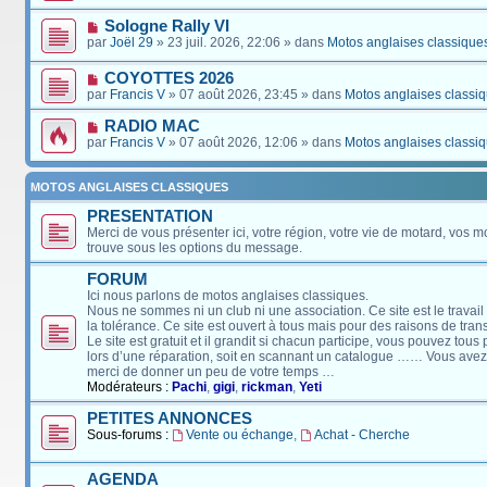
Sologne Rally VI
par
Joël 29
» 23 juil. 2026, 22:06 » dans
Motos anglaises classique
COYOTTES 2026
par
Francis V
» 07 août 2026, 23:45 » dans
Motos anglaises classi
RADIO MAC
par
Francis V
» 07 août 2026, 12:06 » dans
Motos anglaises classi
MOTOS ANGLAISES CLASSIQUES
PRESENTATION
Merci de vous présenter ici, votre région, votre vie de motard, vos m
trouve sous les options du message.
FORUM
Ici nous parlons de motos anglaises classiques.
Nous ne sommes ni un club ni une association. Ce site est le travail
la tolérance. Ce site est ouvert à tous mais pour des raisons de tra
Le site est gratuit et il grandit si chacun participe, vous pouvez tou
lors d’une réparation, soit en scannant un catalogue …… Vous avez, 
merci de donner un peu de votre temps …
Modérateurs :
Pachi
,
gigi
,
rickman
,
Yeti
PETITES ANNONCES
Sous-forums :
Vente ou échange
,
Achat - Cherche
AGENDA