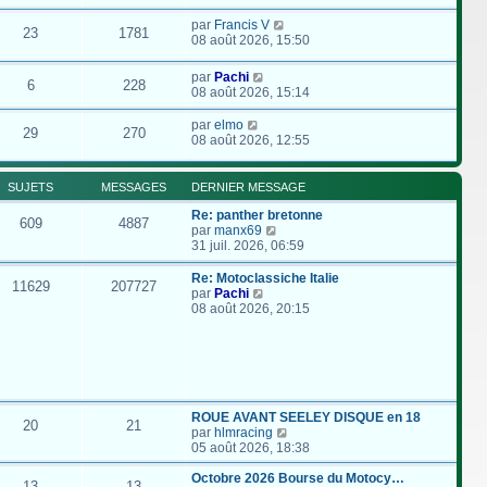
par
Francis V
23
1781
08 août 2026, 15:50
par
Pachi
6
228
08 août 2026, 15:14
par
elmo
29
270
08 août 2026, 12:55
SUJETS
MESSAGES
DERNIER MESSAGE
Re: panther bretonne
609
4887
C
par
manx69
o
31 juil. 2026, 06:59
n
s
Re: Motoclassiche Italie
11629
207727
u
C
par
Pachi
l
o
08 août 2026, 20:15
t
n
e
s
r
u
l
l
e
t
d
e
e
r
ROUE AVANT SEELEY DISQUE en 18
20
21
r
l
C
par
hlmracing
n
e
o
05 août 2026, 18:38
i
d
n
e
e
s
Octobre 2026 Bourse du Motocy…
13
13