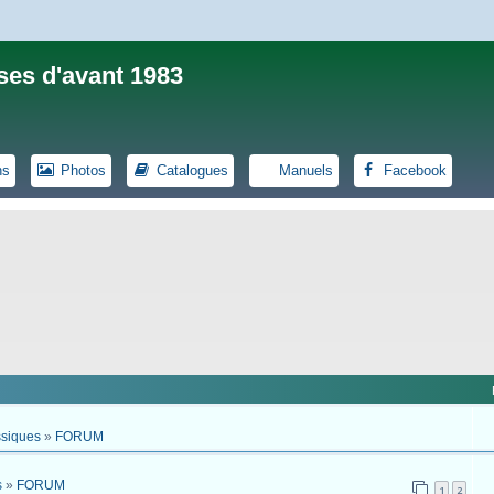
ses d'avant 1983
ns
Photos
Catalogues
Manuels
Facebook
ssiques
»
FORUM
s
»
FORUM
1
2