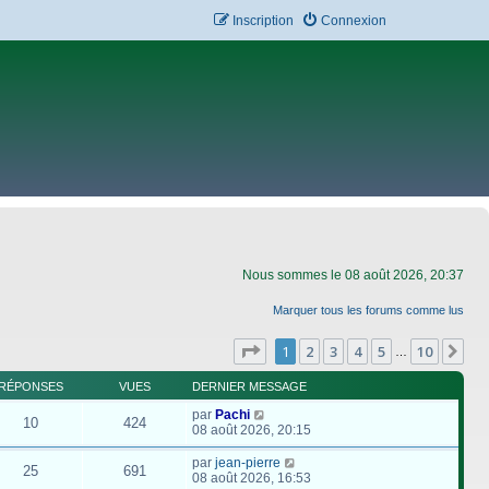
Inscription
Connexion
Nous sommes le 08 août 2026, 20:37
Marquer tous les forums comme lus
Page
1
sur
10
1
2
3
4
5
10
Su
…
RÉPONSES
VUES
DERNIER MESSAGE
par
Pachi
10
424
08 août 2026, 20:15
par
jean-pierre
25
691
08 août 2026, 16:53