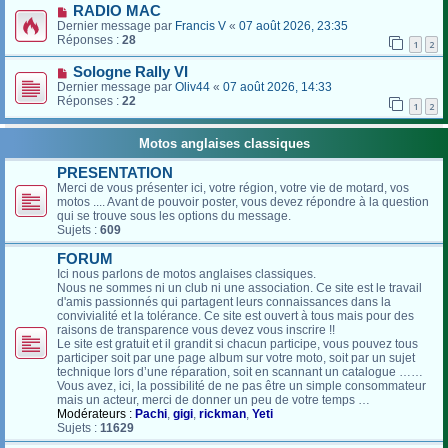
RADIO MAC
Dernier message par
Francis V
«
07 août 2026, 23:35
Réponses :
28
1
2
Sologne Rally VI
Dernier message par
Oliv44
«
07 août 2026, 14:33
Réponses :
22
1
2
Motos anglaises classiques
PRESENTATION
Merci de vous présenter ici, votre région, votre vie de motard, vos
motos .... Avant de pouvoir poster, vous devez répondre à la question
qui se trouve sous les options du message.
Sujets :
609
FORUM
Ici nous parlons de motos anglaises classiques.
Nous ne sommes ni un club ni une association. Ce site est le travail
d'amis passionnés qui partagent leurs connaissances dans la
convivialité et la tolérance. Ce site est ouvert à tous mais pour des
raisons de transparence vous devez vous inscrire !!
Le site est gratuit et il grandit si chacun participe, vous pouvez tous
participer soit par une page album sur votre moto, soit par un sujet
technique lors d’une réparation, soit en scannant un catalogue ……
Vous avez, ici, la possibilité de ne pas être un simple consommateur
mais un acteur, merci de donner un peu de votre temps …
Modérateurs :
Pachi
,
gigi
,
rickman
,
Yeti
Sujets :
11629