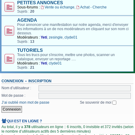
PETITES ANNONCES
Sous-forums :
Vente ou échange
,
Achat - Cherche
Sujets :
20
AGENDA
Pour annoncer une manifestation sur notre agenda, merci d'envoyer
les informations à un de nos modérateurs en cliquant sur son nom ci
dessous.
Modérateurs :
Yeti
,
zesingle
,
clyde01
Sujets :
13
TUTORIELS
Tous les trucs pour s'inscrire, mettre une photos, scanner un
catalogue, envoyer un reportage .....
Modérateurs :
Yeti
,
clyde01
Sujets :
21
CONNEXION
•
INSCRIPTION
Nom d’utilisateur :
Mot de passe :
J’ai oublié mon mot de passe
Se souvenir de moi
QUI EST EN LIGNE ?
Au total, il y a
378
utilisateurs en ligne :: 6 inscrits, 0 invisible et 372 invités (selon
le nombre d’utilisateurs actifs des 5 dernières minutes)