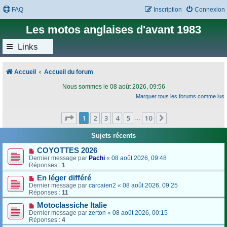
FAQ
Inscription
Connexion
Les motos anglaises d'avant 1983
Links
Accueil
Accueil du forum
Nous sommes le 08 août 2026, 09:56
Marquer tous les forums comme lus
Page
1
sur
10
1
2
3
4
5
10
Suivant
…
Sujets récents
COYOTTES 2026
Dernier message par
Pachi
«
08 août 2026, 09:48
Réponses :
1
En léger différé
Dernier message par
carcaien2
«
08 août 2026, 09:25
Réponses :
11
Motoclassiche Italie
Dernier message par
zerton
«
08 août 2026, 00:15
Réponses :
4