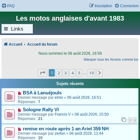
FAQ
Inscription
Connexion
Les motos anglaises d'avant 1983
Links
Accueil
Accueil du forum
Nous sommes le 06 août 2026, 16:59
Marquer tous les forums comme lus
Page
1
sur
10
1
2
3
4
5
10
Suivant
…
Sujets récents
BSA à Lanuéjouls
Dernier message par
elmo
«
06 août 2026, 16:51
Réponses :
7
Sologne Rally VI
Dernier message par
Francis V
«
06 août 2026, 15:50
Réponses :
21
1
2
remise en route après 1 an Ariel 359 NH
Dernier message par
zerton
«
06 août 2026, 12:44
Réponses :
10