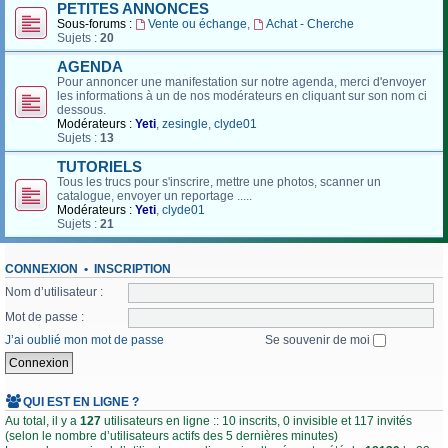
PETITES ANNONCES
Sous-forums :
Vente ou échange
,
Achat - Cherche
Sujets :
20
AGENDA
Pour annoncer une manifestation sur notre agenda, merci d'envoyer
les informations à un de nos modérateurs en cliquant sur son nom ci
dessous.
Modérateurs :
Yeti
,
zesingle
,
clyde01
Sujets :
13
TUTORIELS
Tous les trucs pour s'inscrire, mettre une photos, scanner un
catalogue, envoyer un reportage .....
Modérateurs :
Yeti
,
clyde01
Sujets :
21
CONNEXION
•
INSCRIPTION
Nom d’utilisateur :
Mot de passe :
J’ai oublié mon mot de passe
Se souvenir de moi
QUI EST EN LIGNE ?
Au total, il y a
127
utilisateurs en ligne :: 10 inscrits, 0 invisible et 117 invités
(selon le nombre d’utilisateurs actifs des 5 dernières minutes)