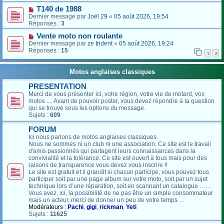
T140 de 1988
Dernier message par
Joël 29
«
05 août 2026, 19:54
Réponses :
3
Vente moto non roulante
Dernier message par
ze trident
«
05 août 2026, 19:24
Réponses :
15
1
2
Motos anglaises classiques
PRESENTATION
Merci de vous présenter ici, votre région, votre vie de motard, vos
motos .... Avant de pouvoir poster, vous devez répondre à la question
qui se trouve sous les options du message.
Sujets :
609
FORUM
Ici nous parlons de motos anglaises classiques.
Nous ne sommes ni un club ni une association. Ce site est le travail
d'amis passionnés qui partagent leurs connaissances dans la
convivialité et la tolérance. Ce site est ouvert à tous mais pour des
raisons de transparence vous devez vous inscrire !!
Le site est gratuit et il grandit si chacun participe, vous pouvez tous
participer soit par une page album sur votre moto, soit par un sujet
technique lors d’une réparation, soit en scannant un catalogue ……
Vous avez, ici, la possibilité de ne pas être un simple consommateur
mais un acteur, merci de donner un peu de votre temps …
Modérateurs :
Pachi
,
gigi
,
rickman
,
Yeti
Sujets :
11625