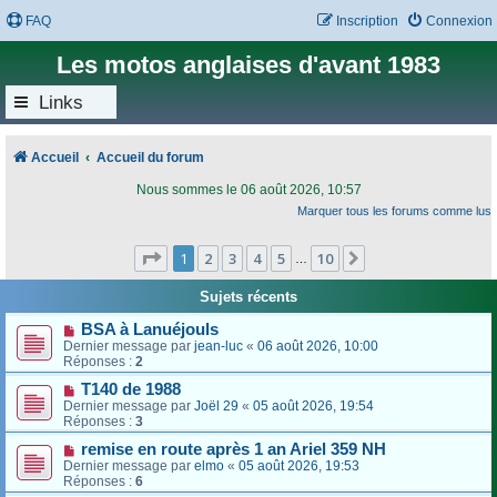
FAQ
Inscription
Connexion
Les motos anglaises d'avant 1983
Links
Accueil
Accueil du forum
Nous sommes le 06 août 2026, 10:57
Marquer tous les forums comme lus
Page
1
sur
10
1
2
3
4
5
10
Suivant
…
Sujets récents
BSA à Lanuéjouls
Dernier message par
jean-luc
«
06 août 2026, 10:00
Réponses :
2
T140 de 1988
Dernier message par
Joël 29
«
05 août 2026, 19:54
Réponses :
3
remise en route après 1 an Ariel 359 NH
Dernier message par
elmo
«
05 août 2026, 19:53
Réponses :
6