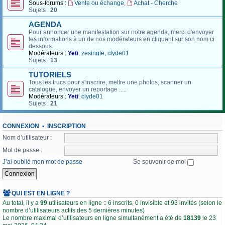
Sous-forums :
Vente ou échange
,
Achat - Cherche
Sujets :
20
AGENDA
Pour annoncer une manifestation sur notre agenda, merci d'envoyer
les informations à un de nos modérateurs en cliquant sur son nom ci
dessous.
Modérateurs :
Yeti
,
zesingle
,
clyde01
Sujets :
13
TUTORIELS
Tous les trucs pour s'inscrire, mettre une photos, scanner un
catalogue, envoyer un reportage .....
Modérateurs :
Yeti
,
clyde01
Sujets :
21
CONNEXION
•
INSCRIPTION
Nom d’utilisateur :
Mot de passe :
J’ai oublié mon mot de passe
Se souvenir de moi
QUI EST EN LIGNE ?
Au total, il y a
99
utilisateurs en ligne :: 6 inscrits, 0 invisible et 93 invités (selon le
nombre d’utilisateurs actifs des 5 dernières minutes)
Le nombre maximal d’utilisateurs en ligne simultanément a été de
18139
le 23