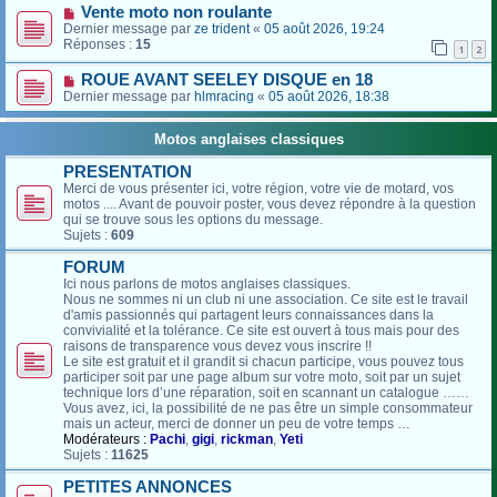
Vente moto non roulante
Dernier message par
ze trident
«
05 août 2026, 19:24
Réponses :
15
1
2
ROUE AVANT SEELEY DISQUE en 18
Dernier message par
hlmracing
«
05 août 2026, 18:38
Motos anglaises classiques
PRESENTATION
Merci de vous présenter ici, votre région, votre vie de motard, vos
motos .... Avant de pouvoir poster, vous devez répondre à la question
qui se trouve sous les options du message.
Sujets :
609
FORUM
Ici nous parlons de motos anglaises classiques.
Nous ne sommes ni un club ni une association. Ce site est le travail
d'amis passionnés qui partagent leurs connaissances dans la
convivialité et la tolérance. Ce site est ouvert à tous mais pour des
raisons de transparence vous devez vous inscrire !!
Le site est gratuit et il grandit si chacun participe, vous pouvez tous
participer soit par une page album sur votre moto, soit par un sujet
technique lors d’une réparation, soit en scannant un catalogue ……
Vous avez, ici, la possibilité de ne pas être un simple consommateur
mais un acteur, merci de donner un peu de votre temps …
Modérateurs :
Pachi
,
gigi
,
rickman
,
Yeti
Sujets :
11625
PETITES ANNONCES