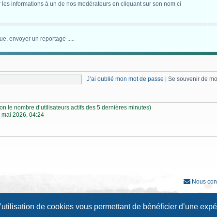
 les informations à un de nos modérateurs en cliquant sur son nom ci
ue, envoyer un reportage .....
J’ai oublié mon mot de passe
|
Se souvenir de m
selon le nombre d’utilisateurs actifs des 5 dernières minutes)
 mai 2026, 04:24
Nous con
Développé par
phpBB
® Forum Software © phpBB Limited
l’utilisation de cookies vous permettant de bénéficier d’une exp
Traduction française officielle
©
Qiaeru
Style
Prosilver New Edition
par ©
Origin