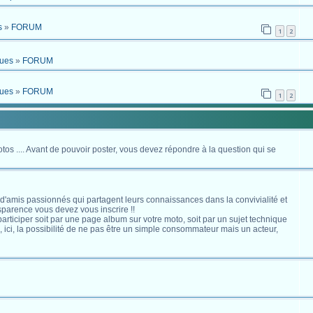
s
»
FORUM
1
2
ques
»
FORUM
ques
»
FORUM
1
2
otos .... Avant de pouvoir poster, vous devez répondre à la question qui se
 d'amis passionnés qui partagent leurs connaissances dans la convivialité et
nsparence vous devez vous inscrire !!
s participer soit par une page album sur votre moto, soit par un sujet technique
ici, la possibilité de ne pas être un simple consommateur mais un acteur,