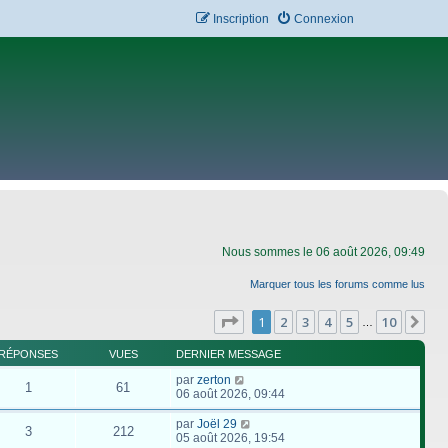
Inscription
Connexion
Nous sommes le 06 août 2026, 09:49
Marquer tous les forums comme lus
Page
1
sur
10
1
2
3
4
5
10
Su
…
RÉPONSES
VUES
DERNIER MESSAGE
par
zerton
1
61
06 août 2026, 09:44
par
Joël 29
3
212
05 août 2026, 19:54