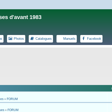
ses d'avant 1983
ns
Photos
Catalogues
Manuels
Facebook
ues
»
FORUM
ues
»
FORUM