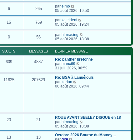
par
elmo
6
265
05 août 2026, 19:53
par
ze trident
15
769
05 août 2026, 19:24
par
hlmracing
0
56
05 août 2026, 18:38
SUJETS
MESSAGES
DERNIER MESSAGE
Re: panther bretonne
609
4887
C
par
manx69
o
31 juil. 2026, 06:59
n
s
Re: BSA à Lanuéjouls
11625
207629
u
C
par
zerton
l
o
06 août 2026, 09:44
t
n
e
s
r
u
l
l
e
t
d
e
e
r
ROUE AVANT SEELEY DISQUE en 18
20
21
r
l
C
par
hlmracing
n
e
o
05 août 2026, 18:38
i
d
n
e
e
s
Octobre 2026 Bourse du Motocy…
13
13
r
r
C
u
par
gigi