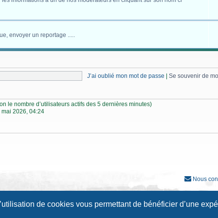
 les informations à un de nos modérateurs en cliquant sur son nom ci
ue, envoyer un reportage .....
J’ai oublié mon mot de passe
|
Se souvenir de m
selon le nombre d’utilisateurs actifs des 5 dernières minutes)
 mai 2026, 04:24
Nous con
Développé par
phpBB
® Forum Software © phpBB Limited
l’utilisation de cookies vous permettant de bénéficier d’une exp
Traduction française officielle
©
Qiaeru
Style
Prosilver New Edition
par ©
Origin