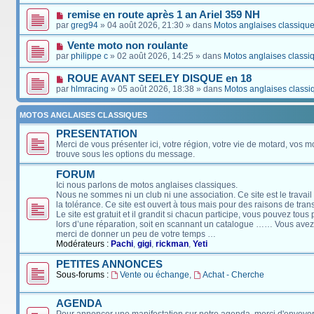
remise en route après 1 an Ariel 359 NH
par
greg94
» 04 août 2026, 21:30 » dans
Motos anglaises classiqu
Vente moto non roulante
par
philippe c
» 02 août 2026, 14:25 » dans
Motos anglaises classi
ROUE AVANT SEELEY DISQUE en 18
par
hlmracing
» 05 août 2026, 18:38 » dans
Motos anglaises classi
MOTOS ANGLAISES CLASSIQUES
PRESENTATION
Merci de vous présenter ici, votre région, votre vie de motard, vos m
trouve sous les options du message.
FORUM
Ici nous parlons de motos anglaises classiques.
Nous ne sommes ni un club ni une association. Ce site est le travail
la tolérance. Ce site est ouvert à tous mais pour des raisons de tra
Le site est gratuit et il grandit si chacun participe, vous pouvez tou
lors d’une réparation, soit en scannant un catalogue …… Vous avez, 
merci de donner un peu de votre temps …
Modérateurs :
Pachi
,
gigi
,
rickman
,
Yeti
PETITES ANNONCES
Sous-forums :
Vente ou échange
,
Achat - Cherche
AGENDA