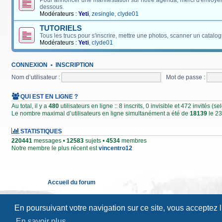
Pour annoncer une manifestation sur notre agenda, merci d'envoyer
dessous.
Modérateurs :
Yeti
,
zesingle
,
clyde01
TUTORIELS
Tous les trucs pour s'inscrire, mettre une photos, scanner un catalog
Modérateurs :
Yeti
,
clyde01
CONNEXION
•
INSCRIPTION
Nom d’utilisateur :
Mot de passe :
QUI EST EN LIGNE ?
Au total, il y a
480
utilisateurs en ligne :: 8 inscrits, 0 invisible et 472 invités (
Le nombre maximal d’utilisateurs en ligne simultanément a été de
18139
le 23
STATISTIQUES
220441
messages •
12583
sujets •
4534
membres
Notre membre le plus récent est
vincentro12
Accueil du forum
En poursuivant votre navigation sur ce site, vous acceptez 
En savoir plus…