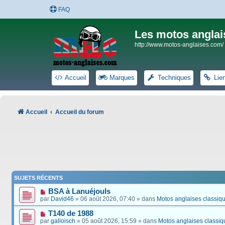
FAQ
Les motos anglai
http://www.motos-anglaises.com/
Accueil
Marques
Techniques
Lie
Accueil
Accueil du forum
SUJETS RÉCENTS
BSA à Lanuéjouls
par
David46
» 06 août 2026, 07:40 » dans
Motos anglaises classiq
T140 de 1988
par
galloisch
» 05 août 2026, 15:59 » dans
Motos anglaises classiq