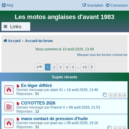
FAQ
Inscription
Connexion
Les motos anglaises d'avant 1983
Links
Accueil
Accueil du forum
Nous sommes le 10 août 2026, 13:49
Marquer tous les forums comme lus
Page
1
sur
10
1
2
3
4
5
10
Suivant
…
Sujets récents
En léger différé
Dernier message par
alain 41
«
10 août 2026, 13:46
Réponses :
51
1
2
3
4
COYOTTES 2026
Dernier message par
Francis V
«
09 août 2026, 21:53
Réponses :
12
mano contact de pression d'huile
Dernier message par
jean-luc
«
09 août 2026, 19:16
Réponses :
31
1
2
3