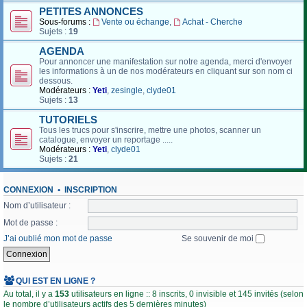
PETITES ANNONCES
Sous-forums :
Vente ou échange
,
Achat - Cherche
Sujets :
19
AGENDA
Pour annoncer une manifestation sur notre agenda, merci d'envoyer
les informations à un de nos modérateurs en cliquant sur son nom ci
dessous.
Modérateurs :
Yeti
,
zesingle
,
clyde01
Sujets :
13
TUTORIELS
Tous les trucs pour s'inscrire, mettre une photos, scanner un
catalogue, envoyer un reportage .....
Modérateurs :
Yeti
,
clyde01
Sujets :
21
CONNEXION
•
INSCRIPTION
Nom d’utilisateur :
Mot de passe :
J’ai oublié mon mot de passe
Se souvenir de moi
QUI EST EN LIGNE ?
Au total, il y a
153
utilisateurs en ligne :: 8 inscrits, 0 invisible et 145 invités (selon
le nombre d’utilisateurs actifs des 5 dernières minutes)