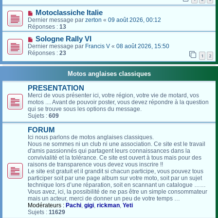
Motoclassiche Italie
Dernier message par
zerton
«
09 août 2026, 00:12
Réponses :
13
Sologne Rally VI
Dernier message par
Francis V
«
08 août 2026, 15:50
Réponses :
23
1
2
Motos anglaises classiques
PRESENTATION
Merci de vous présenter ici, votre région, votre vie de motard, vos
motos .... Avant de pouvoir poster, vous devez répondre à la question
qui se trouve sous les options du message.
Sujets :
609
FORUM
Ici nous parlons de motos anglaises classiques.
Nous ne sommes ni un club ni une association. Ce site est le travail
d'amis passionnés qui partagent leurs connaissances dans la
convivialité et la tolérance. Ce site est ouvert à tous mais pour des
raisons de transparence vous devez vous inscrire !!
Le site est gratuit et il grandit si chacun participe, vous pouvez tous
participer soit par une page album sur votre moto, soit par un sujet
technique lors d’une réparation, soit en scannant un catalogue ……
Vous avez, ici, la possibilité de ne pas être un simple consommateur
mais un acteur, merci de donner un peu de votre temps …
Modérateurs :
Pachi
,
gigi
,
rickman
,
Yeti
Sujets :
11629