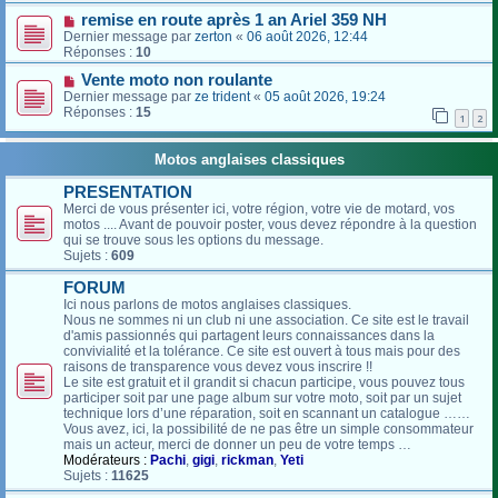
remise en route après 1 an Ariel 359 NH
Dernier message par
zerton
«
06 août 2026, 12:44
Réponses :
10
Vente moto non roulante
Dernier message par
ze trident
«
05 août 2026, 19:24
Réponses :
15
1
2
Motos anglaises classiques
PRESENTATION
Merci de vous présenter ici, votre région, votre vie de motard, vos
motos .... Avant de pouvoir poster, vous devez répondre à la question
qui se trouve sous les options du message.
Sujets :
609
FORUM
Ici nous parlons de motos anglaises classiques.
Nous ne sommes ni un club ni une association. Ce site est le travail
d'amis passionnés qui partagent leurs connaissances dans la
convivialité et la tolérance. Ce site est ouvert à tous mais pour des
raisons de transparence vous devez vous inscrire !!
Le site est gratuit et il grandit si chacun participe, vous pouvez tous
participer soit par une page album sur votre moto, soit par un sujet
technique lors d’une réparation, soit en scannant un catalogue ……
Vous avez, ici, la possibilité de ne pas être un simple consommateur
mais un acteur, merci de donner un peu de votre temps …
Modérateurs :
Pachi
,
gigi
,
rickman
,
Yeti
Sujets :
11625