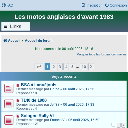
FAQ
Inscription
Connexion
Les motos anglaises d'avant 1983
Links
Accueil
Accueil du forum
Nous sommes le 06 août 2026, 18:16
Marquer tous les forums comme lus
Page
1
sur
10
1
2
3
4
5
10
Suivant
…
Sujets récents
BSA à Lanuéjouls
Dernier message par
Chine
«
06 août 2026, 17:56
Réponses :
8
T140 de 1988
Dernier message par
Jeff38
«
06 août 2026, 17:33
Réponses :
4
Sologne Rally VI
Dernier message par
Francis V
«
06 août 2026, 15:50
Réponses :
21
1
2