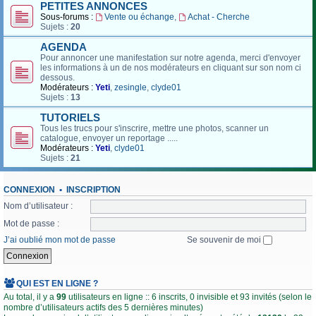
PETITES ANNONCES
Sous-forums :
Vente ou échange
,
Achat - Cherche
Sujets :
20
AGENDA
Pour annoncer une manifestation sur notre agenda, merci d'envoyer
les informations à un de nos modérateurs en cliquant sur son nom ci
dessous.
Modérateurs :
Yeti
,
zesingle
,
clyde01
Sujets :
13
TUTORIELS
Tous les trucs pour s'inscrire, mettre une photos, scanner un
catalogue, envoyer un reportage .....
Modérateurs :
Yeti
,
clyde01
Sujets :
21
CONNEXION
•
INSCRIPTION
Nom d’utilisateur :
Mot de passe :
J’ai oublié mon mot de passe
Se souvenir de moi
QUI EST EN LIGNE ?
Au total, il y a
99
utilisateurs en ligne :: 6 inscrits, 0 invisible et 93 invités (selon le
nombre d’utilisateurs actifs des 5 dernières minutes)