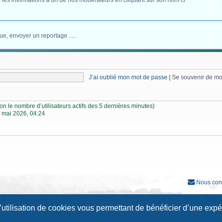
 les informations à un de nos modérateurs en cliquant sur son nom ci
ue, envoyer un reportage .....
J’ai oublié mon mot de passe
|
Se souvenir de m
selon le nombre d’utilisateurs actifs des 5 dernières minutes)
 mai 2026, 04:24
Nous con
Développé par
phpBB
® Forum Software © phpBB Limited
l’utilisation de cookies vous permettant de bénéficier d’une exp
Traduction française officielle
©
Qiaeru
Style
Prosilver New Edition
par ©
Origin