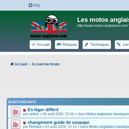
FAQ
Les motos anglai
http://www.motos-anglaises.com/
Accueil
Marques
Techniques
Lie
Accueil
Accueil du forum
SUJETS RÉCENTS
En léger différé
par
zerton
» 06 août 2026, 22:46 » dans
Motos anglaises classique
changement guide de soupape
par
Richard
» 03 août 2026, 15:12 » dans
Motos anglaises classiqu