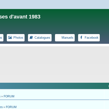
ses d'avant 1983
ns
Photos
Catalogues
Manuels
Facebook
s
»
FORUM
es
»
FORUM