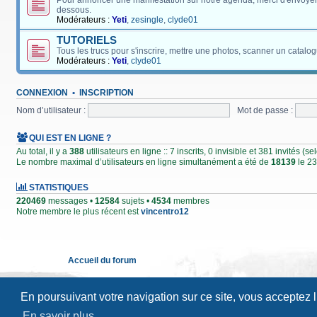
Pour annoncer une manifestation sur notre agenda, merci d'envoyer
dessous.
Modérateurs :
Yeti
,
zesingle
,
clyde01
TUTORIELS
Tous les trucs pour s'inscrire, mettre une photos, scanner un catalog
Modérateurs :
Yeti
,
clyde01
CONNEXION
•
INSCRIPTION
Nom d’utilisateur :
Mot de passe :
QUI EST EN LIGNE ?
Au total, il y a
388
utilisateurs en ligne :: 7 inscrits, 0 invisible et 381 invités (
Le nombre maximal d’utilisateurs en ligne simultanément a été de
18139
le 23
STATISTIQUES
220469
messages •
12584
sujets •
4534
membres
Notre membre le plus récent est
vincentro12
Accueil du forum
En poursuivant votre navigation sur ce site, vous acceptez 
En savoir plus…