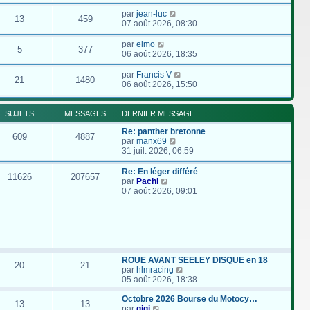
par
jean-luc
13
459
07 août 2026, 08:30
par
elmo
5
377
06 août 2026, 18:35
par
Francis V
21
1480
06 août 2026, 15:50
SUJETS
MESSAGES
DERNIER MESSAGE
Re: panther bretonne
609
4887
C
par
manx69
o
31 juil. 2026, 06:59
n
s
Re: En léger différé
11626
207657
u
C
par
Pachi
l
o
07 août 2026, 09:01
t
n
e
s
r
u
l
l
e
t
d
e
e
r
ROUE AVANT SEELEY DISQUE en 18
20
21
r
l
C
par
hlmracing
n
e
o
05 août 2026, 18:38
i
d
n
e
e
s
Octobre 2026 Bourse du Motocy…
13
13
r
r
C
u
par
gigi