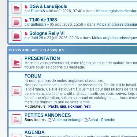
BSA à Lanuéjouls
par
David46
» 06 août 2026, 07:40 » dans
Motos anglaises classiq
T140 de 1988
par
galloisch
» 05 août 2026, 15:59 » dans
Motos anglaises classiq
Sologne Rally VI
par
Joël 29
» 23 juil. 2026, 22:06 » dans
Motos anglaises classique
MOTOS ANGLAISES CLASSIQUES
PRESENTATION
Merci de vous présenter ici, votre région, votre vie de motard, vos m
trouve sous les options du message.
FORUM
Ici nous parlons de motos anglaises classiques.
Nous ne sommes ni un club ni une association. Ce site est le travail
la tolérance. Ce site est ouvert à tous mais pour des raisons de tra
Le site est gratuit et il grandit si chacun participe, vous pouvez tou
lors d’une réparation, soit en scannant un catalogue …… Vous avez, 
merci de donner un peu de votre temps …
Modérateurs :
Pachi
,
gigi
,
rickman
,
Yeti
PETITES ANNONCES
Sous-forums :
Vente ou échange
,
Achat - Cherche
AGENDA