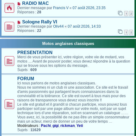
RADIO MAC
Dernier message par
Francis V
«
07 août 2026, 23:35
Réponses :
28
1
2
Sologne Rally VI
Dernier message par
Oliv44
«
07 août 2026, 14:33
Réponses :
22
1
2
Motos anglaises classiques
PRESENTATION
Merci de vous présenter ici, votre région, votre vie de motard, vos
motos .... Avant de pouvoir poster, vous devez répondre à la question
qui se trouve sous les options du message.
Sujets :
609
FORUM
Ici nous parlons de motos anglaises classiques.
Nous ne sommes ni un club ni une association. Ce site est le travail
d'amis passionnés qui partagent leurs connaissances dans la
convivialité et la tolérance. Ce site est ouvert à tous mais pour des
raisons de transparence vous devez vous inscrire !!
Le site est gratuit et il grandit si chacun participe, vous pouvez tous
participer soit par une page album sur votre moto, soit par un sujet
technique lors d’une réparation, soit en scannant un catalogue ……
Vous avez, ici, la possibilité de ne pas être un simple consommateur
mais un acteur, merci de donner un peu de votre temps …
Modérateurs :
Pachi
,
gigi
,
rickman
,
Yeti
Sujets :
11629