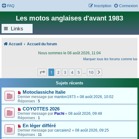
FAQ
Inscription
Connexion
Les motos anglaises d'avant 1983
Links
Accueil
Accueil du forum
Nous sommes le 08 août 2026, 11:04
Marquer tous les forums comme lus
Page
1
sur
10
1
2
3
4
5
10
Suivant
…
Sujets récents
Motoclassiche Italie
Dernier message par
manton1973
«
08 août 2026, 10:02
Réponses :
5
COYOTTES 2026
Dernier message par
Pachi
«
08 août 2026, 09:48
Réponses :
1
En léger différé
Dernier message par
carcaien2
«
08 août 2026, 09:25
Réponses :
11