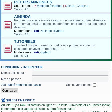
PETITES ANNONCES
Sous-forums :
Vente ou échange
,
Achat - Cherche
Sujets :
20
AGENDA
Pour annoncer une manifestation sur notre agenda, merci d'envoyer
les informations à un de nos modérateurs en cliquant sur son nom ci
dessous.
Modérateurs :
Yeti
,
zesingle
,
clyde01
Sujets :
13
TUTORIELS
Tous les trucs pour s'inscrire, mettre une photos, scanner un
catalogue, envoyer un reportage .....
Modérateurs :
Yeti
,
clyde01
Sujets :
21
CONNEXION
•
INSCRIPTION
Nom d’utilisateur :
Mot de passe :
J’ai oublié mon mot de passe
Se souvenir de moi
QUI EST EN LIGNE ?
Au total, il y a
476
utilisateurs en ligne :: 5 inscrits, 0 invisible et 471 invités (selon
le nombre d’utilisateurs actifs des 5 dernières minutes)