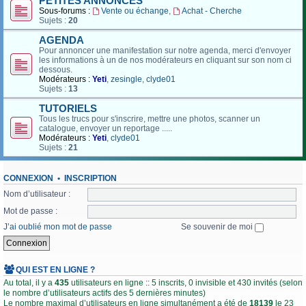
PETITES ANNONCES
Sous-forums :
Vente ou échange
,
Achat - Cherche
Sujets :
20
AGENDA
Pour annoncer une manifestation sur notre agenda, merci d'envoyer
les informations à un de nos modérateurs en cliquant sur son nom ci
dessous.
Modérateurs :
Yeti
,
zesingle
,
clyde01
Sujets :
13
TUTORIELS
Tous les trucs pour s'inscrire, mettre une photos, scanner un
catalogue, envoyer un reportage .....
Modérateurs :
Yeti
,
clyde01
Sujets :
21
CONNEXION
•
INSCRIPTION
Nom d’utilisateur :
Mot de passe :
J’ai oublié mon mot de passe
Se souvenir de moi
QUI EST EN LIGNE ?
Au total, il y a
435
utilisateurs en ligne :: 5 inscrits, 0 invisible et 430 invités (selon
le nombre d’utilisateurs actifs des 5 dernières minutes)
Le nombre maximal d’utilisateurs en ligne simultanément a été de
18139
le 23