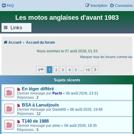
FAQ
Inscription
Connexion
Les motos anglaises d'avant 1983
Links
Accueil
Accueil du forum
Nous sommes le 07 août 2026, 01:33
Marquer tous les forums comme lus
Page
1
sur
10
1
2
3
4
5
10
Suivant
…
Sujets récents
En léger différé
Dernier message par
Pachi
«
06 août 2026, 23:31
Réponses :
2
BSA à Lanuéjouls
Dernier message par
David46
«
06 août 2026, 19:48
Réponses :
12
T140 de 1988
Dernier message par
elmo
«
06 août 2026, 18:35
Réponses :
5