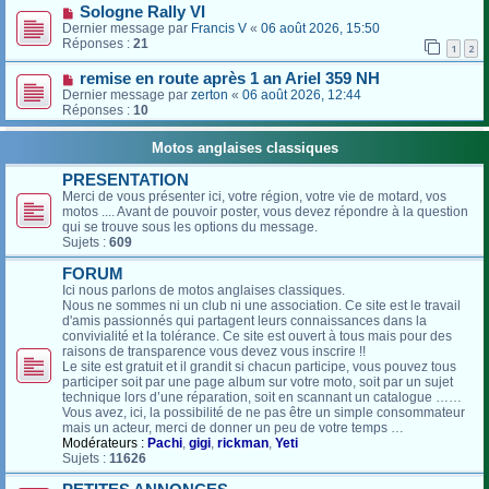
Sologne Rally VI
Dernier message par
Francis V
«
06 août 2026, 15:50
Réponses :
21
1
2
remise en route après 1 an Ariel 359 NH
Dernier message par
zerton
«
06 août 2026, 12:44
Réponses :
10
Motos anglaises classiques
PRESENTATION
Merci de vous présenter ici, votre région, votre vie de motard, vos
motos .... Avant de pouvoir poster, vous devez répondre à la question
qui se trouve sous les options du message.
Sujets :
609
FORUM
Ici nous parlons de motos anglaises classiques.
Nous ne sommes ni un club ni une association. Ce site est le travail
d'amis passionnés qui partagent leurs connaissances dans la
convivialité et la tolérance. Ce site est ouvert à tous mais pour des
raisons de transparence vous devez vous inscrire !!
Le site est gratuit et il grandit si chacun participe, vous pouvez tous
participer soit par une page album sur votre moto, soit par un sujet
technique lors d’une réparation, soit en scannant un catalogue ……
Vous avez, ici, la possibilité de ne pas être un simple consommateur
mais un acteur, merci de donner un peu de votre temps …
Modérateurs :
Pachi
,
gigi
,
rickman
,
Yeti
Sujets :
11626