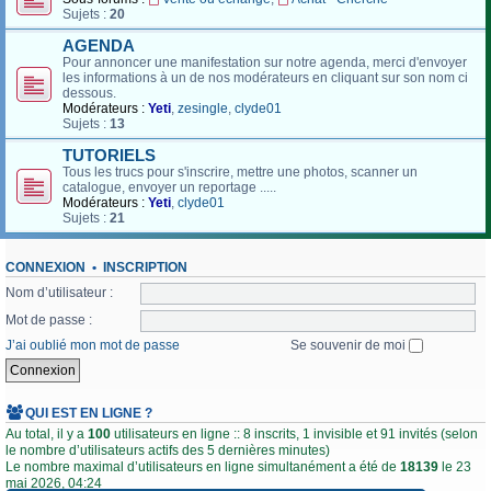
Sujets :
20
AGENDA
Pour annoncer une manifestation sur notre agenda, merci d'envoyer
les informations à un de nos modérateurs en cliquant sur son nom ci
dessous.
Modérateurs :
Yeti
,
zesingle
,
clyde01
Sujets :
13
TUTORIELS
Tous les trucs pour s'inscrire, mettre une photos, scanner un
catalogue, envoyer un reportage .....
Modérateurs :
Yeti
,
clyde01
Sujets :
21
CONNEXION
•
INSCRIPTION
Nom d’utilisateur :
Mot de passe :
J’ai oublié mon mot de passe
Se souvenir de moi
QUI EST EN LIGNE ?
Au total, il y a
100
utilisateurs en ligne :: 8 inscrits, 1 invisible et 91 invités (selon
le nombre d’utilisateurs actifs des 5 dernières minutes)
Le nombre maximal d’utilisateurs en ligne simultanément a été de
18139
le 23
mai 2026, 04:24