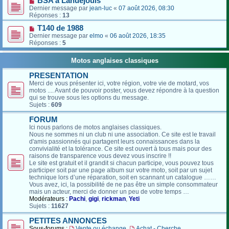
BSA à Lanuéjouls
Dernier message par
jean-luc
«
07 août 2026, 08:30
Réponses :
13
T140 de 1988
Dernier message par
elmo
«
06 août 2026, 18:35
Réponses :
5
Motos anglaises classiques
PRESENTATION
Merci de vous présenter ici, votre région, votre vie de motard, vos
motos .... Avant de pouvoir poster, vous devez répondre à la question
qui se trouve sous les options du message.
Sujets :
609
FORUM
Ici nous parlons de motos anglaises classiques.
Nous ne sommes ni un club ni une association. Ce site est le travail
d'amis passionnés qui partagent leurs connaissances dans la
convivialité et la tolérance. Ce site est ouvert à tous mais pour des
raisons de transparence vous devez vous inscrire !!
Le site est gratuit et il grandit si chacun participe, vous pouvez tous
participer soit par une page album sur votre moto, soit par un sujet
technique lors d’une réparation, soit en scannant un catalogue ……
Vous avez, ici, la possibilité de ne pas être un simple consommateur
mais un acteur, merci de donner un peu de votre temps …
Modérateurs :
Pachi
,
gigi
,
rickman
,
Yeti
Sujets :
11627
PETITES ANNONCES
Sous-forums :
Vente ou échange
,
Achat - Cherche