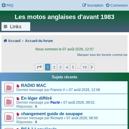
FAQ
Inscription
Connexion
Les motos anglaises d'avant 1983
Links
Accueil
Accueil du forum
Nous sommes le 07 août 2026, 12:07
Marquer tous les forums comme lus
Page
1
sur
10
1
2
3
4
5
10
Suivant
…
Sujets récents
RADIO MAC
Dernier message par
Francis V
«
07 août 2026, 12:06
En léger différé
Dernier message par
Pachi
«
07 août 2026, 09:01
Réponses :
6
changement guide de soupape
Dernier message par
Richard
«
07 août 2026, 08:50
Réponses :
8