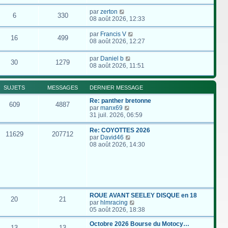
par
zerton
6
330
08 août 2026, 12:33
par
Francis V
16
499
08 août 2026, 12:27
par
Daniel b
30
1279
08 août 2026, 11:51
SUJETS
MESSAGES
DERNIER MESSAGE
Re: panther bretonne
609
4887
C
par
manx69
o
31 juil. 2026, 06:59
n
s
Re: COYOTTES 2026
11629
207712
u
C
par
David46
l
o
08 août 2026, 14:30
t
n
e
s
r
u
l
l
e
t
d
e
e
r
ROUE AVANT SEELEY DISQUE en 18
20
21
r
l
C
par
hlmracing
n
e
o
05 août 2026, 18:38
i
d
n
e
e
s
Octobre 2026 Bourse du Motocy…
13
13