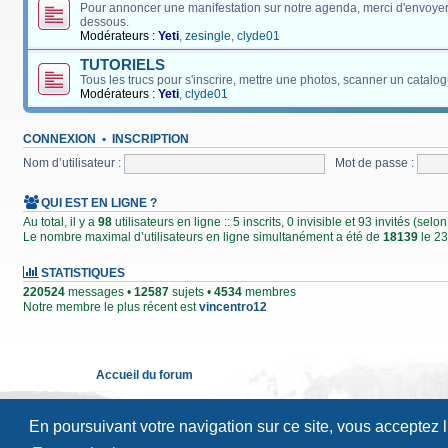
Pour annoncer une manifestation sur notre agenda, merci d'envoyer
dessous.
Modérateurs :
Yeti
,
zesingle
,
clyde01
TUTORIELS
Tous les trucs pour s'inscrire, mettre une photos, scanner un catalog
Modérateurs :
Yeti
,
clyde01
CONNEXION
•
INSCRIPTION
Nom d’utilisateur :
Mot de passe :
QUI EST EN LIGNE ?
Au total, il y a
98
utilisateurs en ligne :: 5 inscrits, 0 invisible et 93 invités (se
Le nombre maximal d’utilisateurs en ligne simultanément a été de
18139
le 23
STATISTIQUES
220524
messages •
12587
sujets •
4534
membres
Notre membre le plus récent est
vincentro12
Accueil du forum
En poursuivant votre navigation sur ce site, vous acceptez 