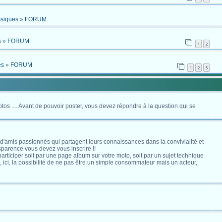
ssiques
»
FORUM
s
»
FORUM
1
2
es
»
FORUM
1
2
3
otos .... Avant de pouvoir poster, vous devez répondre à la question qui se
 d'amis passionnés qui partagent leurs connaissances dans la convivialité et
nsparence vous devez vous inscrire !!
s participer soit par une page album sur votre moto, soit par un sujet technique
ici, la possibilité de ne pas être un simple consommateur mais un acteur,