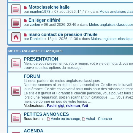
Motoclassiche Italie
par
manton1973
» 07 août 2026, 14:47 » dans
Motos anglaises cla
En léger différé
par
zerton
» 06 août 2026, 22:46 » dans
Motos anglaises classique
mano contact de pression d'huile
par
Daniel b
» 18 juil. 2026, 11:36 » dans
Motos anglaises classiqu
MOTOS ANGLAISES CLASSIQUES
PRESENTATION
Merci de vous présenter ici, votre région, votre vie de motard, vos m
trouve sous les options du message.
FORUM
Ici nous parlons de motos anglaises classiques.
Nous ne sommes ni un club ni une association. Ce site est le travail
la tolérance. Ce site est ouvert à tous mais pour des raisons de tra
Le site est gratuit et il grandit si chacun participe, vous pouvez tou
lors d’une réparation, soit en scannant un catalogue …… Vous avez, 
merci de donner un peu de votre temps …
Modérateurs :
Pachi
,
gigi
,
rickman
,
Yeti
PETITES ANNONCES
Sous-forums :
Vente ou échange
,
Achat - Cherche
AGENDA