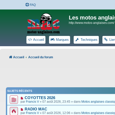
FAQ
Les motos anglai
http://www.motos-anglaises.com/
Accueil
Marques
Techniques
Lie
Accueil
Accueil du forum
SUJETS RÉCENTS
COYOTTES 2026
par
Francis V
» 07 août 2026, 23:45 » dans
Motos anglaises classi
RADIO MAC
par
Francis V
» 07 août 2026, 12:06 » dans
Motos anglaises classi