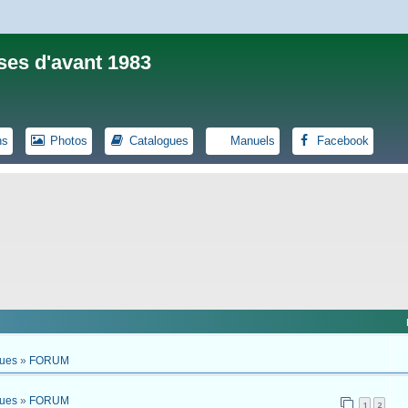
ses d'avant 1983
ns
Photos
Catalogues
Manuels
Facebook
ques
»
FORUM
ques
»
FORUM
1
2