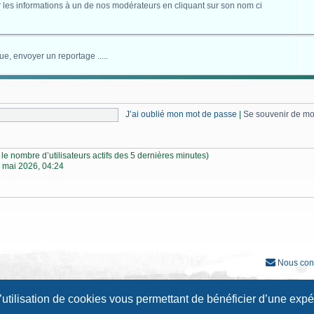
 les informations à un de nos modérateurs en cliquant sur son nom ci
ue, envoyer un reportage .....
J’ai oublié mon mot de passe
|
Se souvenir de m
lon le nombre d’utilisateurs actifs des 5 dernières minutes)
 mai 2026, 04:24
Nous con
Développé par
phpBB
® Forum Software © phpBB Limited
l’utilisation de cookies vous permettant de bénéficier d’une exp
Traduction française officielle
©
Qiaeru
Style
Prosilver New Edition
par ©
Origin