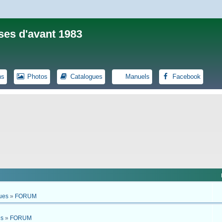
ses d'avant 1983
ns
Photos
Catalogues
Manuels
Facebook
ues
»
FORUM
es
»
FORUM