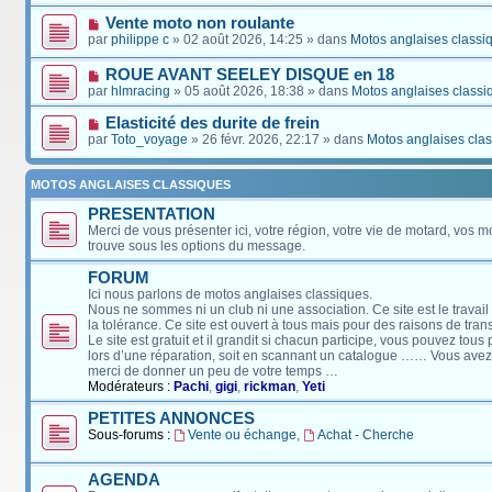
Vente moto non roulante
par
philippe c
» 02 août 2026, 14:25 » dans
Motos anglaises classi
ROUE AVANT SEELEY DISQUE en 18
par
hlmracing
» 05 août 2026, 18:38 » dans
Motos anglaises classi
Elasticité des durite de frein
par
Toto_voyage
» 26 févr. 2026, 22:17 » dans
Motos anglaises cla
MOTOS ANGLAISES CLASSIQUES
PRESENTATION
Merci de vous présenter ici, votre région, votre vie de motard, vos m
trouve sous les options du message.
FORUM
Ici nous parlons de motos anglaises classiques.
Nous ne sommes ni un club ni une association. Ce site est le travail
la tolérance. Ce site est ouvert à tous mais pour des raisons de tra
Le site est gratuit et il grandit si chacun participe, vous pouvez tou
lors d’une réparation, soit en scannant un catalogue …… Vous avez, 
merci de donner un peu de votre temps …
Modérateurs :
Pachi
,
gigi
,
rickman
,
Yeti
PETITES ANNONCES
Sous-forums :
Vente ou échange
,
Achat - Cherche
AGENDA