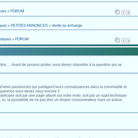
ques
»
FORUM
1
2
ques
»
PETITES ANNONCES
»
Vente ou échange
ssiques
»
FORUM
1
2
otos .... Avant de pouvoir poster, vous devez répondre à la question qui se
 d'amis passionnés qui partagent leurs connaissances dans la convivialité et
nsparence vous devez vous inscrire !!
s participer soit par une page album sur votre moto, soit par un sujet technique
ici, la possibilité de ne pas être un simple consommateur mais un acteur,