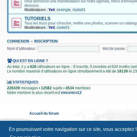
Pour annoncer une manifestation sur notre agenda, merci d'envoyer
dessous.
Modérateurs :
Yeti
,
zesingle
,
clyde01
TUTORIELS
Tous les trucs pour s'inscrire, mettre une photos, scanner un catalog
Modérateurs :
Yeti
,
clyde01
CONNEXION
•
INSCRIPTION
Nom d’utilisateur :
Mot de passe :
QUI EST EN LIGNE ?
Au total, il y a
626
utilisateurs en ligne :: 6 inscrits, 0 invisible et 620 invités (
Le nombre maximal d’utilisateurs en ligne simultanément a été de
18139
le 23
STATISTIQUES
220439
messages •
12582
sujets •
4534
membres
Notre membre le plus récent est
vincentro12
Accueil du forum
En poursuivant votre navigation sur ce site, vous acceptez 