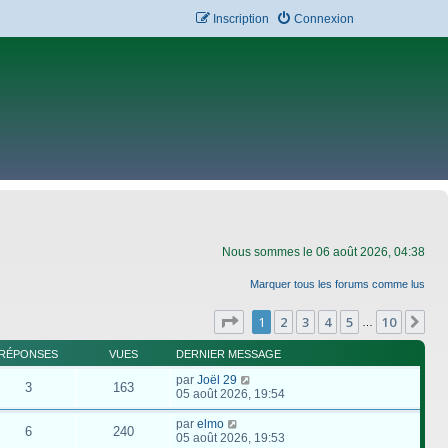
Inscription
Connexion
Nous sommes le 06 août 2026, 04:38
Marquer tous les forums comme lus
Page
1
sur
10
1
2
3
4
5
10
Su
…
RÉPONSES
VUES
DERNIER MESSAGE
par
Joël 29
3
163
05 août 2026, 19:54
par
elmo
6
240
05 août 2026, 19:53