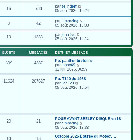
par
ze trident
15
733
05 août 2026, 19:24
par
hlmracing
0
42
05 août 2026, 18:38
par
jean-luc
19
1833
05 août 2026, 11:34
SUJETS
MESSAGES
DERNIER MESSAGE
Re: panther bretonne
609
4887
C
par
manx69
o
31 juil. 2026, 06:59
n
s
Re: T140 de 1988
11624
207627
u
C
par
Joël 29
l
o
05 août 2026, 19:54
t
n
e
s
r
u
l
l
e
t
d
e
e
r
ROUE AVANT SEELEY DISQUE en 18
20
21
r
l
C
par
hlmracing
n
e
o
05 août 2026, 18:38
i
d
n
e
e
s
Octobre 2026 Bourse du Motocy…
13
13
r
r