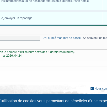
 les informations à un de nos modérateurs en cliquant sur son nom ci
ue, envoyer un reportage .....
J’ai oublié mon mot de passe
|
Se souvenir de m
selon le nombre d’utilisateurs actifs des 5 dernières minutes)
 mai 2026, 04:24
Nous con
Développé par
phpBB
® Forum Software © phpBB Limited
l’utilisation de cookies vous permettant de bénéficier d’une exp
Traduction française officielle
©
Qiaeru
Style
Prosilver New Edition
par ©
Origin