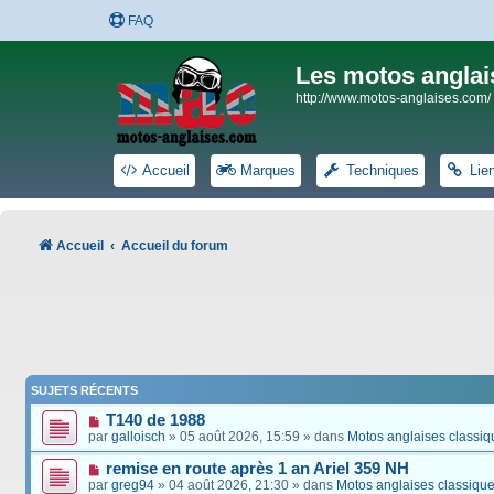
FAQ
Les motos anglai
http://www.motos-anglaises.com/
Accueil
Marques
Techniques
Lie
Accueil
Accueil du forum
SUJETS RÉCENTS
T140 de 1988
par
galloisch
» 05 août 2026, 15:59 » dans
Motos anglaises classiq
remise en route après 1 an Ariel 359 NH
par
greg94
» 04 août 2026, 21:30 » dans
Motos anglaises classiqu