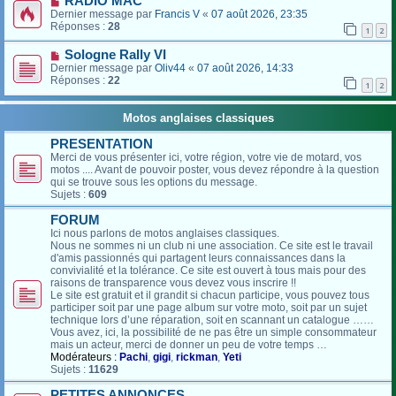
RADIO MAC
Dernier message par
Francis V
«
07 août 2026, 23:35
Réponses :
28
1
2
Sologne Rally VI
Dernier message par
Oliv44
«
07 août 2026, 14:33
Réponses :
22
1
2
Motos anglaises classiques
PRESENTATION
Merci de vous présenter ici, votre région, votre vie de motard, vos
motos .... Avant de pouvoir poster, vous devez répondre à la question
qui se trouve sous les options du message.
Sujets :
609
FORUM
Ici nous parlons de motos anglaises classiques.
Nous ne sommes ni un club ni une association. Ce site est le travail
d'amis passionnés qui partagent leurs connaissances dans la
convivialité et la tolérance. Ce site est ouvert à tous mais pour des
raisons de transparence vous devez vous inscrire !!
Le site est gratuit et il grandit si chacun participe, vous pouvez tous
participer soit par une page album sur votre moto, soit par un sujet
technique lors d’une réparation, soit en scannant un catalogue ……
Vous avez, ici, la possibilité de ne pas être un simple consommateur
mais un acteur, merci de donner un peu de votre temps …
Modérateurs :
Pachi
,
gigi
,
rickman
,
Yeti
Sujets :
11629
PETITES ANNONCES