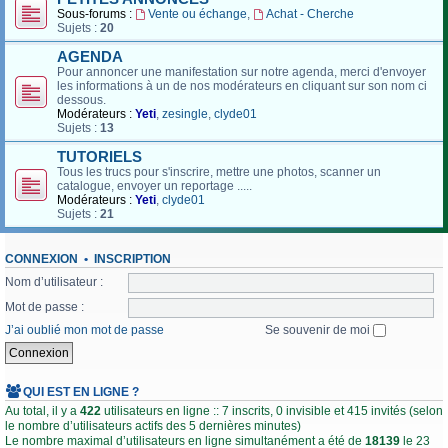
Sous-forums :
Vente ou échange
,
Achat - Cherche
Sujets :
20
AGENDA
Pour annoncer une manifestation sur notre agenda, merci d'envoyer
les informations à un de nos modérateurs en cliquant sur son nom ci
dessous.
Modérateurs :
Yeti
,
zesingle
,
clyde01
Sujets :
13
TUTORIELS
Tous les trucs pour s'inscrire, mettre une photos, scanner un
catalogue, envoyer un reportage .....
Modérateurs :
Yeti
,
clyde01
Sujets :
21
CONNEXION
•
INSCRIPTION
Nom d’utilisateur :
Mot de passe :
J’ai oublié mon mot de passe
Se souvenir de moi
QUI EST EN LIGNE ?
Au total, il y a
422
utilisateurs en ligne :: 7 inscrits, 0 invisible et 415 invités (selon
le nombre d’utilisateurs actifs des 5 dernières minutes)
Le nombre maximal d’utilisateurs en ligne simultanément a été de
18139
le 23