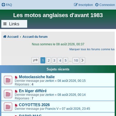
FAQ
Inscription
Connexion
Les motos anglaises d'avant 1983
Links
Accueil
Accueil du forum
Nous sommes le 08 août 2026, 00:37
Marquer tous les forums comme lus
Page
1
sur
10
1
2
3
4
5
10
Suivant
…
Sujets récents
Motoclassiche Italie
Dernier message par
zerton
«
08 août 2026, 00:15
Réponses :
4
En léger différé
Dernier message par
zerton
«
08 août 2026, 00:14
Réponses :
7
COYOTTES 2026
Dernier message par
Francis V
«
07 août 2026, 23:45