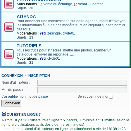
Sous-forums :
Vente ou échange
,
Achat - Cherche
Sujets :
20
AGENDA
Pour annoncer une manifestation sur notre agenda, merci d'envoyer
les informations à un de nos modérateurs en cliquant sur son nom ci
dessous.
Modérateurs :
Yeti
,
zesingle
,
clyde01
Sujets :
13
TUTORIELS
Tous les trucs pour s'inscrire, mettre une photos, scanner un
catalogue, envoyer un reportage .....
Modérateurs :
Yeti
,
clyde01
Sujets :
21
CONNEXION
•
INSCRIPTION
Nom d’utilisateur :
Mot de passe :
J’ai oublié mon mot de passe
Se souvenir de moi
QUI EST EN LIGNE ?
Au total, il y a
56
utilisateurs en ligne :: 5 inscrits, 0 invisible et 51 invités (selon le
nombre d’utilisateurs actifs des 5 dernières minutes)
Le nombre maximal d’utilisateurs en ligne simultanément a été de
18139
le 23