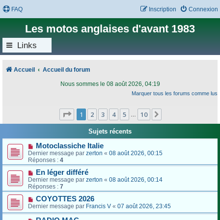
FAQ
Inscription
Connexion
Les motos anglaises d'avant 1983
Links
Accueil
Accueil du forum
Nous sommes le 08 août 2026, 04:19
Marquer tous les forums comme lus
Page
1
sur
10
1
2
3
4
5
10
Suivant
…
Sujets récents
Motoclassiche Italie
Dernier message par
zerton
«
08 août 2026, 00:15
Réponses :
4
En léger différé
Dernier message par
zerton
«
08 août 2026, 00:14
Réponses :
7
COYOTTES 2026
Dernier message par
Francis V
«
07 août 2026, 23:45