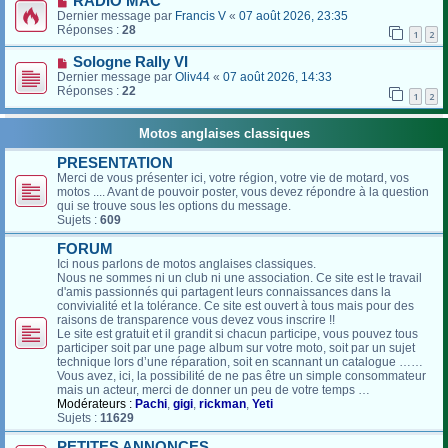
RADIO MAC
Dernier message par
Francis V
«
07 août 2026, 23:35
Réponses :
28
1
2
Sologne Rally VI
Dernier message par
Oliv44
«
07 août 2026, 14:33
Réponses :
22
1
2
Motos anglaises classiques
PRESENTATION
Merci de vous présenter ici, votre région, votre vie de motard, vos
motos .... Avant de pouvoir poster, vous devez répondre à la question
qui se trouve sous les options du message.
Sujets :
609
FORUM
Ici nous parlons de motos anglaises classiques.
Nous ne sommes ni un club ni une association. Ce site est le travail
d'amis passionnés qui partagent leurs connaissances dans la
convivialité et la tolérance. Ce site est ouvert à tous mais pour des
raisons de transparence vous devez vous inscrire !!
Le site est gratuit et il grandit si chacun participe, vous pouvez tous
participer soit par une page album sur votre moto, soit par un sujet
technique lors d’une réparation, soit en scannant un catalogue ……
Vous avez, ici, la possibilité de ne pas être un simple consommateur
mais un acteur, merci de donner un peu de votre temps …
Modérateurs :
Pachi
,
gigi
,
rickman
,
Yeti
Sujets :
11629
PETITES ANNONCES