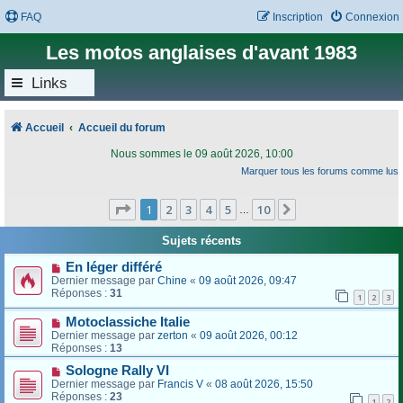
FAQ
Inscription
Connexion
Les motos anglaises d'avant 1983
Links
Accueil
Accueil du forum
Nous sommes le 09 août 2026, 10:00
Marquer tous les forums comme lus
Page
1
sur
10
1
2
3
4
5
10
Suivant
…
Sujets récents
En léger différé
Dernier message par
Chine
«
09 août 2026, 09:47
Réponses :
31
1
2
3
Motoclassiche Italie
Dernier message par
zerton
«
09 août 2026, 00:12
Réponses :
13
Sologne Rally VI
Dernier message par
Francis V
«
08 août 2026, 15:50
Réponses :
23
1
2