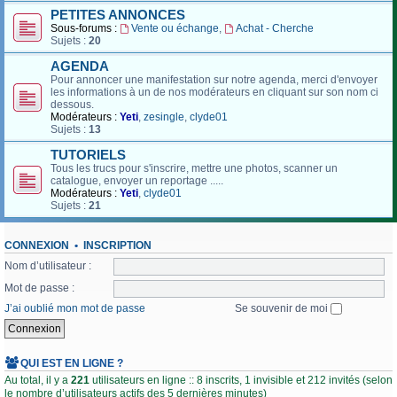
PETITES ANNONCES
Sous-forums :
Vente ou échange
,
Achat - Cherche
Sujets :
20
AGENDA
Pour annoncer une manifestation sur notre agenda, merci d'envoyer
les informations à un de nos modérateurs en cliquant sur son nom ci
dessous.
Modérateurs :
Yeti
,
zesingle
,
clyde01
Sujets :
13
TUTORIELS
Tous les trucs pour s'inscrire, mettre une photos, scanner un
catalogue, envoyer un reportage .....
Modérateurs :
Yeti
,
clyde01
Sujets :
21
CONNEXION
•
INSCRIPTION
Nom d’utilisateur :
Mot de passe :
J’ai oublié mon mot de passe
Se souvenir de moi
QUI EST EN LIGNE ?
Au total, il y a
221
utilisateurs en ligne :: 8 inscrits, 1 invisible et 212 invités (selon
le nombre d’utilisateurs actifs des 5 dernières minutes)