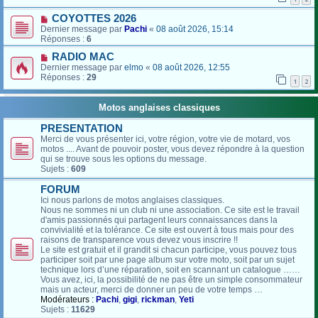
COYOTTES 2026
Dernier message par
Pachi
«
08 août 2026, 15:14
Réponses :
6
RADIO MAC
Dernier message par
elmo
«
08 août 2026, 12:55
Réponses :
29
1
2
Motos anglaises classiques
PRESENTATION
Merci de vous présenter ici, votre région, votre vie de motard, vos
motos .... Avant de pouvoir poster, vous devez répondre à la question
qui se trouve sous les options du message.
Sujets :
609
FORUM
Ici nous parlons de motos anglaises classiques.
Nous ne sommes ni un club ni une association. Ce site est le travail
d'amis passionnés qui partagent leurs connaissances dans la
convivialité et la tolérance. Ce site est ouvert à tous mais pour des
raisons de transparence vous devez vous inscrire !!
Le site est gratuit et il grandit si chacun participe, vous pouvez tous
participer soit par une page album sur votre moto, soit par un sujet
technique lors d’une réparation, soit en scannant un catalogue ……
Vous avez, ici, la possibilité de ne pas être un simple consommateur
mais un acteur, merci de donner un peu de votre temps …
Modérateurs :
Pachi
,
gigi
,
rickman
,
Yeti
Sujets :
11629