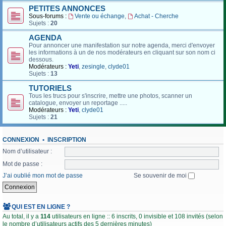
PETITES ANNONCES
Sous-forums :
Vente ou échange
,
Achat - Cherche
Sujets :
20
AGENDA
Pour annoncer une manifestation sur notre agenda, merci d'envoyer
les informations à un de nos modérateurs en cliquant sur son nom ci
dessous.
Modérateurs :
Yeti
,
zesingle
,
clyde01
Sujets :
13
TUTORIELS
Tous les trucs pour s'inscrire, mettre une photos, scanner un
catalogue, envoyer un reportage .....
Modérateurs :
Yeti
,
clyde01
Sujets :
21
CONNEXION
•
INSCRIPTION
Nom d’utilisateur :
Mot de passe :
J’ai oublié mon mot de passe
Se souvenir de moi
QUI EST EN LIGNE ?
Au total, il y a
114
utilisateurs en ligne :: 6 inscrits, 0 invisible et 108 invités (selon
le nombre d’utilisateurs actifs des 5 dernières minutes)