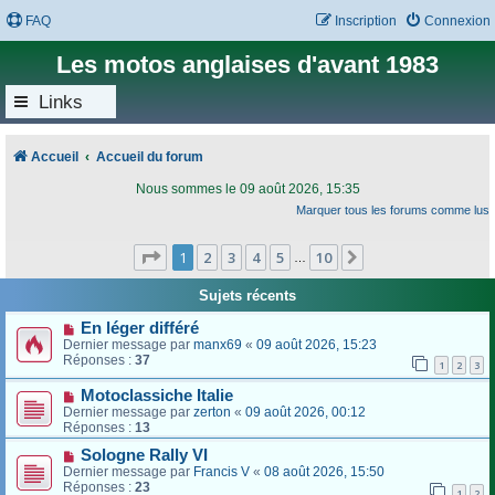
FAQ
Inscription
Connexion
Les motos anglaises d'avant 1983
Links
Accueil
Accueil du forum
Nous sommes le 09 août 2026, 15:35
Marquer tous les forums comme lus
Page
1
sur
10
1
2
3
4
5
10
Suivant
…
Sujets récents
En léger différé
Dernier message par
manx69
«
09 août 2026, 15:23
Réponses :
37
1
2
3
Motoclassiche Italie
Dernier message par
zerton
«
09 août 2026, 00:12
Réponses :
13
Sologne Rally VI
Dernier message par
Francis V
«
08 août 2026, 15:50
Réponses :
23
1
2