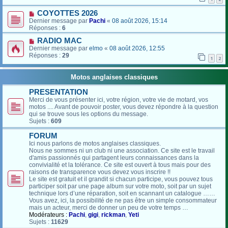
COYOTTES 2026
Dernier message par
Pachi
«
08 août 2026, 15:14
Réponses :
6
RADIO MAC
Dernier message par
elmo
«
08 août 2026, 12:55
Réponses :
29
1
2
Motos anglaises classiques
PRESENTATION
Merci de vous présenter ici, votre région, votre vie de motard, vos
motos .... Avant de pouvoir poster, vous devez répondre à la question
qui se trouve sous les options du message.
Sujets :
609
FORUM
Ici nous parlons de motos anglaises classiques.
Nous ne sommes ni un club ni une association. Ce site est le travail
d'amis passionnés qui partagent leurs connaissances dans la
convivialité et la tolérance. Ce site est ouvert à tous mais pour des
raisons de transparence vous devez vous inscrire !!
Le site est gratuit et il grandit si chacun participe, vous pouvez tous
participer soit par une page album sur votre moto, soit par un sujet
technique lors d’une réparation, soit en scannant un catalogue ……
Vous avez, ici, la possibilité de ne pas être un simple consommateur
mais un acteur, merci de donner un peu de votre temps …
Modérateurs :
Pachi
,
gigi
,
rickman
,
Yeti
Sujets :
11629