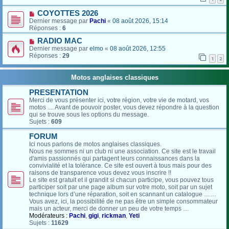
COYOTTES 2026
Dernier message par
Pachi
«
08 août 2026, 15:14
Réponses :
6
RADIO MAC
Dernier message par
elmo
«
08 août 2026, 12:55
Réponses :
29
1
2
Motos anglaises classiques
PRESENTATION
Merci de vous présenter ici, votre région, votre vie de motard, vos
motos .... Avant de pouvoir poster, vous devez répondre à la question
qui se trouve sous les options du message.
Sujets :
609
FORUM
Ici nous parlons de motos anglaises classiques.
Nous ne sommes ni un club ni une association. Ce site est le travail
d'amis passionnés qui partagent leurs connaissances dans la
convivialité et la tolérance. Ce site est ouvert à tous mais pour des
raisons de transparence vous devez vous inscrire !!
Le site est gratuit et il grandit si chacun participe, vous pouvez tous
participer soit par une page album sur votre moto, soit par un sujet
technique lors d’une réparation, soit en scannant un catalogue ……
Vous avez, ici, la possibilité de ne pas être un simple consommateur
mais un acteur, merci de donner un peu de votre temps …
Modérateurs :
Pachi
,
gigi
,
rickman
,
Yeti
Sujets :
11629