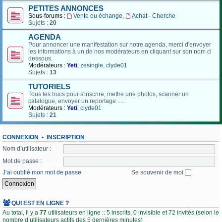
PETITES ANNONCES
Sous-forums :
Vente ou échange
,
Achat - Cherche
Sujets :
20
AGENDA
Pour annoncer une manifestation sur notre agenda, merci d'envoyer
les informations à un de nos modérateurs en cliquant sur son nom ci
dessous.
Modérateurs :
Yeti
,
zesingle
,
clyde01
Sujets :
13
TUTORIELS
Tous les trucs pour s'inscrire, mettre une photos, scanner un
catalogue, envoyer un reportage .....
Modérateurs :
Yeti
,
clyde01
Sujets :
21
CONNEXION
•
INSCRIPTION
Nom d’utilisateur :
Mot de passe :
J’ai oublié mon mot de passe
Se souvenir de moi
QUI EST EN LIGNE ?
Au total, il y a
77
utilisateurs en ligne :: 5 inscrits, 0 invisible et 72 invités (selon le
nombre d’utilisateurs actifs des 5 dernières minutes)