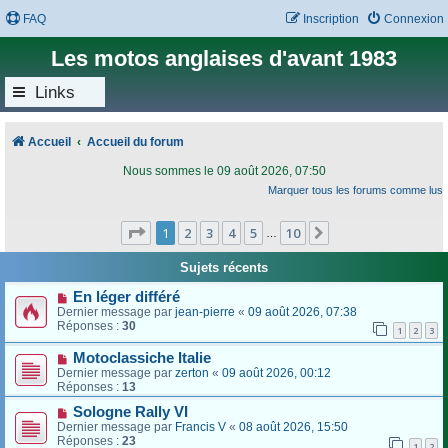
FAQ
Inscription
Connexion
Les motos anglaises d'avant 1983
Links
Accueil
Accueil du forum
Nous sommes le 09 août 2026, 07:50
Marquer tous les forums comme lus
Page
1
sur
10
1
2
3
4
5
10
Suivant
…
Sujets récents
En léger différé
Dernier message par
jean-pierre
«
09 août 2026, 07:38
Réponses :
30
1
2
3
Motoclassiche Italie
Dernier message par
zerton
«
09 août 2026, 00:12
Réponses :
13
Sologne Rally VI
Dernier message par
Francis V
«
08 août 2026, 15:50
Réponses :
23
1
2