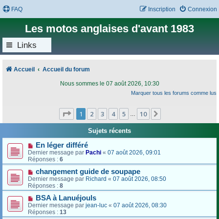
FAQ
Inscription
Connexion
Les motos anglaises d'avant 1983
Links
Accueil
Accueil du forum
Nous sommes le 07 août 2026, 10:30
Marquer tous les forums comme lus
Page
1
sur
10
1
2
3
4
5
10
Suivant
…
Sujets récents
En léger différé
Dernier message par
Pachi
«
07 août 2026, 09:01
Réponses :
6
changement guide de soupape
Dernier message par
Richard
«
07 août 2026, 08:50
Réponses :
8
BSA à Lanuéjouls
Dernier message par
jean-luc
«
07 août 2026, 08:30
Réponses :
13