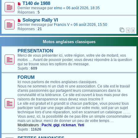
T140 de 1988
Dernier message par
elmo
«
06 août 2026, 18:35
Réponses :
5
Sologne Rally VI
Dernier message par
Francis V
«
06 août 2026, 15:50
Réponses :
21
1
2
Motos anglaises classiques
PRESENTATION
Merci de vous présenter ici, votre région, votre vie de motard, vos
motos .... Avant de pouvoir poster, vous devez répondre à la question
qui se trouve sous les options du message.
Sujets :
609
FORUM
Ici nous parlons de motos anglaises classiques.
Nous ne sommes ni un club ni une association. Ce site est le travail
d'amis passionnés qui partagent leurs connaissances dans la
convivialité et la tolérance. Ce site est ouvert à tous mais pour des
raisons de transparence vous devez vous inscrire !!
Le site est gratuit et il grandit si chacun participe, vous pouvez tous
participer soit par une page album sur votre moto, soit par un sujet
technique lors d’une réparation, soit en scannant un catalogue ……
Vous avez, ici, la possibilité de ne pas être un simple consommateur
mais un acteur, merci de donner un peu de votre temps …
Modérateurs :
Pachi
,
gigi
,
rickman
,
Yeti
Sujets :
11626