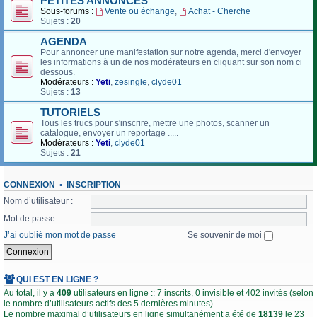
PETITES ANNONCES
Sous-forums :
Vente ou échange
,
Achat - Cherche
Sujets :
20
AGENDA
Pour annoncer une manifestation sur notre agenda, merci d'envoyer
les informations à un de nos modérateurs en cliquant sur son nom ci
dessous.
Modérateurs :
Yeti
,
zesingle
,
clyde01
Sujets :
13
TUTORIELS
Tous les trucs pour s'inscrire, mettre une photos, scanner un
catalogue, envoyer un reportage .....
Modérateurs :
Yeti
,
clyde01
Sujets :
21
CONNEXION
•
INSCRIPTION
Nom d’utilisateur :
Mot de passe :
J’ai oublié mon mot de passe
Se souvenir de moi
QUI EST EN LIGNE ?
Au total, il y a
409
utilisateurs en ligne :: 7 inscrits, 0 invisible et 402 invités (selon
le nombre d’utilisateurs actifs des 5 dernières minutes)
Le nombre maximal d’utilisateurs en ligne simultanément a été de
18139
le 23