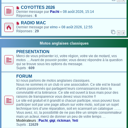
COYOTTES 2026
Dernier message par
Pachi
«
08 août 2026, 15:14
Réponses :
6
RADIO MAC
Dernier message par
elmo
«
08 août 2026, 12:55
Réponses :
29
1
2
Motos anglaises classiques
PRESENTATION
Merci de vous présenter ici, votre région, votre vie de motard, vos
motos .... Avant de pouvoir poster, vous devez répondre à la question
qui se trouve sous les options du message.
Sujets :
609
FORUM
Ici nous parlons de motos anglaises classiques.
Nous ne sommes ni un club ni une association. Ce site est le travail
d'amis passionnés qui partagent leurs connaissances dans la
convivialité et la tolérance. Ce site est ouvert à tous mais pour des
raisons de transparence vous devez vous inscrire !!
Le site est gratuit et il grandit si chacun participe, vous pouvez tous
participer soit par une page album sur votre moto, soit par un sujet
technique lors d’une réparation, soit en scannant un catalogue ……
Vous avez, ici, la possibilité de ne pas être un simple consommateur
mais un acteur, merci de donner un peu de votre temps …
Modérateurs :
Pachi
,
gigi
,
rickman
,
Yeti
Sujets :
11629