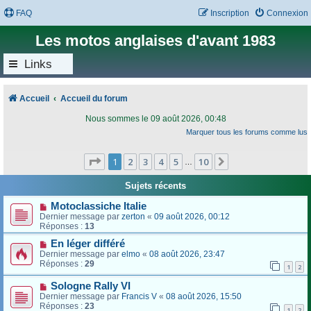
FAQ
Inscription
Connexion
Les motos anglaises d'avant 1983
Links
Accueil
Accueil du forum
Nous sommes le 09 août 2026, 00:48
Marquer tous les forums comme lus
Page
1
sur
10
1
2
3
4
5
10
Suivant
…
Sujets récents
Motoclassiche Italie
Dernier message par
zerton
«
09 août 2026, 00:12
Réponses :
13
En léger différé
Dernier message par
elmo
«
08 août 2026, 23:47
Réponses :
29
1
2
Sologne Rally VI
Dernier message par
Francis V
«
08 août 2026, 15:50
Réponses :
23
1
2