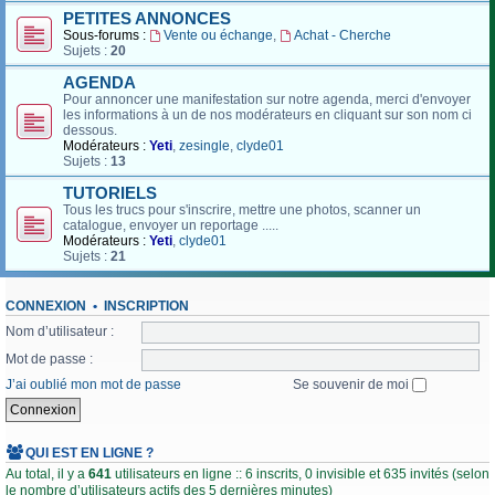
PETITES ANNONCES
Sous-forums :
Vente ou échange
,
Achat - Cherche
Sujets :
20
AGENDA
Pour annoncer une manifestation sur notre agenda, merci d'envoyer
les informations à un de nos modérateurs en cliquant sur son nom ci
dessous.
Modérateurs :
Yeti
,
zesingle
,
clyde01
Sujets :
13
TUTORIELS
Tous les trucs pour s'inscrire, mettre une photos, scanner un
catalogue, envoyer un reportage .....
Modérateurs :
Yeti
,
clyde01
Sujets :
21
CONNEXION
•
INSCRIPTION
Nom d’utilisateur :
Mot de passe :
J’ai oublié mon mot de passe
Se souvenir de moi
QUI EST EN LIGNE ?
Au total, il y a
641
utilisateurs en ligne :: 6 inscrits, 0 invisible et 635 invités (selon
le nombre d’utilisateurs actifs des 5 dernières minutes)