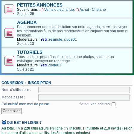
PETITES ANNONCES
Sous-forums :
Vente ou échange
,
Achat - Cherche
Sujets :
20
AGENDA
Pour annoncer une manifestation sur notre agenda, merci d'envoyer
les informations à un de nos modérateurs en cliquant sur son nom ci
dessous.
Modérateurs :
Yeti
,
zesingle
,
clyde01
Sujets :
13
TUTORIELS
Tous les trucs pour s'inscrire, mettre une photos, scanner un
catalogue, envoyer un reportage .....
Modérateurs :
Yeti
,
clyde01
Sujets :
21
CONNEXION
•
INSCRIPTION
Nom d’utilisateur :
Mot de passe :
J’ai oublié mon mot de passe
Se souvenir de moi
QUI EST EN LIGNE ?
Au total, il y a
228
utilisateurs en ligne :: 9 inscrits, 1 invisible et 218 invités (selon
le nombre d’utilisateurs actifs des 5 dernières minutes)