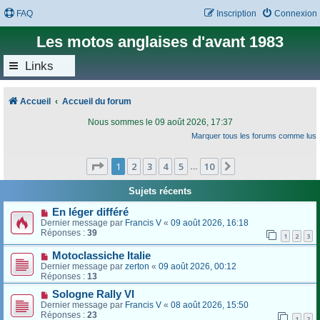
FAQ
Inscription
Connexion
Les motos anglaises d'avant 1983
Links
Accueil
Accueil du forum
Nous sommes le 09 août 2026, 17:37
Marquer tous les forums comme lus
Page
1
sur
10
1
2
3
4
5
10
Suivant
…
Sujets récents
En léger différé
Dernier message par
Francis V
«
09 août 2026, 16:18
Réponses :
39
1
2
3
Motoclassiche Italie
Dernier message par
zerton
«
09 août 2026, 00:12
Réponses :
13
Sologne Rally VI
Dernier message par
Francis V
«
08 août 2026, 15:50
Réponses :
23
1
2