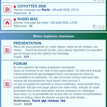
COYOTTES 2026
Dernier message par
Pachi
«
08 août 2026, 15:14
Réponses :
6
RADIO MAC
Dernier message par
elmo
«
08 août 2026, 12:55
Réponses :
29
1
2
Motos anglaises classiques
PRESENTATION
Merci de vous présenter ici, votre région, votre vie de motard, vos
motos .... Avant de pouvoir poster, vous devez répondre à la question
qui se trouve sous les options du message.
Sujets :
609
FORUM
Ici nous parlons de motos anglaises classiques.
Nous ne sommes ni un club ni une association. Ce site est le travail
d'amis passionnés qui partagent leurs connaissances dans la
convivialité et la tolérance. Ce site est ouvert à tous mais pour des
raisons de transparence vous devez vous inscrire !!
Le site est gratuit et il grandit si chacun participe, vous pouvez tous
participer soit par une page album sur votre moto, soit par un sujet
technique lors d’une réparation, soit en scannant un catalogue ……
Vous avez, ici, la possibilité de ne pas être un simple consommateur
mais un acteur, merci de donner un peu de votre temps …
Modérateurs :
Pachi
,
gigi
,
rickman
,
Yeti
Sujets :
11629