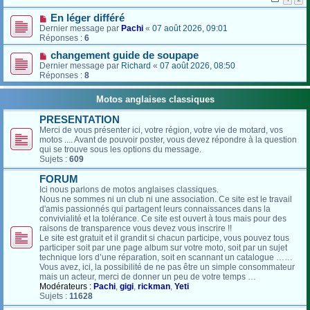
En léger différé
Dernier message par
Pachi
«
07 août 2026, 09:01
Réponses :
6
changement guide de soupape
Dernier message par
Richard
«
07 août 2026, 08:50
Réponses :
8
Motos anglaises classiques
PRESENTATION
Merci de vous présenter ici, votre région, votre vie de motard, vos
motos .... Avant de pouvoir poster, vous devez répondre à la question
qui se trouve sous les options du message.
Sujets :
609
FORUM
Ici nous parlons de motos anglaises classiques.
Nous ne sommes ni un club ni une association. Ce site est le travail
d'amis passionnés qui partagent leurs connaissances dans la
convivialité et la tolérance. Ce site est ouvert à tous mais pour des
raisons de transparence vous devez vous inscrire !!
Le site est gratuit et il grandit si chacun participe, vous pouvez tous
participer soit par une page album sur votre moto, soit par un sujet
technique lors d’une réparation, soit en scannant un catalogue ……
Vous avez, ici, la possibilité de ne pas être un simple consommateur
mais un acteur, merci de donner un peu de votre temps …
Modérateurs :
Pachi
,
gigi
,
rickman
,
Yeti
Sujets :
11628