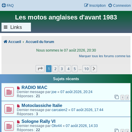
FAQ
Inscription
Connexion
Les motos anglaises d'avant 1983
Links
Accueil
Accueil du forum
Nous sommes le 07 août 2026, 20:30
Marquer tous les forums comme lus
Page
1
sur
10
1
2
3
4
5
10
Suivant
…
Sujets récents
RADIO MAC
Dernier message par
joe
«
07 août 2026, 20:24
Réponses :
21
1
2
Motoclassiche Italie
Dernier message par
carcaien2
«
07 août 2026, 17:44
Réponses :
3
Sologne Rally VI
Dernier message par
Oliv44
«
07 août 2026, 14:33
Réponses :
22
1
2