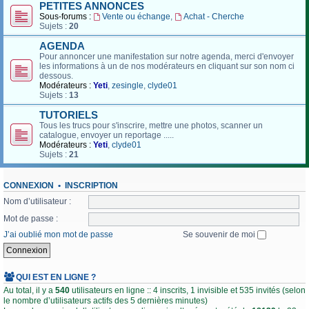
PETITES ANNONCES
Sous-forums :
Vente ou échange
,
Achat - Cherche
Sujets :
20
AGENDA
Pour annoncer une manifestation sur notre agenda, merci d'envoyer
les informations à un de nos modérateurs en cliquant sur son nom ci
dessous.
Modérateurs :
Yeti
,
zesingle
,
clyde01
Sujets :
13
TUTORIELS
Tous les trucs pour s'inscrire, mettre une photos, scanner un
catalogue, envoyer un reportage .....
Modérateurs :
Yeti
,
clyde01
Sujets :
21
CONNEXION
•
INSCRIPTION
Nom d’utilisateur :
Mot de passe :
J’ai oublié mon mot de passe
Se souvenir de moi
QUI EST EN LIGNE ?
Au total, il y a
540
utilisateurs en ligne :: 4 inscrits, 1 invisible et 535 invités (selon
le nombre d’utilisateurs actifs des 5 dernières minutes)