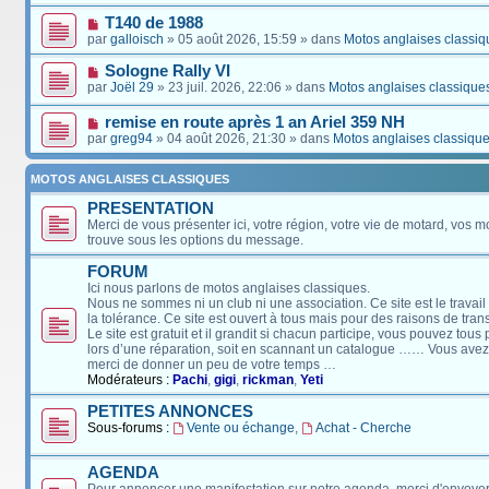
T140 de 1988
par
galloisch
» 05 août 2026, 15:59 » dans
Motos anglaises classiq
Sologne Rally VI
par
Joël 29
» 23 juil. 2026, 22:06 » dans
Motos anglaises classique
remise en route après 1 an Ariel 359 NH
par
greg94
» 04 août 2026, 21:30 » dans
Motos anglaises classiqu
MOTOS ANGLAISES CLASSIQUES
PRESENTATION
Merci de vous présenter ici, votre région, votre vie de motard, vos m
trouve sous les options du message.
FORUM
Ici nous parlons de motos anglaises classiques.
Nous ne sommes ni un club ni une association. Ce site est le travail
la tolérance. Ce site est ouvert à tous mais pour des raisons de tra
Le site est gratuit et il grandit si chacun participe, vous pouvez tou
lors d’une réparation, soit en scannant un catalogue …… Vous avez, 
merci de donner un peu de votre temps …
Modérateurs :
Pachi
,
gigi
,
rickman
,
Yeti
PETITES ANNONCES
Sous-forums :
Vente ou échange
,
Achat - Cherche
AGENDA