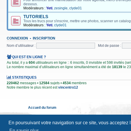
Pour annoncer une manifestation sur notre agenda, merci d'envoyer
dessous.
Modérateurs :
Yeti
,
zesingle
,
clyde01
TUTORIELS
Tous les trucs pour s'inscrire, mettre une photos, scanner un catalog
Modérateurs :
Yeti
,
clyde01
CONNEXION
•
INSCRIPTION
Nom d’utilisateur :
Mot de passe :
QUI EST EN LIGNE ?
Au total, il y a
604
utilisateurs en ligne :: 6 inscrits, 0 invisible et 598 invités (
Le nombre maximal d’utilisateurs en ligne simultanément a été de
18139
le 23
STATISTIQUES
220462
messages •
12584
sujets •
4534
membres
Notre membre le plus récent est
vincentro12
Accueil du forum
En poursuivant votre navigation sur ce site, vous acceptez 
En savoir plus…