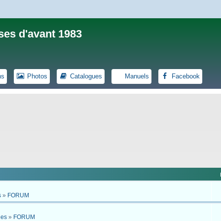
ses d'avant 1983
ns
Photos
Catalogues
Manuels
Facebook
s
»
FORUM
ues
»
FORUM