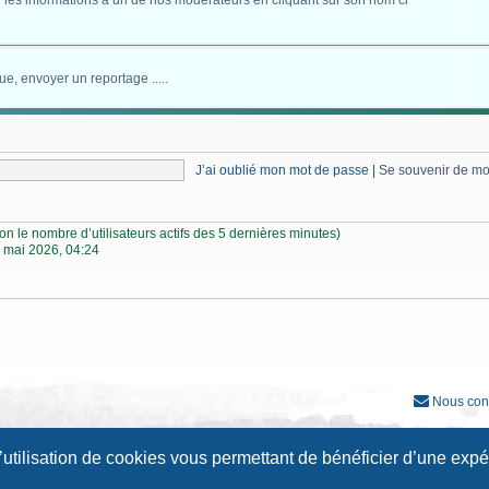
 les informations à un de nos modérateurs en cliquant sur son nom ci
ue, envoyer un reportage .....
J’ai oublié mon mot de passe
|
Se souvenir de m
selon le nombre d’utilisateurs actifs des 5 dernières minutes)
 mai 2026, 04:24
Nous con
Développé par
phpBB
® Forum Software © phpBB Limited
l’utilisation de cookies vous permettant de bénéficier d’une exp
Traduction française officielle
©
Qiaeru
Style
Prosilver New Edition
par ©
Origin