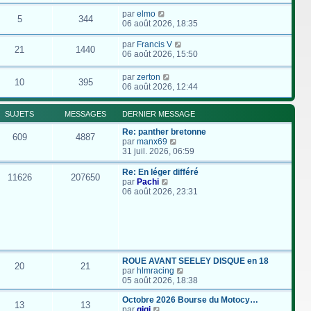
par
elmo
5
344
06 août 2026, 18:35
par
Francis V
21
1440
06 août 2026, 15:50
par
zerton
10
395
06 août 2026, 12:44
SUJETS
MESSAGES
DERNIER MESSAGE
Re: panther bretonne
609
4887
C
par
manx69
o
31 juil. 2026, 06:59
n
s
Re: En léger différé
11626
207650
u
C
par
Pachi
l
o
06 août 2026, 23:31
t
n
e
s
r
u
l
l
e
t
d
e
e
r
ROUE AVANT SEELEY DISQUE en 18
20
21
r
l
C
par
hlmracing
n
e
o
05 août 2026, 18:38
i
d
n
e
e
s
Octobre 2026 Bourse du Motocy…
13
13
r
r
C
u
par
gigi