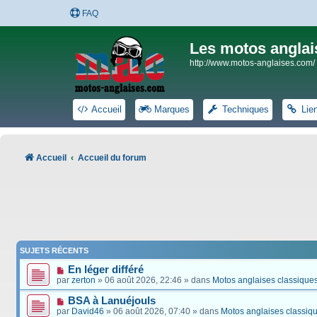
FAQ
Les motos anglai
http://www.motos-anglaises.com/
Accueil
Marques
Techniques
Lie
Accueil
Accueil du forum
SUJETS RÉCENTS
En léger différé
par
zerton
» 06 août 2026, 22:46 » dans
Motos anglaises classique
BSA à Lanuéjouls
par
David46
» 06 août 2026, 07:40 » dans
Motos anglaises classiq