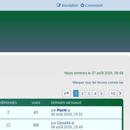
Inscription
Connexion
Nous sommes le 07 août 2026, 00:49
Marquer tous les forums comme lus
Page
1
sur
10
1
2
3
4
5
10
Su
…
RÉPONSES
VUES
DERNIER MESSAGE
par
Pachi
2
43
06 août 2026, 23:31
par
David46
12
388
06 août 2026, 19:48